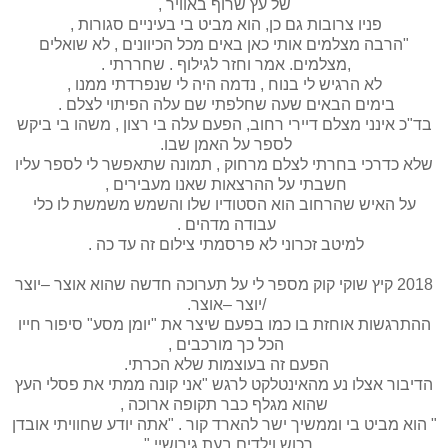
של עץ שרוף באוויר ,
פניו צרובות גם כן, הוא מביט בי בעיניים סגורות ,
"הרבה מצלמים אותי כאן באים מכל הכיוונים , לא שואלים
,מצלמים. אמר וחזר לגילוף . שחררתי .
לא הרגיש לי בנוח , נדמה היה לי שנפרדתי ממנו ,
בימים הבאים שעה שחלפתי שם עלה הפיתוי לצלם .
בד"כ אינני מצלם דיירי רחוב, הפעם עלה בי רצון , משהו בי ביקש
לספר על האמן שבו.
שלא כדרכי בחרתי לצלם מרחוק , תמונה שתאפשר לי לספר עליו
חשבתי על ההרצאות שאנו מעבירים ,
על האיש שהרחוב הוא הסטודיו שלו והשמש משמשת לו כלי
עבודה מדהים .
למיטב זכרוני לא פרסמתי צילום זה עד כה .
2018 קיץ שוקי קוק מספר לי על תערוכה חדשה שהוא אוצר –יוצר
/יוצר –אוצר.
ההתרגשות אוחזת בו כמו בפעם שיצר את "יומן מסע" סיפור חייו
הכל כך מורכבים ,
הפעם זה בעוצמות שלא הכרתי.
הדיבור אצלו נע מהאינטלקט לרגש "אני קונה ממתי את פסלי העץ
שהוא מגלף כבר תקופה ארוכה ,
" הוא מביט בי וממשיך ישר להארד קור . "אתה יודע שחוויתי אובדן
רכוש וילדים בעת גירושיי ".