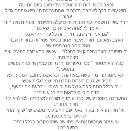
הכאב הטעון הזה חוזר ונוכח מידי פעם ביום יום שלו ,
הוא עושה דרך לשחרר, נדמה לי שהתערוכה הזו היא מפתח גדול
עבורו .
דרך שוקי נחשפתי למורכבות חיים שלא דמיינתי , פעמים היה חוזר
ואומר לי "אתה איבדת בן , שאיננו " .
"גם אני . רק שבני חי ." ..זה כל כך חריף אצלו ,
העצב האכזבה חווית איבוד אמון בסיסי שמלווה בחוויית אבוד
המשפחה הגרעינית שלו .
זה סיפור שחוזר ועולה קשה להכלה ... עכשיו בתערוכה הזו עלו וצפו
סצנות מחייו ,
ככה הוא מספר " צפו סיפורים והדמויות עצמן מייצגות אנשים
במסעי ."
לא מזמן חזר מחופשה באיתקה . הכל אצלו מחובר למסע , לא
תמיד ישנה בו הערות החדה הזו שמתגלית עכשיו
" זה בכלל התחיל כסוג של מחווה למתי . ותראה מה נחשף ,
מדהים כיום לראות מה הניע אותי ".
התערוכה בסטודיו שלו כבר עומדת מוכנה למבקריה ,לכו לראות זו
חוויה אחרת.
על חלון הראווה בקיר האמן שבחוץ צילומי מפגש של שוקי ומתי
שתיעד בועז פסטרנק
איש יקר שמלווה את עשייתו של שוקי מקרוב בכלל ובפרט
בתערוכה זו .