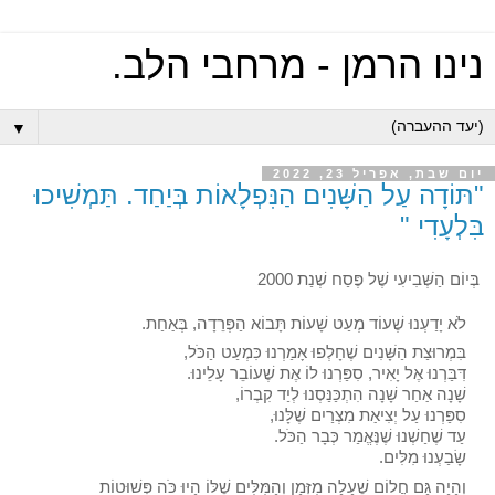
נינו הרמן - מרחבי הלב.
▼
יום שבת, אפריל 23, 2022
"תּוֹדָה עַל הַשָּׁנִים הַנִּפְלָאוֹת בְּיַחַד. תַּמְשִׁיכוּ
בִּלְעָדִי "
בְּיוֹם הַשְּׁבִיעִי שֶׁל פֶּסַח שְׁנַת 2000
לֹא יָדַעְנוּ שֶׁעוֹד מְעַט שָׁעוֹת תָּבוֹא הַפְּרֵדָה, בְּאַחַת.
בִּמְרוּצַת הַשָּׁנִים שֶׁחָלְפוּ אָמַרְנוּ כִּמְעַט הַכֹּל,
דִּבַּרְנוּ אֶל יָאִיר, סִפַּרְנוּ לוֹ אֶת שֶׁעוֹבֵר עָלֵינוּ. 
שָׁנָה אַחַר שָׁנָה הִתְכַּנַּסְנוּ לְיַד קִבְרוֹ,
סִפַּרְנוּ עַל יְצִיאַת מִצְרַיִם שֶׁלָּנוּ,
עַד שֶׁחַשְׁנוּ שֶׁנֶּאֱמַר כְּבָר הַכֹּל.
שָׂבַעְנוּ מִלִּים.
וְהָיָה גַּם חֲלוֹם שֶׁעָלָה מִזְּמַן וְהַמִּלִּים שֶׁלּוֹ הָיוּ כֹּה פְּשׁוּטוֹת