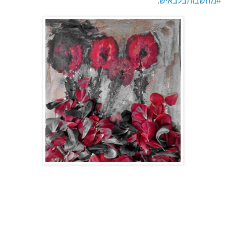
#מחשבותבלבאיש
.