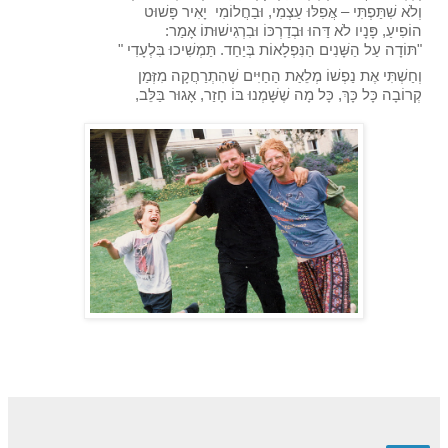
וְלֹא שִׁתַּפְתִּי – אֲפִלּוּ עַצְמִי, וּבַחֲלוֹמִי  יָאִיר פָּשׁוּט 
הוֹפִיעַ, פָּנָיו לֹא דַּהוּ וּבְדַרְכּוֹ וּבִרְגִישׁוּתוֹ אָמַר: 
"תּוֹדָה עַל הַשָּׁנִים הַנִּפְלָאוֹת בְּיַחַד. תַּמְשִׁיכוּ בִּלְעָדִי "
וְחַשְׁתִּי אֶת נַפְשׁוֹ מְלֵאַת הַחַיִּים שֶׁהִתְרַחֲקָה מִזְּמַן 
קְרוֹבָה כָּל כָּךְ, כָּל מָה שֶׁשָּׁמְנוּ בּוֹ חָזַר, אָגוּר בַּלֵּב, 