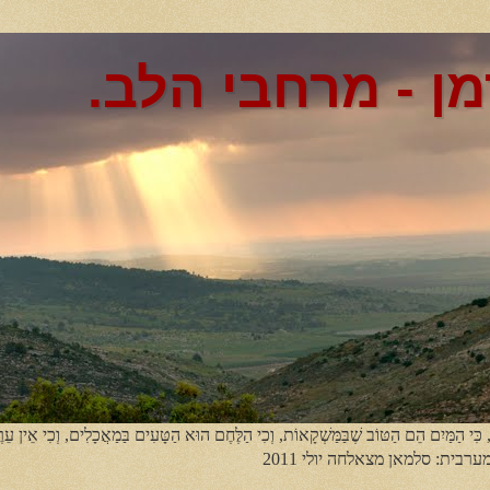
מן - מרחבי הלב.
, כִּי הַמַּיִם הֵם הַטּוֹב שֶׁבַּמַּשְׁקָאוֹת, וְכִי הַלֶּחֶם הוּא הַטָּעִים בַּמַאֲכָלִים, וְכִי אֵין עֵר
מערבית: סלמאן מצאלחה יולי 2011