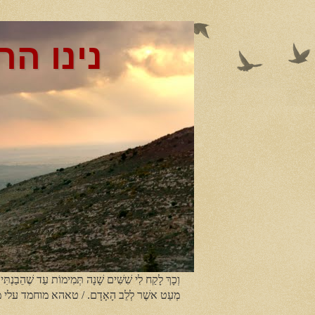
נינו הר
וְכָךְ לָקַח לִי שִׁשִּׁים שָׁנָה תְּמִימוֹת עַד שֶׁהֵבַנְתִּי
מְעַט אשֶׁר לְלֵב הָאָדָם. / טאהא מוחמד עלי 