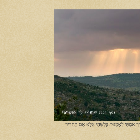
ֶך אֲמִתִּי לְאָמָּנוּת כָּלְשֶׁהִי אֶלָּא אִם תַּחְדִּיר