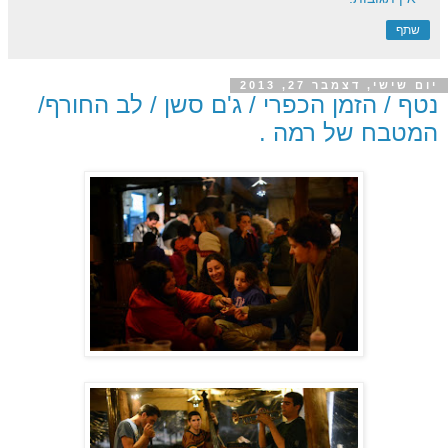
שתף
יום שישי, דצמבר 27, 2013
נטף / הזמן הכפרי / ג'ם סשן / לב החורף/
המטבח של רמה .