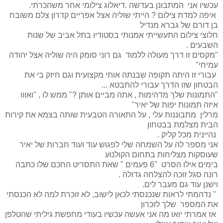
עכשיו אני המתבונן בעדשה .דיאלוג צילומי אחר משהכרתי.
איפה למדת צילום ? הייתי שוליה אצל אפריים קדרון צלם משובח
בן דורם של גברא מנדיל
חלוצי צילום התעשייתי אמנותי בסטודיו בתל אביב של שנות
השבעים .
"מקסים זו דרך מעולה ללמוד גם רוני סומק היה שוליה אצל יהודה
עמיחי"
עבורי זו היתה תקופה שבנתה אותי מקצועית וגם חיזק בי את
הבטחון שזו הדרך עבורי להתבטא ...
"התמונות שלך מדהימות , אתה מביים אותן ?" ממש לו , "ואווו
איזה תמונות יפות של יאיר"
מרלין מתבוננות עלי , על התאורה הטבעית שותה בצמא את קירות
הבית מצלמת בבטחון
נהיינית מכל קליק .
אני מספר לה על השמחה שלי לפגוש עוד ועוד חברות של יאיר
שעוסקות מצליחות בתחום הקולנוע
בימים אילו הסרט "6 פעמים " שאת התסריט החכם שלו כתבה
רונה סגל זוכה להצלחה גדולה .
וישנן עוד גם מעבר לים.
" נדהמתי לראות שנכנסתי לכאן לישוב, לא זוכרת למה לא הכנסתי
את המספר שלך לזכרון
אז אמרתי יואו מה אני אעשה עכשיו בעודי מחפשת גיליתי שהטלפן