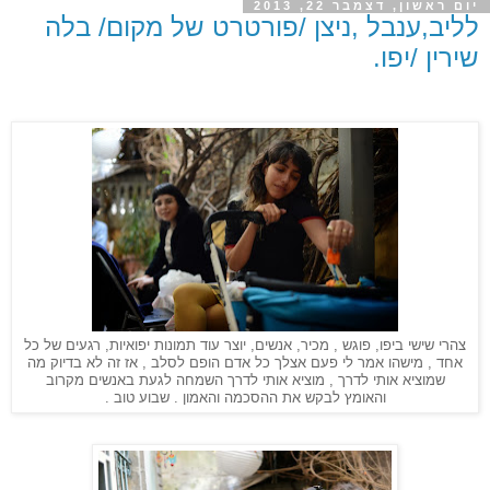
יום ראשון, דצמבר 22, 2013
לליב,ענבל ,ניצן /פורטרט של מקום/ בלה
שירין /יפו.
צהרי שישי ביפו, פוגש , מכיר, אנשים, יוצר עוד תמונות יפואיות, רגעים של כל
אחד , מישהו אמר לי פעם אצלך כל אדם הופם לסלב , אז זה לא בדיוק מה
שמוציא אותי לדרך , מוציא אותי לדרך השמחה לגעת באנשים מקרוב
והאומץ לבקש את ההסכמה והאמון . שבוע טוב .