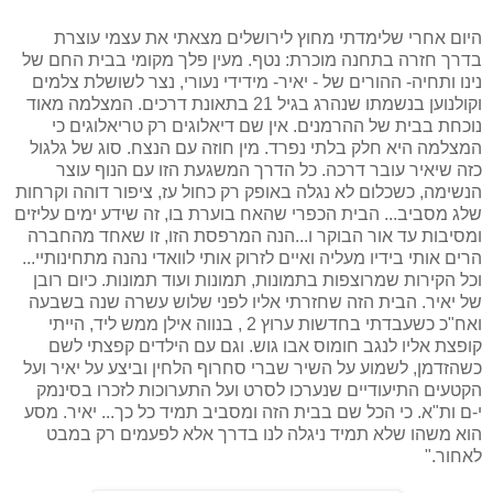
היום אחרי שלימדתי מחוץ לירושלים מצאתי את עצמי עוצרת
בדרך חזרה בתחנה מוכרת: נטף. מעין פלך מקומי בבית החם של
נינו ותחיה- ההורים של - יאיר- מידידי נעורי, נצר לשושלת צלמים
וקולנוען בנשמתו שנהרג בגיל 21 בתאונת דרכים. המצלמה מאוד
נוכחת בבית של ההרמנים. אין שם דיאלוגים רק טריאלוגים כי
המצלמה היא חלק בלתי נפרד. מין חוזה עם הנצח. סוג של גלגול
כזה שיאיר עובר דרכה. כל הדרך המשגעת הזו עם הנוף עוצר
הנשימה, כשכלום לא נגלה באופק רק כחול עז, ציפור דוהה וקרחות
שלג מסביב... הבית הכפרי שהאח בוערת בו, זה שידע ימים עליזים
ומסיבות עד אור הבוקר ו...הנה המרפסת הזו, זו שאחד מהחברה
הרים אותי בידיו מעליה ואיים לזרוק אותי לוואדי נהנה מתחינותיי...
וכל הקירות שמרוצפות בתמונות, תמונות ועוד תמונות. כיום רובן
של יאיר. הבית הזה שחזרתי אליו לפני שלוש עשרה שנה בשבעה
ואח"כ כשעבדתי בחדשות ערוץ 2 , בנווה אילן ממש ליד, הייתי
קופצת אליו לנגב חומוס אבו גוש. וגם עם הילדים קפצתי לשם
כשהזדמן, לשמוע על השיר שברי סחרוף הלחין וביצע על יאיר ועל
הקטעים התיעודיים שנערכו לסרט ועל התערוכות לזכרו בסינמק
י-ם ות"א. כי הכל שם בבית הזה ומסביב תמיד כל כך... יאיר. מסע
הוא משהו שלא תמיד ניגלה לנו בדרך אלא לפעמים רק במבט
לאחור."