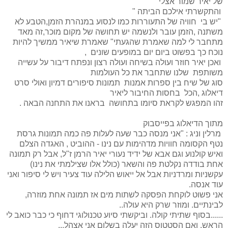
של יאיר שמור אצלי
והתקשרתי אילכם הביתה "
"יש בי חוויה של התעוררות כמו לנסוע במנהרת הזמן,הטבע לא
משתנה ,הזמן עובר ולנשמה יש תחושה של מקום מוכר,זה מאד
מתחבר לי למה שאמרת שהגעתי" שאמרת שיאיר ממשיך להיות
נוכח כך בפשוט ביום יום במופעים שונים ,
ואכן יאיר חוזר ועולה בשיחה ועולה רצון ונפתח דיבור על עשייה
משותפת שלנו שתחבר את כל העולמות
סוג של שיח בין ספרות אמנות תמונות סיפורים דמיון ואולי סרט
דיאלוג ,הכל בחסות החיבור ליאיר
זהו המפגש לקראת סיומו בתחושה בראנו את התחנה הבאה .
מתוך הדיאלוג בפייסבוק
מרלין וניג : "אני מנסה כבר שעה לעלות פה כמה תמונות גרסת
נטף הקסומה חוויות מדהימות עם נינו - ההוביט , האגדה הצלם
ואיש קולנוע וגם אבא של ידיד נעורי יאיר הרמן ז"ל, אבל רק תמונה
אחת בודדה נקלטת פה והשאר (כולל אלו שצילמתי את נינו)
עקשניות ומרדניות אבל אל ייאוש הלילה עוד צעיר ויש לי סיפור ואני
עוד אנסה.
אני פשוט לוקחת הפסקה לשתות מים אז תמונה אחת מוזרה,
לבינתיים. ומוזר שרק היא עולה..
......בסוף שתיתי קולה. וביקשתי סיוע טכנולוגי דחוף כי כבר כואב לי
הראש. ואם הסטטוס הזה יעלה בשלום אני אצהל...