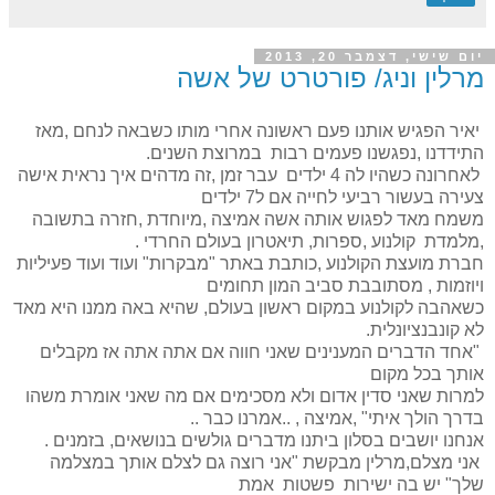
יום שישי, דצמבר 20, 2013
מרלין וניג/ פורטרט של אשה
יאיר הפגיש אותנו פעם ראשונה אחרי מותו כשבאה לנחם ,מאז
התידדנו ,נפגשנו פעמים רבות במרוצת השנים.
לאחרונה כשהיו לה 4 ילדים עבר זמן ,זה מדהים איך נראית אישה
צעירה בעשור רביעי לחייה אם ל7 ילדים
משמח מאד לפגוש אותה אשה אמיצה ,מיוחדת ,חזרה בתשובה
,מלמדת קולנוע ,ספרות, תיאטרון בעולם החרדי .
חברת מועצת הקולנוע ,כותבת באתר "מבקרות" ועוד ועוד פעיליות
ויוזמות , מסתובבת סביב המון תחומים
כשאהבה לקולנוע במקום ראשון בעולם, שהיא באה ממנו היא מאד
לא קונבנציונלית.
"אחד הדברים המענינים שאני חווה אם אתה אתה אז מקבלים
אותך בכל מקום
למרות שאני סדין אדום ולא מסכימים אם מה שאני אומרת משהו
בדרך הולך איתי" ,אמיצה , ..אמרנו כבר ..
אנחנו יושבים בסלון ביתנו מדברים גולשים בנושאים, בזמנים .
אני מצלם,מרלין מבקשת "אני רוצה גם לצלם אותך במצלמה
שלך" יש בה ישירות פשטות אמת