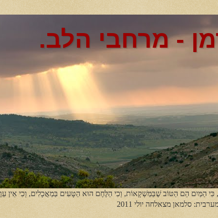
מן - מרחבי הלב.
, כִּי הַמַּיִם הֵם הַטּוֹב שֶׁבַּמַּשְׁקָאוֹת, וְכִי הַלֶּחֶם הוּא הַטָּעִים בַּמַאֲכָלִים, וְכִי אֵין עֵר
מערבית: סלמאן מצאלחה יולי 2011