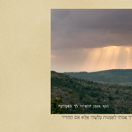
ֶך אֲמִתִּי לְאָמָּנוּת כָּלְשֶׁהִי אֶלָּא אִם תַּחְדִּיר