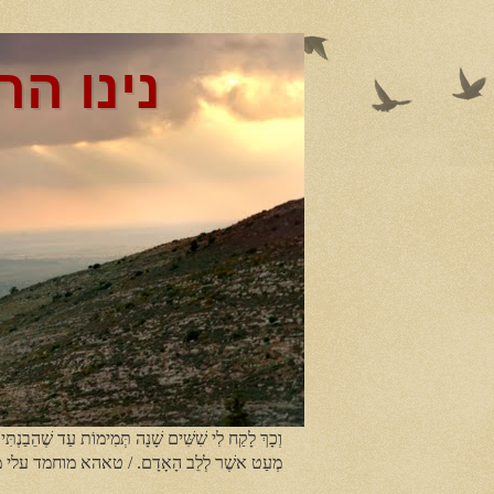
נינו הר
וְכָךְ לָקַח לִי שִׁשִּׁים שָׁנָה תְּמִימוֹת עַד שֶׁהֵבַנְתִּי
מְעַט אשֶׁר לְלֵב הָאָדָם. / טאהא מוחמד עלי 