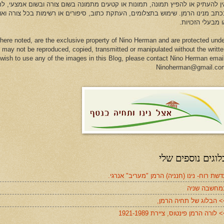
ין להעתיק או להפיץ תמונה, תמונות או קטעים מתמונה בשום צורה ובשום אמצעי, לרב
כתב מנינו הרמן. שימוש בתצלומים, העתקת כתוב, סיפורים או רשימות בכל צורה וא
 מבעלי הזכויות.
here noted, are the exclusive property of Nino Herman and are protected und
 may not be reproduced, copied, transmitted or manipulated without the writt
u wish to use any of the images in this Blog, please contact Nino Herman emai
Ninoherman@gmail.co
לוגים נוספים שלי
שת רוח- נינו (חנניה) הרמן "מעריב" אנרגי.
מחשבה שניה
> הבלוג של תחיה הרמן,
 לורה הרמן פינטוס, ציירת 1921-1989