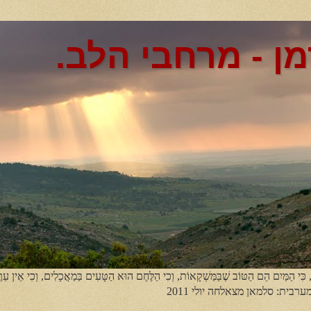
מן - מרחבי הלב.
, כִּי הַמַּיִם הֵם הַטּוֹב שֶׁבַּמַּשְׁקָאוֹת, וְכִי הַלֶּחֶם הוּא הַטָּעִים בַּמַאֲכָלִים, וְכִי אֵין עֵר
מערבית: סלמאן מצאלחה יולי 2011