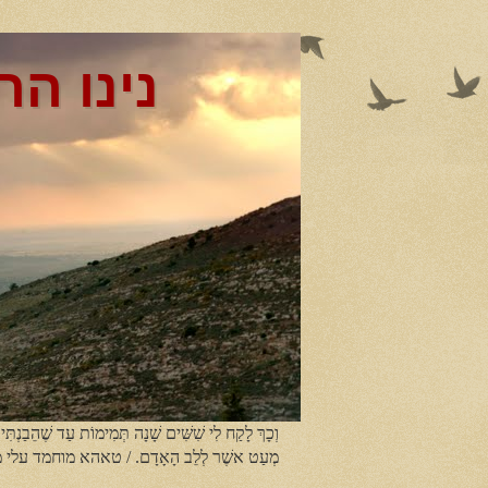
נינו הר
וְכָךְ לָקַח לִי שִׁשִּׁים שָׁנָה תְּמִימוֹת עַד שֶׁהֵבַנְתִּי
מְעַט אשֶׁר לְלֵב הָאָדָם. / טאהא מוחמד עלי 