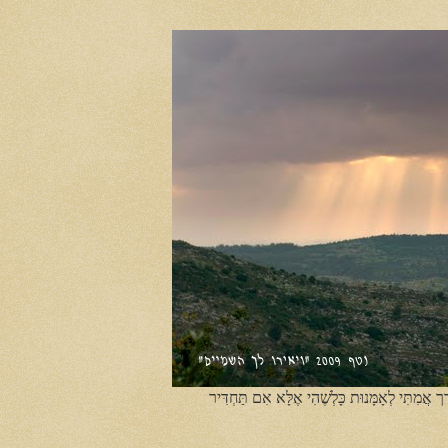
ֶך אֲמִתִּי לְאָמָּנוּת כָּלְשֶׁהִי אֶלָּא אִם תַּחְדִּיר