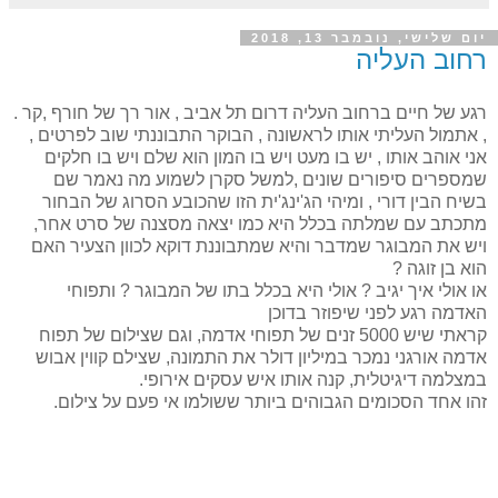
יום שלישי, נובמבר 13, 2018
רחוב העליה
רגע של חיים ברחוב העליה דרום תל אביב , אור רך של חורף ,קר .
, אתמול העליתי אותו לראשונה , הבוקר התבוננתי שוב לפרטים ,
אני אוהב אותו , יש בו מעט ויש בו המון הוא שלם ויש בו חלקים
שמספרים סיפורים שונים ,למשל סקרן לשמוע מה נאמר שם
בשיח הבין דורי , ומיהי הג'ינג'ית הזו שהכובע הסרוג של הבחור
מתכתב עם שמלתה בכלל היא כמו יצאה מסצנה של סרט אחר,
ויש את המבוגר שמדבר והיא שמתבוננת דוקא לכוון הצעיר האם
הוא בן זוגה ?
או אולי איך יגיב ? אולי היא בכלל בתו של המבוגר ? ותפוחי
האדמה רגע לפני שיפוזר בדוכן
קראתי שיש 5000 זנים של תפוחי אדמה, וגם שצילום של תפוח
אדמה אורגני נמכר במיליון דולר את התמונה, שצילם קווין אבוש
במצלמה דיגיטלית, קנה אותו איש עסקים אירופי.
זהו אחד הסכומים הגבוהים ביותר ששולמו אי פעם על צילום.