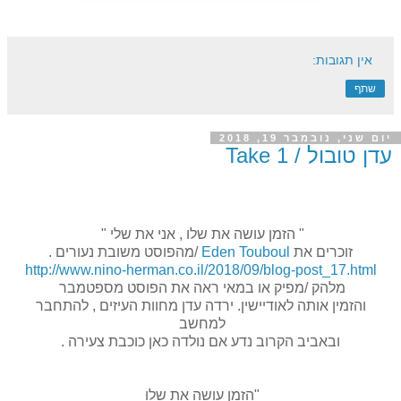
אין תגובות:
שתף
יום שני, נובמבר 19, 2018
עדן טובול / Take 1
" הזמן עושה את שלו , אני את שלי "
זוכרים את
Eden Touboul
/מהפוסט משובת נעורים .
http://www.nino-herman.co.il/2018/09/blog-post_17.html
מלהק /מפיק או במאי ראה את הפוסט מספטמבר
והזמין אותה לאודיישין. ירדה עדן מחוות העיזים , להתחבר
למחשב
ובאביב הקרוב נדע אם נולדה כאן כוכבת צעירה .
"הזמן עושה את שלו