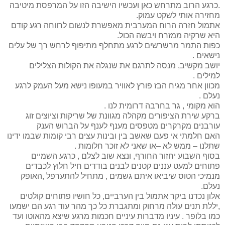
.כרגע הרוב מתרחש כאן ועכשיו הישיבה הזו על המרפסת מיטיבה
מחזירה אותי לשקט עמוק.
אתמול חזרה הרוח המערבית מאפשרת לנשום לרווחה רגע קודם
היא שרקיה ממזרח ויבשה הכול.
כפות התמר מרשרשים לרגע מתחלף מתיפוף לרחש רך של עלים
נישאים .
יושב מקשיב, מנסה לתרגם את שנגלה את הקולות הצלילים
למילים .
מכוון אחר מגיח הבז פורץ לאוויר במעופו נישא מעל העמק לרגע
נעלם .
הוא מקומי , גר בחרבה דרומית לנו .
ברקע שירת הציפורים מקהלה מגוונת של שריקות וציוצים זוג
עורבנים מקרקרים מטפסים מענף לענף על הברוש הענק
האם חלמתי אי פעם שאשב בין ובינות עצים רבי קומות שבמו ידינו
שתלנו – ממש לא –או שאני לא זוכר חלומות .
בסוף השבוע יחזור החורף, ונצא שוב לצלם , כרגע השמיים
פתוחים למעט עננים קטנים לבנים בודדים חיל חלוץ לכבדים
מנמיכי הטוס שיביאו איתם גשמים , מתחיל להתערפל ,האופק
נעלם.
אלון נכדנו ביקר אתמול בין הערביים, כל חושיו פתוחים קולטים
,יללת תנים עולה מרחוק ומתגברת כל כך מהר עוד רגע הם ישמעו
כמו בלופר . עיניו מדברות עיניים חכמות מרגע שיצא מהאוטו ועד