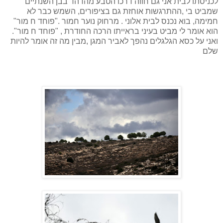
לכניסתו לבית אני גם חווה דרכו הטבע מהדהד בבן השנתיים
שמביט בי ,ההתרגשות אוחזת גם בציפורים, השמש כבר לא
חמימה, בוא נכנס לבית אלוני . מרחוק נוער חמור ."פוחד ח מור"
הוא אומר לי מביט בעיני בראייתו הרכה החודרת , "פוחד ח מור".
ואני על כסא הגלגלים נהפך לאביר המגן ,מבין מה זה אומר להיות
שלם