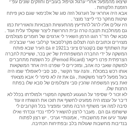
שיצאו מהמפעל אחרי ערגול וטיפול בעוביים וחוזקים שונים עפ"י
הזמנת הלקוחות .
אבא היה אחראי על הערגול הזה סוג של אלכימאי שגם כאן פיתח
שיטות מחקר כדי לייצר מוצר .
היו עולים אליו לרגל להתייעץ מהתעשיות הצבאיות והאוויריות כמו
גם ממחלבות תנובה טרה ובית החרושת ליצור שוקולד עלית ועוד .
סבא שלי הד"ר הוגו הרמן השאיר לי ארגזים של חומרים מצולמים
מצוירים וכתובים הנה תצלום מקרלסבאד קרלובי וארי שבצ'כיה
עת השתתף שם בקונגרס ציוני ב1921 זו גם העיר שבא פותח
המשקה על ידי החברה המשפחתית של יאן בכר, ששייכת לחברה
הצרפתית פרנו ריקאר (Pernod Ricard). כל השמות מתחברים
למשקה שאבי כה אהב, ומזכירים לי שפרנו היה אחד המשקאות
אותו רכש במכולת . והנה עוד הקשר , סב סבי ליאופולד שמו היה
בעל מפעל ליצור משקאות , גם את זה לא סיפר לי אבא מצאתי
זאת בעץ המשפחה שהכין סבי ותצלומים של סבא שלו בפתח
החנות שלו.
לא זכור לי שסיפר על הגעגוע למשקה המקורי ולמולדתו בכלל לא
דיבר על עצמו היה ממעיט לחשוף את תוכו את רגשותיו זו עוד
סיבה למה אני משתף הרבה מתוכי ומפציר בכל הקרובים לי
שישתפו גם הם . מעבר לרצון להשאיר לילדי נכדי ונכדתי ואילו
שעוד יגיעו את מחשבותיי , אמונותיי וערכי . יש רצון לפתוח
בנדיבות מחשבות שעולות בלב ובפתיחות הכתיבה.