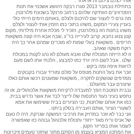
אותי לצלם צילום זה או אחר .
בתחילת נובמבר 2013 סגרו רבקה ויהושע אשכנזי את חנות
הסנדוויצ'ים הוותיקה שלהם ברחוב פרנקל בשכונת פלורנטין.
מה גרם לי לעצור שם להיכנס ולצלם ,באותם הימים הייתי כולי
בעניין צעירי המקום ,משהו בתוכי כמו הזמין אותי לעצור ולצלם .
משהו בחנות הזו בפלורנטין, הזכיר לי מכלת אחרת מילדותי, מקום
קטן צנוע נחבא, קרוב לעירייה בר"ג ,שבה אבא היה קונה משקאות
חריפים . משקאות בעלי שמות לא מוכרים שמהם אחר כך היה
רוקח משקה שאהב.
זו לא הייתה המכולת שלנו ואבא מעולם לא נהג לקנות במכולת
שלנו . אבל לשם היה יורד כמו למבצע , הלכתי אתו לשם פעם
לראות איפה ומה ביקש .
זוכר את בעל החנות מטפס על סולם ומוריד עבורו בקבוקים
ממדפים שנושקים לתקרה , משקאות שמעטים רכשו אותם כאלו
שיצורם עבר מהעולם .
ובבית המטבח הפך למעבדה לרקיחת משקאות אלכוהוליים, אז זה
נתפש בעיני כעוד התנסות שלו לייצר לבד את אשר נדרש בבית.
כמו את אותם שולחנות, כני הציורים בבית ששימשו את אמא
לשעורי הציור ,אותם העבירה בסלון ביתנו .
אני כבר לא זוכר במדויק את מרכיבי המשקה שנרקח, היה לו טעם
של אניס וריח מאד ייחודי ותכולת אלכוהול גבוהה כזו שאפשרה
לשמר אותו בפריזר הקטן .
את המתכון המציא בעצמו מן הסתם מתוך שחזור טעמים וזיכרונות