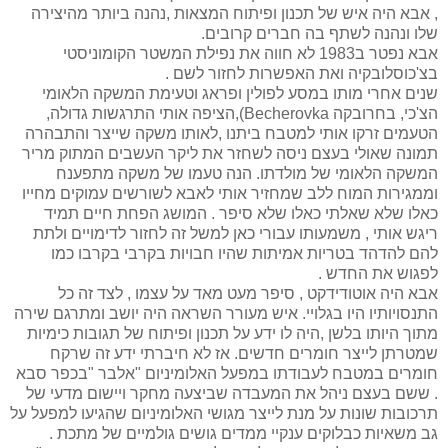
, אבא היה איש של תכנון ופיתוח המצאות ,נהנה ביותר מהיצירה
שלו ונהנה לשתף בה חברים קרובים.
אבא נפטר ב1983 לא חווה את נפילת המשטר הקומוניסטי
בצ'כוסלובקיה ואת האפשרות לחזור לשם .
שנים אחרי מותו במסע לפולין ופראג וטעימת המשקה הלאומי
הצ'כי, בחרובקה Becherovka),הציפה אותי התרגשות גדולה,
הטעמים זרקו אותי למטבח ביתנו ,לאותו משקה שייצר והתבהרה
תמונה שאולי בעצם ניסה לשחזר את ליקר העשבים המתוק מריר
המשקה הלאומי של מולדתו. הנה טעמו של משקה מתפענח
וממגירות המוח ללב שמחזיר אותי לאבא לשורשים עמוקים מחייו
כאלו שלא שאלתי כאלו שלא סיפר . המושג הפחת חיים תמיד
ריגש אותי , משמעותו עבורי כאן למשל זה לחזור לדימויים ולתת
להם להדהד בטריות אמיתות שהיו חבויות בקרבי בקרבו כמו
לפגוש את החדש .
אבא היה אוטודידקט , סיפר מעט מאד על עצמו , לצד זה כל
התנסויותיו היו בגלויי. איש מעורר השראה היה יושב ומתרגם שירה
מתוך היותו בלשן ,היה לו ידע על תכנון ופיתוח של תגובות כימיות
שמטרתן לייצר חומרים חדשים. אז לא חיברתי ידע זה שרקח
חומרים במטבח לעבודתו במפעל האלומיניום "אלבר "בכפר סבא
. ששם בעצם ניהל את המעבדה שביצעה מחקר ויישום מדעי של
תרכובות שונות על מנת לייצר מגושי האלומיניום שהגיעו למפעל על
גב משאיות כבלוקים ענקיי ממדים גושים גולמיים של מתכת .