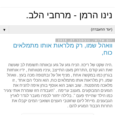
נינו הרמן - מרחבי הלב.
▼
יום שלישי, נובמבר 27, 2018
וואהל שמו, רק מלראות אותו מתמלאים
כוח,
.היה שקט של ריכוז. הניח גזע על גזע ובאותה תשומת לב שעשה
זאת רגע קודם ,התרחק מעט התייצב ,עיניו מטווחות , ידיו אוחזות
בגרזן כמו במקשה אחת , מניף אל על ובתנופה מכה בעץ . וואהל
שמו, רק מלראות אותו מתמלאים כוח, הוא והכלי הם אחד , זו
מלאכה מהפנטת . שוב ושוב הוא אוסף בוחן איפה להניח את
הגזעים המבוקעים .מעצב ערימה . "העבודה הזו שומרת אותי צעיר
כמו הילד שהייתי פעם ". בלילה יחזור לכפרו מעבר לגדר לארץ
הגבעונים. מייחל ליום שחוטבי העצים ושואבי המים יקבלו את
החרות הכבוד המגיע להם .