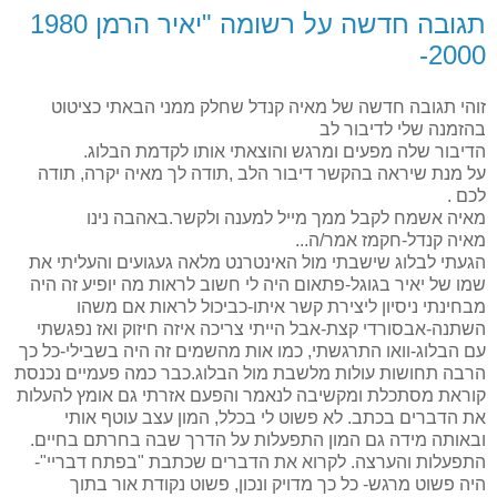
תגובה חדשה על רשומה "יאיר הרמן 1980
2000-
זוהי תגובה חדשה של מאיה קנדל שחלק ממני הבאתי כציטוט
בהזמנה שלי לדיבור לב
הדיבור שלה מפעים ומרגש והוצאתי אותו לקדמת הבלוג.
על מנת שיראה בהקשר דיבור הלב ,תודה לך מאיה יקרה, תודה
לכם .
מאיה אשמח לקבל ממך מייל למענה ולקשר.באהבה נינו
מאיה קנדל-חקמז אמר/ה...
הגעתי לבלוג שישבתי מול האינטרנט מלאה געגועים והעליתי את
שמו של יאיר בגוגל-פתאום היה לי חשוב לראות מה יופיע זה היה
מבחינתי ניסיון ליצירת קשר איתו-כביכול לראות אם משהו
השתנה-אבסורדי קצת-אבל הייתי צריכה איזה חיזוק ואז נפגשתי
עם הבלוג-וואו התרגשתי, כמו אות מהשמים זה היה בשבילי-כל כך
הרבה תחושות עולות מלשבת מול הבלוג.כבר כמה פעמיים נכנסת
קוראת מסתכלת ומקשיבה לנאמר והפעם אזרתי גם אומץ להעלות
את הדברים בכתב. לא פשוט לי בכלל, המון עצב עוטף אותי
ובאותה מידה גם המון התפעלות על הדרך שבה בחרתם בחיים.
התפעלות והערצה. לקרוא את הדברים שכתבת "בפתח דבריי"-
היה פשוט מרגש- כל כך מדויק ונכון, פשוט נקודת אור בתוך