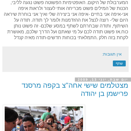
המערבולת של היקום. האופטימיות הפשוטה פשוט נגעה לליבי,
הכנות של המילים פשוט מכריחה אותי לעצור ולראות איפה
אני-איפה אני בחיים -איפה אני ביצירה שלי ואיך אני בוחרת שיראה
היום שלי- רוצה לנצל את ההזדמנות ולומר לך תודה. תודה על
השיתוף, ותודה שבחרתם לשתף במסע שלכם- זה פשוט נותן
כוח.אז פשוט תודה לכם על מי שאתם ועל הדרך שלכם, מאושרת
לקחת בזה חלק .התמלאתי בכוחות חדשים-תודה מאיה קנדל
אין תגובות:
שתף
יום שבת, יוני 13, 2009
מצטלמים שישי אחה"צ בקפה מרסנד
פרישמן בן יהודה