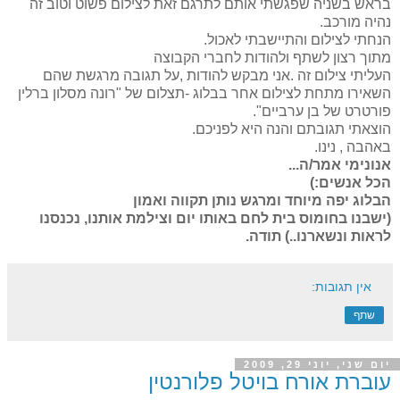
בראש בשניה שפגשתי אותם לתרגם זאת לצילום פשוט וטוב זה
נהיה מורכב.
הנחתי לצילום והתיישבתי לאכול.
מתוך רצון לשתף ולהודות לחברי הקבוצה
העליתי צילום זה .אני מבקש להודות ,על תגובה מרגשת שהם
השאירו מתחת לצילום אחר בבלוג -
תצלום של "רונה מסלון ברלין
פורטרט של בן ערביים".
הוצאתי תגובתם והנה היא לפניכם.
באהבה , נינו.
אנונימי אמר/ה...
הכל אנשים:)
הבלוג יפה מיוחד ומרגש נותן תקווה ואמון
(ישבנו בחומוס בית לחם באותו יום וצילמת אותנו, נכנסנו
לראות ונשארנו..) תודה.
אין תגובות:
שתף
יום שני, יוני 29, 2009
עוברת אורח בויטל פלורנטין