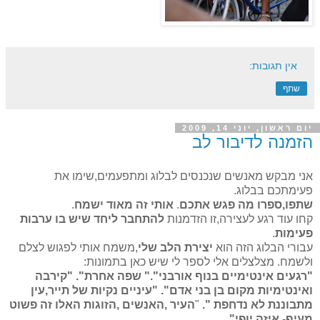
אין תגובות:
שתף
יום ראשון, יוני 14, 2009
הזמנה לדיבור לב
אני מבקש מאנשים שנכנסים לבלוג ומתפעמים,שימו את
פעימתכם בבלוג.
שתפו,ספרו מה פגש אתכם
.
אותי זה מאוד ישמח
.
קחו עוד רגע לעצירה,זו הזדמנות
להתחבר ליחד שיש בו
ערבות
פעימות
.
עבורי הבלוג הזה הוא
יצירת הלב שלי
,משמח אותי לפגוש לצלם
ולשמח. מצלצלים אלי לספר לי שיש כאן בתמונות:
"רגעים אינטימיים בנוף אורבני".
"
שפה אחרת".
"
קירבה
ואינטימיות מקום בן בני אדם".
"עיניים נקיות של תייר,עין
מתבוננת לא נדחפת ".
"
העיר ,האנשים ,הזוגות האלו זה פשוט
מעיף- איזה יופי".