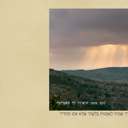
ֶך אֲמִתִּי לְאָמָּנוּת כָּלְשֶׁהִי אֶלָּא אִם תַּחְדִּיר