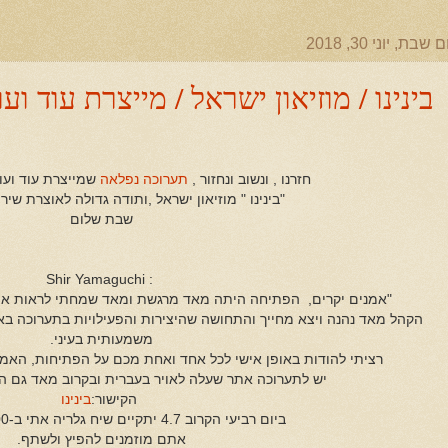
ם שבת, יוני 30, 2018
בינינו / מוזיאון ישראל / מייצרת עוד וע
חזרנו , ונשוב ונחזור ,
תערוכה נפלאה
שמייצרת עוד ועוד
"בינינו " מוזיאון ישראל ,ותודה גדולה לאוצרת שיר 
שבת שלום
: Shir Yamaguchi‏
"אמנים יקרים, הפתיחה היתה מאד מרגשת ומאד שמחתי לראות את
הקהל מאד נהנה ויצא מחייך והתחושה שהיצירות והפעילויות בתערוכה באמ
משמעותית בעיני.
רציתי להודות באופן אישי לכל אחד ואחת מכם על הפתיחות, האמו
יש לתערוכה אתר שעלה לאויר בעברית ובקרוב מאד גם הא
הקישור:
בינינו
ביום רביעי הקרוב 4.7 יתקיים שיח גלריה אתי ב-12.00 בתערוכה.
אתם מוזמנים להפיץ ולשתף.