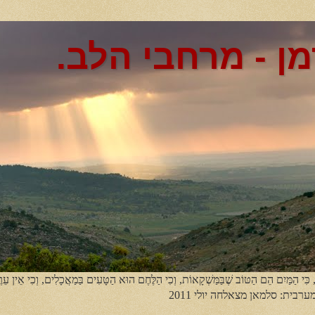
מן - מרחבי הלב.
, כִּי הַמַּיִם הֵם הַטּוֹב שֶׁבַּמַּשְׁקָאוֹת, וְכִי הַלֶּחֶם הוּא הַטָּעִים בַּמַאֲכָלִים, וְכִי אֵין עֵר
מערבית: סלמאן מצאלחה יולי 2011