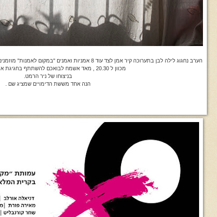
הערב נחגוג לילה לבן בתערוכה קיר אמן לצד עוד 8 אמניות ואמנים "במקום לאמנות" מוזמנים בשמחה , אני אגיע הישר מחתונת חברים בנטף
מכוון ל 20.30 , מאד אשמח לבואכם להשתתף בחגיגת אמנות ואוצרות
בניצוחו של ניר הרמט.
הנה אחד מששת הדימויים שמציג שם .