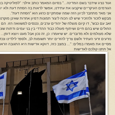
ועוד נציג שידבר בשם המדינה..." בסיום המאמר כותב אילני: "לפוליטיקה 
הגורמים העיקריים שיקבעו את עתידנו, אפשר לראות בה הסחת דעת ולא יות
אני מאד מתחבר לכיוון הזה שמה שמתקיים כרגע הוא "הסחת דעת".
מבקש לזכור ולהזכיר שיש לנו הכוח ליצור תמונות דמיון אחרות שאינן מוקרנ
זאב עם כבש", דו קיום מוצלח של יהודים ערבים, נכנסים למשוואה הזו. הם
החולים שיש בהם חיים ושיתוף פעולה כבוד ההדדי בין בני עמים ודתות שונ
שלא מצולמים ולא מדוברים. יש שיאמרו: כן, זה נכון אבל מעט ויוצא דופן... 
נזרעים זרעי העתיד ולשם צריך להזרים יותר תשומות לב, ולספר לילדינו ונכדי
מסיים את מאמרו במלים: "... במצב כזה, דווקא אדישות היא התגובה הראויה
אל תתנו קולכם לאדישות