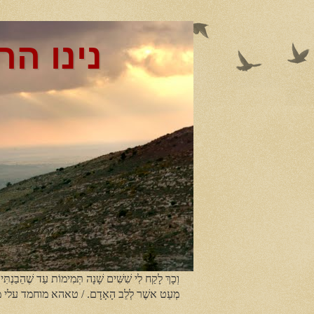
נינו הר
וְכָךְ לָקַח לִי שִׁשִּׁים שָׁנָה תְּמִימוֹת עַד שֶׁהֵבַנְתִּי
מְעַט אשֶׁר לְלֵב הָאָדָם. / טאהא מוחמד עלי 