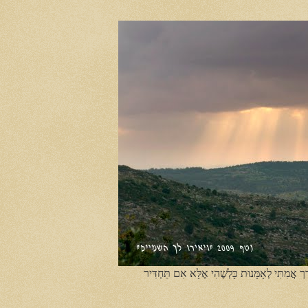
ֶך אֲמִתִּי לְאָמָּנוּת כָּלְשֶׁהִי אֶלָּא אִם תַּחְדִּיר