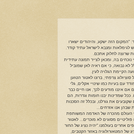
"המקום הזה ישקע, והיהודים ישארו
רש לגימלאות ומנבא לישראל עתיד קודר.
ות שרוצה לחלוק אתכם.
וכחים בה, ומכאן לצייר תמונה עתידית
ל לא נבואה, כי אם ראיה לאן שמוביל
עה הקיימת הגלויה לעין.
וציולוג צרפתי, ברונו לאטור הטוען
ד עם בעיות כמו שינויי אקלים, גלי
אם איננו מודעים לכך, אנו חיים כבר
 ככל שמדינות יבנו חומות וגדרות, הם
שקובעים את גורלנו, ובכלל זה הסכנות
שבהן אנו אזרחים...
י העולם מהכרה של האדמה המשותפת
פוליטיים מסוגים לא מוכרים... לאטור
ים אחרים בעולמנו."יהיה נציג של החור
ציג של המטאורולוגיה באזור הקטבים,