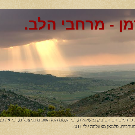
מן - מרחבי הלב.
, כִּי הַמַּיִם הֵם הַטּוֹב שֶׁבַּמַּשְׁקָאוֹת, וְכִי הַלֶּחֶם הוּא הַטָּעִים בַּמַאֲכָלִים, וְכִי אֵין עֵר
מערבית: סלמאן מצאלחה יולי 2011