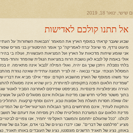
ם שישי, ינואר 18, 2019
אל תתנו קולכם לאדישות
שבוע שעבר קראתי במוסף הארץ את המאמר 'הנבואות השחורות' על העתיד: 
מיעוט נרדף, מי שיוכל יברח לאמריקה" כך אומר ההיסטוריון בני מוריס שפו
אני שומע שיחות מדכאות על הארץ ועל המציאות העכשווית, ועולה בי בהיר
אולי באמת קל לנבא לאן נושבת הרוח במציאות הנגלית שהפחד והחד-ממדי נ
בלתי נסבלת. ויתכן שכך גם יהיה, ואולי המילה 'לנבא' אינה מתאימה. זו בכל
המסלול הנוכחי. עבורי נבואה - זה לצייר תמונה עתידית שאינה נגזרת מהתנו
עוד משהו ממוסף של הארץ מהשבוע הקודם: עפרי אילני מביא את דבריו של ס
"שמדינת הלאום הפכה בתקופתנו למיותרת, כיוון שהיא אינה מסוגלת להתמוד
הגירה ומניפולציות פיננסיות. במניפסט שפירסם לאחרונה הסביר לאטור שגם 
בתוך משטר פוליטי חדש שבו מדינות וגבולות אינם מסוגלים להגן על אנשים.
יגלו שאלה חסרות תועלת מול אסונות טבע, זיהום וסחף קרקעות. התהליכים 
והתקוות לעתיד, אינם מתרחשים בתוך הגבולות הטריטוריאליים של המדינות 
מדינת הלאום עם המערכת הפוליטית שלה רק מסיחה את דעתם של תושב
לכולנו. "ככל שהעולם יתחמם והמשבר האקלימי יחמיר, אנו צפויים לביטויים 
מציע "פרלמנט של דברים". שבו ידברו נציגים של בני אדם, אבל גם של שותפ
באוזון, נציג של תאגיד הדשנים מונסנטו, נציג של העובדים באותו תאגיד, נ