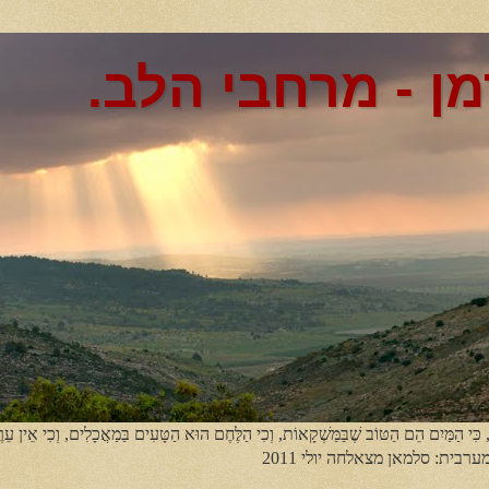
מן - מרחבי הלב.
, כִּי הַמַּיִם הֵם הַטּוֹב שֶׁבַּמַּשְׁקָאוֹת, וְכִי הַלֶּחֶם הוּא הַטָּעִים בַּמַאֲכָלִים, וְכִי אֵין עֵר
מערבית: סלמאן מצאלחה יולי 2011