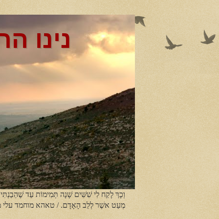
נינו הר
וְכָךְ לָקַח לִי שִׁשִּׁים שָׁנָה תְּמִימוֹת עַד שֶׁהֵבַנְתִּי
מְעַט אשֶׁר לְלֵב הָאָדָם. / טאהא מוחמד עלי 