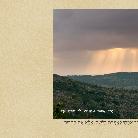
ֶך אֲמִתִּי לְאָמָּנוּת כָּלְשֶׁהִי אֶלָּא אִם תַּחְדִּיר