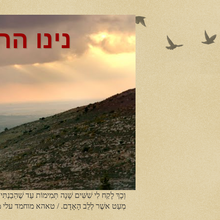
נינו הר
וְכָךְ לָקַח לִי שִׁשִּׁים שָׁנָה תְּמִימוֹת עַד שֶׁהֵבַנְתִּי
מְעַט אשֶׁר לְלֵב הָאָדָם. / טאהא מוחמד עלי 