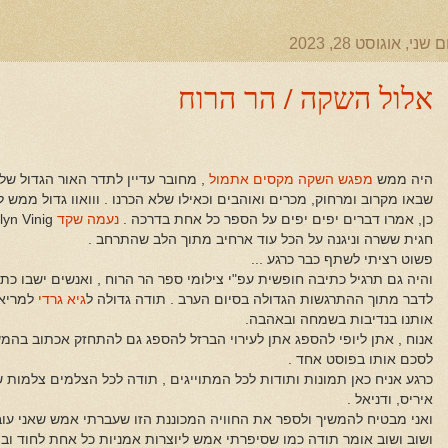
ם שני, אוגוסט 28, 2023
אלול השקה / הר הרוח
היה ממש
מפגש השקה מקסים אתמול
, מחובר עדיין לתדר האור הגדול של
שבאו מקרוב ומרחוק, מכרים ואוהבים וכאילו שלא הכרנו . ווואוו גדול ממש 
כן, אמרו דברים יפים יפים על הספר כל אחת בדרכה .
נעמה שקד
yn Vinig
חגית ששרה וניגנה על הכל עוד ארחיב מתוך הלב שהתרחב .
פשוט רציתי לשתף כבר כרגע ...
והיה גם תרגיל כתיבה חופשית עפ"י צילומי ספר הר הרוח , ואנשים ישבו כת
לדבר מתוך ההתרגשות הגדולה בסיום הערב . תודה גדולה ל
גיא גרדי
למריאנ
אותנו בנדיבות בשמחה ובאהבה.
אנוח , אתן ליופי להספג אתן לעירוי הברזל להספג גם להתחזק אכתוב בהמש
לסכם אותו בפוסט אחד .
כרגע אניח כאן תמונות ותודות לכל המתוייגים , תודה לכל הצלמים צלמות שש
איריס, ודניאל .
ואני מבטיח להמשיך ולספר את החוויה המכוננת הזו שעברתי אמש שאני עובר
ושוב ושוב אומר תודה כמו שסיפרתי אמש ליוצרות אמניות כל אחת לחוד וב