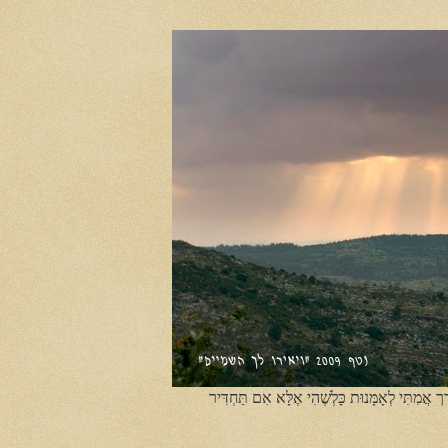
ֶך אֲמִתִּי לְאָמָּנוּת כָּלְשֶׁהִי אֶלָּא אִם תַּחְדִּיר