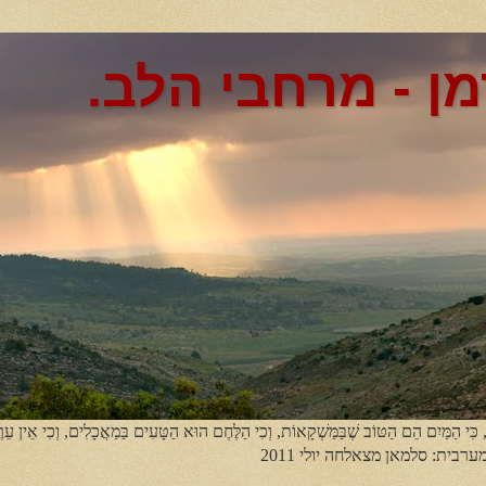
מן - מרחבי הלב.
, כִּי הַמַּיִם הֵם הַטּוֹב שֶׁבַּמַּשְׁקָאוֹת, וְכִי הַלֶּחֶם הוּא הַטָּעִים בַּמַאֲכָלִים, וְכִי אֵין עֵר
מערבית: סלמאן מצאלחה יולי 2011