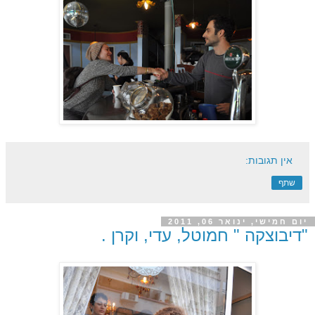
אין תגובות:
שתף
יום חמישי, ינואר 06, 2011
"דיבוצקה " חמוטל, עדי, וקרן .