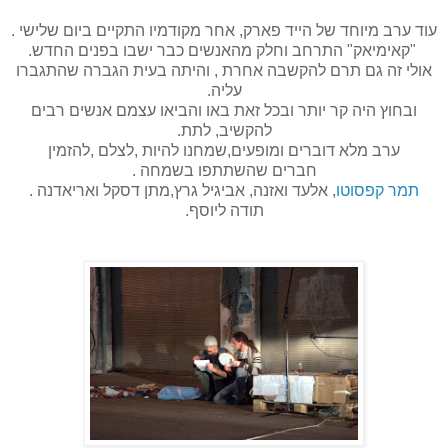
עוד ערב מיוחד של הייד פארק, אחר מקודמיו התקיים ביום שלישי .
"קאימיאק" התרחב וחלק מהאנשים כבר ישבו בפנים החדש.
אולי זה גם תרם להקשבה אחרת , והיתה בעית הגברה שהתגברו
עליה.
ובחוץ היה קר יותר ובכל זאת באו והביאו עצמם אנשים רבים
להקשיב, לתת.
ערב מלא דוברים ומופעים,שמחנו להיות ,לצלם ,להזמין
חברים שהשתתפו בשמחה .
תמר קפסוטו
, אלעד ואזנה, אביגיל גרץ,מתן דסקל ואריאדנה .
תודה ליוסף.