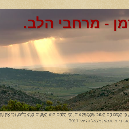
מן - מרחבי הלב.
, כִּי הַמַּיִם הֵם הַטּוֹב שֶׁבַּמַּשְׁקָאוֹת, וְכִי הַלֶּחֶם הוּא הַטָּעִים בַּמַאֲכָלִים, וְכִי אֵין עֵר
מערבית: סלמאן מצאלחה יולי 2011