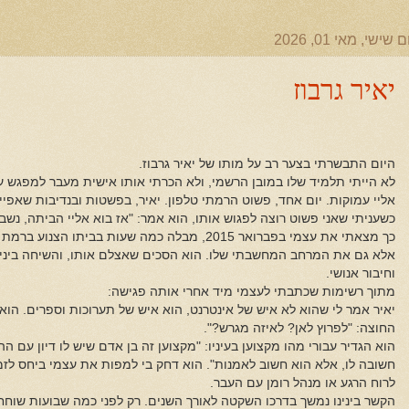
ם שישי, מאי 01, 2026
יאיר גרבוז
היום התבשרתי בצער רב על מותו של יאיר גרבוז.
לא הייתי תלמיד שלו במובן הרשמי, ולא הכרתי אותו אישית מעבר למפגש ע
אליי עמוקות. יום אחד, פשוט הרמתי טלפון. יאיר, בפשטות ובנדיבות שאפיינו 
כשעניתי שאני פשוט רוצה לפגוש אותו, הוא אמר: "אז בוא אליי הביתה, נשב
כך מצאתי את עצמי בפברואר 2015, מבלה כמה שעות בבית
אלא גם את המרחב המחשבתי שלו. הוא הסכים שאצלם אותו, והשיחה בינינ
וחיבור אנושי.
מתוך רשימות שכתבתי לעצמי מיד אחרי אותה פגישה:
יאיר אמר לי שהוא לא איש של אינטרנט, הוא איש של תערוכות וספרים. הוא
החוצה: "לפרוץ לאן? לאיזה מגרש?".
הוא הגדיר עבורי מהו מקצוען בעיניו: "מקצוען זה בן אדם שיש לו דיון עם 
חשובה לו, אלא הוא חשוב לאמנות". הוא דחק בי למפות את עצמי ביחס לזמן,
לרוח הרגע או מנהל רומן עם העבר.
הקשר בינינו נמשך בדרכו השקטה לאורך השנים. רק לפני כמה שבועות שוחח