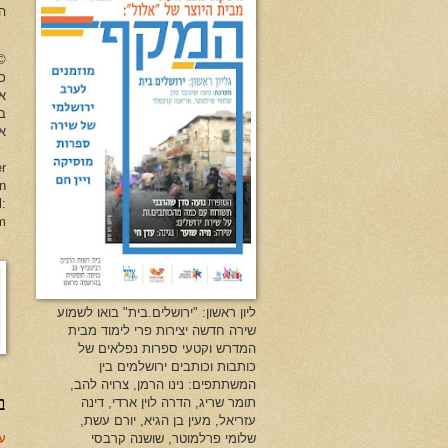
ה
no Herman All Rights Reserved
כל
א
ב
או
er
en
l:
m
ליון ראשון: "ירושלים.בית" בואו לשמוע
שירה חדשה יצירות פרי לימוד מבית
המדרש וקטעי ספרות נפלאים של
כותבות וכותבים ירושלמים בין
המשתתפים: נינו הרמן, צרויה להב,
ב
תומר שריג, הדרה לוין ארדי, דינה
עזריאל, מעין בן הגיא, יורם עשת,
עד
שלומי פרלמוטר, שושנה קרבסי