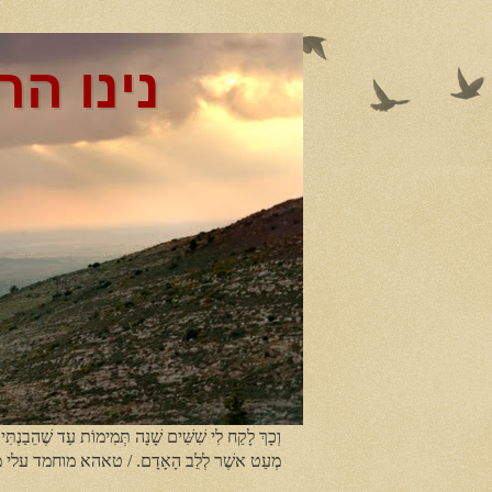
נינו הר
וְכָךְ לָקַח לִי שִׁשִּׁים שָׁנָה תְּמִימוֹת עַד שֶׁהֵבַנְתִּי
מְעַט אשֶׁר לְלֵב הָאָדָם. / טאהא מוחמד עלי 