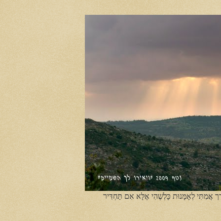
ֶך אֲמִתִּי לְאָמָּנוּת כָּלְשֶׁהִי אֶלָּא אִם תַּחְדִּיר