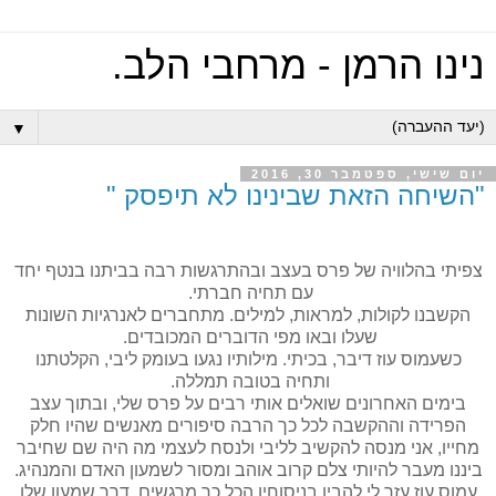
נינו הרמן - מרחבי הלב.
▼
יום שישי, ספטמבר 30, 2016
"השיחה הזאת שבינינו לא תיפסק "
צפיתי בהלוויה של פרס בעצב ובהתרגשות רבה בביתנו בנטף יחד
עם תחיה חברתי.
הקשבנו לקולות, למראות, למילים. מתחברים לאנרגיות השונות
שעלו ובאו מפי הדוברים המכובדים.
כשעמוס עוז דיבר, בכיתי. מילותיו נגעו בעומק ליבי, הקלטתנו
ותחיה בטובה תמללה.
בימים האחרונים שואלים אותי רבים על פרס שלי, ובתוך עצב
הפרידה וההקשבה לכל כך הרבה סיפורים מאנשים שהיו חלק
מחייו, אני מנסה להקשיב לליבי ולנסח לעצמי מה היה שם שחיבר
ביננו מעבר להיותי צלם קרוב אוהב ומסור לשמעון האדם והמנהיג.
עמוס עוז עזר לי להבין בניסוחיו הכל כך מרגשים, דרך שמעון שלו,