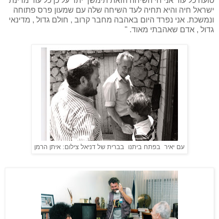
טועה כל עוד אני חי השיחה הזאת תימשך יתר על כן כל עוד מדינת
ישראל חיה והיא תחיה לעד השיחה שלה עם שמעון פרס פתוחה
ונמשכת. אני נפרד היום באהבה מחבר קרוב , חולם גדול , מדינאי
גדול , אדם שאהבתי מאוד. "
עם יאיר בפתח ביתנו בברית של דניאל צילום: איתן הרמן