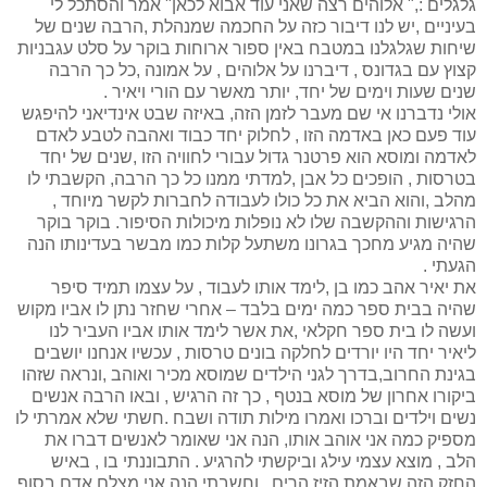
גלגלים :," אלוהים רצה שאני עוד אבוא לכאן" אמר והסתכל לי
בעיניים ,יש לנו דיבור כזה על החכמה שמנהלת ,הרבה שנים של
שיחות שגלגלנו במטבח באין ספור ארוחות בוקר על סלט עגבניות
קצוץ עם בגדונס , דיברנו על אלוהים , על אמונה ,כל כך הרבה
שנים שעות וימים של יחד, יותר מאשר עם הורי ויאיר .
אולי נדברנו אי שם מעבר לזמן הזה, באיזה שבט אינדיאני להיפגש
עוד פעם כאן באדמה הזו , לחלוק יחד כבוד ואהבה לטבע לאדם
לאדמה ומוסא הוא פרטנר גדול עבורי לחוויה הזו ,שנים של יחד
בטרסות , הופכים כל אבן ,למדתי ממנו כל כך הרבה, הקשבתי לו
מהלב ,והוא הביא את כל כולו לעבודה לחברות לקשר מיוחד ,
הרגישות וההקשבה שלו לא נופלות מיכולות הסיפור. בוקר בוקר
שהיה מגיע מחכך בגרונו משתעל קלות כמו מבשר בעדינותו הנה
הגעתי .
את יאיר אהב כמו בן ,לימד אותו לעבוד , על עצמו תמיד סיפר
שהיה בבית ספר כמה ימים בלבד – אחרי שחזר נתן לו אביו מקוש
ועשה לו בית ספר חקלאי ,את אשר לימד אותו אביו העביר לנו
ליאיר יחד היו יורדים לחלקה בונים טרסות , עכשיו אנחנו יושבים
בגינת החרוב,בדרך לגני הילדים שמוסא מכיר ואוהב ,ונראה שזהו
ביקורו אחרון של מוסא בנטף , כך זה הרגיש , ובאו הרבה אנשים
נשים וילדים וברכו ואמרו מילות תודה ושבח .חשתי שלא אמרתי לו
מספיק כמה אני אוהב אותו, הנה אני שאומר לאנשים דברו את
הלב , מוצא עצמי עילג וביקשתי להרגיע . התבוננתי בו , באיש
החזק הזה שבאמת הזיז הרים , וחשבתי הנה אני מצלם אדם בסוף