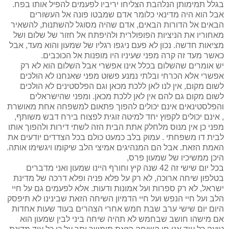
בגלל תמימותן הנלהבת הצליחו יריביו לפעמים להפיל אותו בפח.
אבל הוא היה מדינאי כלומר אדם שמבטו פונה אל העשורים
הבאים אל הדורות הבאים, אדם שהיה מסוגל להשתנות, להשאיר
מאחוריו את הניציות הפופולרית ולהיפתח אל חזור של שלום ושל
מציאות חדשה. נכון לא פעם ניגפו רגליו של שמעון והוא מעד, אבל
כאשר מעד זה קרה מפני שעיניו היו מופנות אל הכוכבים.
יש אומרים שהשלום בכלל אינו אפשרי אבל השלום הוא לא רק
אפשרי אלא הכרחי ובלתי נמנע פשוט מפני שאנחנו לא הולכים
לשום מקום, אין לנו לאן ללכת מכאן וגם הפלסטינים לא הולכים
לשום מקום גם להם אין לאן ללכת מכאן. ומפני שהישראלים
והפלסטינאים אינם יכולים להפוך פתאום למשפחה אחת מאושרת
, אינם יכולים לקפוץ יחד למיטה זוגית לפצוח בירח דבש משותף,
מפני כן אין מנוס מלחלק אתת הבית הזה לשתי דירות ולהפוך אותו
לבית דו משפחתי . עמוק בלב כמעט כולם בכל הצדדים יודעים את
האמת הזאת. אבל הם המנהיגים אמיצי הלב שיקומו ויגשימו אותה.
היכן ממשיכיו של שמעון פרס,
בכל יום שישי זה 42 שנה קיץ וחורף היינו שמעון ואני מדברים
בטלפון שיחה ארוכה, לא רק על פלא פניה ופלא דרכה של מדינת
ישראל, לא רק ספרות ועל אמונות ודעות. אלא לפעמים גם על חיי
הלב ועל חיי הנפש ועל חיי הדמיון השיחה הזאת שבינינו לא תיפסק
היום יום שישי ערב שבת חמש אחרי הצהרים בעוד שעות אחדות
אם מישהו חושב שבחמש לא תהיה שיחה ביני לבין שמעון הוא