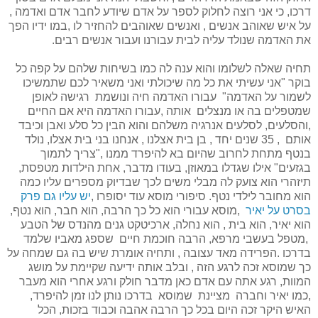
דרכו, כי אני רוצה לחלוק לספר על אדם שיודע לחבר אדם ואדמה ,
על איש שאוהב אנשים , ואנשים שאוהבים להחזיר לו ,במו ידיו הפך
את האדמה שנולד עליה לבית עבורנו ועבור אנשים רבים.
תחיה שאלה לשלומו והוא ענה לה כמו בשיחות שלהם על קפה כל
בוקר "אני עשיתי את כל מה שיכולתי ואני משאיר לכם שתמשיכו
לשמור על האדמה" עבורו האדמה חיה ונושמת רגישה לאופן
שמטפלים בה או מנצלים אותה ,עבורו האדמה היא אם החיים
,והסלעים, לסלעים אנרגיה משלהם והוא הבין כל סלע ואבן וכיבד
אותם , 35 שנים יחד , בן בית אצלנו , אנחנו בני בית אצלו, נולד
בנטף מתחת לחרוב שהיום בא להיפרד ממנו ,"צריך לתמוך
בגזעים" אילו שגדלו במאוזן, בעודו מדבר, אחת הילדות מטפסת,
תיזהרי הוא צועק לה מבלי משים לכך שבדיוק מספרים עליו כמה
הוא מחובר לילדי נטף. סיפורי מוסא עוד יסופרו ,
יש עליו גם פרק
בסרט על יאיר
,מוסא עבורי הוא כל כך הרבה, הוא חבר, הוא נטף,
הוא יאיר, הוא בית , הוא נחלה, ארכיטקט גנים מהנדס של הטבע
,מטפל בעשבי מרפא, הרבה חוכמת חיים שספג מאביו שלמד
בדרכו .הפרידה מאד עצובה , ותחיה אומרת שיש בה גם שמחה על
כך שמוסא זכה לרגע הזה , ובלב אותה ידיעה שקיימת על מושג
המוות, רגע אתה עם אדם כאן מדבר חולק ורגע אחרי הוא מעבר
,כמו יאיר וחברה מציינת שמוסא בדרכו נותן לנו זמן להיפרד,
האיש היקר זכה היום בכל כך הרבה אהבה וכבוד בזכות, הכל