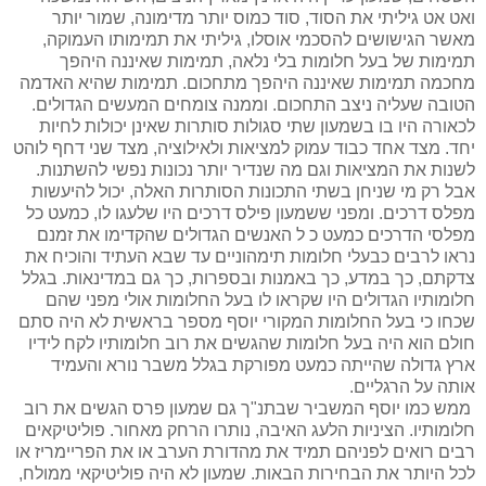
ואט אט גיליתי את הסוד, סוד כמוס יותר מדימונה, שמור יותר
מאשר הגישושים להסכמי אוסלו, גיליתי את תמימותו העמוקה,
תמימות של בעל חלומות בלי נלאה, תמימות שאיננה היהפך
מחכמה תמימות שאיננה היהפך מתחכום. תמימות שהיא האדמה
הטובה שעליה ניצב התחכום. וממנה צומחים המעשים הגדולים.
לכאורה היו בו בשמעון שתי סגולות סותרות שאינן יכולות לחיות
יחד. מצד אחד כבוד עמוק למציאות ולאילוציה, מצד שני דחף לוהט
לשנות את המציאות וגם מה שנדיר יותר נכונות נפשי להשתנות.
אבל רק מי שניחן בשתי התכונות הסותרות האלה, יכול להיעשות
מפלס דרכים. ומפני ששמעון פילס דרכים היו שלעגו לו, כמעט כל
מפלסי הדרכים כמעט כ ל האנשים הגדולים שהקדימו את זמנם
נראו לרבים כבעלי חלומות תימהוניים עד שבא העתיד והוכיח את
צדקתם, כך במדע, כך באמנות ובספרות, כך גם במדינאות. בגלל
חלומותיו הגדולים היו שקראו לו בעל החלומות אולי מפני שהם
שכחו כי בעל החלומות המקורי יוסף מספר בראשית לא היה סתם
חולם הוא היה בעל חלומות שהגשים את רוב חלומותיו לקח לידיו
ארץ גדולה שהייתה כמעט מפורקת בגלל משבר נורא והעמיד
אותה על הרגליים.
ממש כמו יוסף המשביר שבתנ"ך גם שמעון פרס הגשים את רוב
חלומותיו. הציניות הלעג האיבה, נותרו הרחק מאחור. פוליטיקאים
רבים רואים לפניהם תמיד את מהדורת הערב או את הפריימריז או
לכל היותר את הבחירות הבאות. שמעון לא היה פוליטיקאי ממולח,