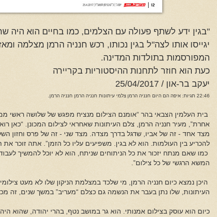
יגייסו אותו לצה"ל בגין נכותו, רכש חנניה הרמן מצלמה ומא
המפורסמות בתולדות המדינה.
כעת הוא חוזר לתחנות ההיסטוריות בקריירה
יעקב בר-און / 25/04/2017
22:46 תגיות: איפה הם היום חנניה הרמן צלמי עיתונות חנניה הרמן חנניה הרמן.
בית העלמין הצבאי בהר “אומנם הצילום מנציח מפגש של שלושה ראשי ממ
אחרת”, מעיר חנניה הרמן, צלם העיתונות שאחראי לצילום המכונן. “כאן רואי
מצד אחד - זה של אביו, שדגל בדרך מצדה. מצד שני - זה של פרס וחזון השל
להכריע בין העולמות. הוא לא בגין. משפיעים עליו כל הזמן”. אתה זוכר את
כמו שאם מנתח יזכור את כל הניתוחים שניתח, הוא לא יוכל להמשיך לעבוד
המשא הרגשי של כל צילום”.
העיתונות, שלו נתן בעבר את הנשמה גם כצלם “מעריב” במשך שנים, זה מכב
כיום הוא עוסק בצילום אמנותי. הוא גר במושב נטף, בהרי יהודה, שהוא היה