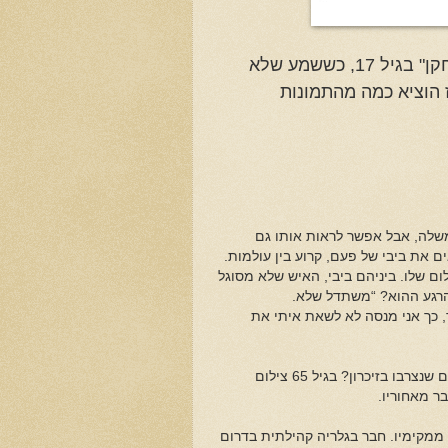
"בגין ידע לשתף פעולה עם הצלמים, כמו בחיים הוא היה שחקן" בגיל 17, כששמע שלא
ז הוציא כמה מהתמונות
שלה, אבל אפשר לראות אותו גם
ם את ביבי של פעם, קרוע בין עולמות.
ום שלו. ביניהם ביבי, האיש שלא מסוגל
 הרגע ההוא? “משתדל שלא.
, כך אני מנסה לא לשאת איתי את
היכן נמצא כיום חנניה הרמן, מי שלכד במצלמת הניקון שלו לא מעט צילומים שנצרבו בזיכרון? בגיל 65 צילום
ר מאחוריו.
 ממקימיו. חבר בגלריה קהילתית בדרום