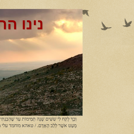
נינו הר
וְכָךְ לָקַח לִי שִׁשִּׁים שָׁנָה תְּמִימוֹת עַד שֶׁהֵבַנְתִּי
מְעַט אשֶׁר לְלֵב הָאָדָם. / טאהא מוחמד עלי 