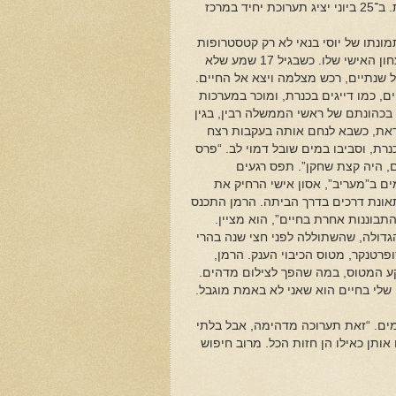
תל אביב. מרבה להציג בתערוכות, בדרך כלל עם רעייתו, תחיה, בתור אוצרת. ב־25 ביוני יציג תערוכת יחיד במרכז
תמונתו של יוסי בנאי לא רק קטסטרופות
הרמן, המכונה נינו, לא נולד עם מצלמה ביד. למעשה, היא מסמלת את הניצחון האישי שלו. כשבגיל 17 שמע שלא
ל שנתיים, רכש מצלמה ויצא אל החיים.
ם, כמו דייגים בכנרת, ומוכר במערכות
בכהונתם של ראשי הממשלה רבין, בגין
סאדאת, כשבא לנחם אותה בעקבות רצח
רת, וסביבו במים שובל דמוי לב. “פרס
ם, היה קצת שחקן”. תפס רגעים
2, לאחר שהיה עורך הצילומים ב”מעריב”, אסון אישי הרחיק את
תאונת דרכים בדרך הביתה. הרמן התכנס
בוננות אחרת בחיים”, הוא מציין.
גדולה, שהשתוללה לפני חצי שנה בהרי
פרטנקר, מטוס הכיבוי הענק. הרמן,
ע המטוס, במה שהפך לצילום מדהים.
 שלי בחיים הוא שאני לא באמת מוגבל.
ם. “זאת תערוכה מדהימה, אבל בלתי
ותן כאילו הן חזות הכל. מרוב חיפוש