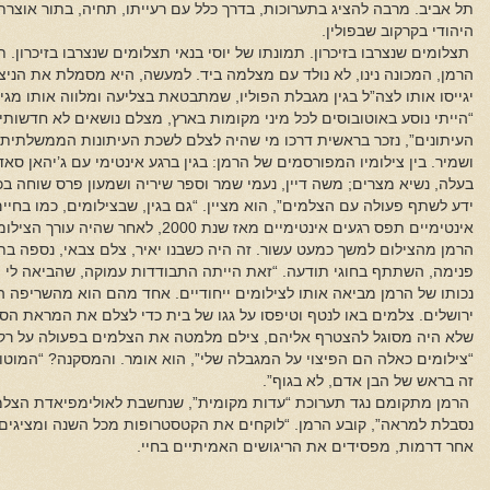
היהודי בקרקוב שבפולין.
תצלומים שנצרבו בזיכרון. תמונתו של יוסי בנאי תצלומים שנצרבו בזיכרון. 
יגייסו אותו לצה”ל בגין מגבלת הפוליו, שמתבטאת בצליעה ומלווה אותו מגי
“הייתי נוסע באוטובוסים לכל מיני מקומות בארץ, מצלם נושאים לא חדשותיי
העיתונים”, נזכר בראשית דרכו מי שהיה לצלם לשכת העיתונות הממשלתית 
ושמיר. בין צילומיו המפורסמים של הרמן: בגין ברגע אינטימי עם ג’יהאן 
בעלה, נשיא מצרים; משה דיין, נעמי שמר וספר שיריה ושמעון פרס שוחה בכנ
ידע לשתף פעולה עם הצלמים”, הוא מציין. “גם בגין, שבצילומים, כמו בחיי
אינטימיים תפס רגעים אינטימיים מאז שנת 000
הרמן מהצילום למשך כמעט עשור. זה היה כשבנו יאיר, צלם צבאי, נספה ב
פנימה, השתתף בחוגי תודעה. “זאת הייתה התבודדות עמוקה, שהביאה לי הת
נכותו של הרמן מביאה אותו לצילומים ייחודיים. אחד מהם הוא מהשריפה ה
ירושלים. צלמים באו לנטף וטיפסו על גגו של בית כדי לצלם את המראת הסו
שלא היה מסוגל להצטרף אליהם, צילם מלמטה את הצלמים בפעולה על רק
“צילומים כאלה הם הפיצוי על המגבלה שלי”, הוא אומר. והמסקנה? “המוטו
זה בראש של הבן אדם, לא בגוף”.
הרמן מתקומם נגד תערוכת “עדות מקומית”, שנחשבת לאולימפיאדת הצלמי
נסבלת למראה”, קובע הרמן. “לוקחים את הקטסטרופות מכל השנה ומציגים א
אחר דרמות, מפסידים את הריגושים האמיתיים בחיי.