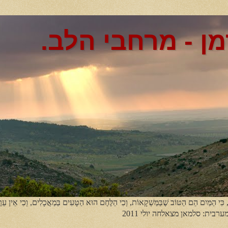
מן - מרחבי הלב.
, כִּי הַמַּיִם הֵם הַטּוֹב שֶׁבַּמַּשְׁקָאוֹת, וְכִי הַלֶּחֶם הוּא הַטָּעִים בַּמַאֲכָלִים, וְכִי אֵין עֵר
מערבית: סלמאן מצאלחה יולי 2011