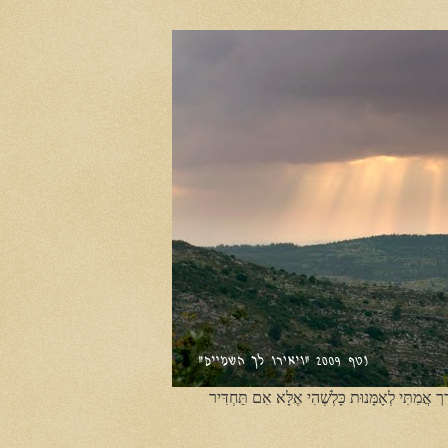
ֶך אֲמִתִּי לְאָמָּנוּת כָּלְשֶׁהִי אֶלָּא אִם תַּחְדִּיר