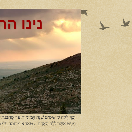
נינו הר
וְכָךְ לָקַח לִי שִׁשִּׁים שָׁנָה תְּמִימוֹת עַד שֶׁהֵבַנְתִּי
מְעַט אשֶׁר לְלֵב הָאָדָם. / טאהא מוחמד עלי 