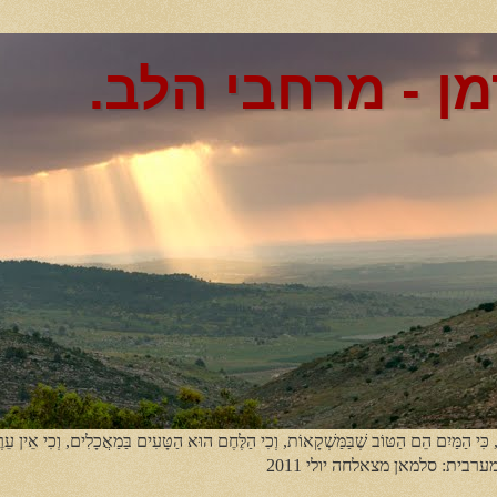
מן - מרחבי הלב.
, כִּי הַמַּיִם הֵם הַטּוֹב שֶׁבַּמַּשְׁקָאוֹת, וְכִי הַלֶּחֶם הוּא הַטָּעִים בַּמַאֲכָלִים, וְכִי אֵין עֵר
מערבית: סלמאן מצאלחה יולי 2011