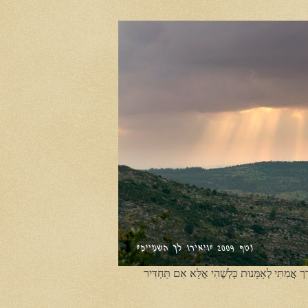
ֶך אֲמִתִּי לְאָמָּנוּת כָּלְשֶׁהִי אֶלָּא אִם תַּחְדִּיר