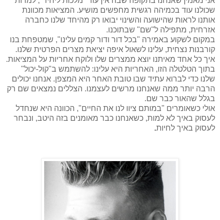
אני מאמין שאנחנו בתקופה שבה אין עוד "מלכות ליחיד", למרות
שכולנו עוד בכמיהה רגשית מחפשים מושיע. המציאות מכוונת
אותנו לראות שהישועה והשינוי יבואו רק מהיחד שלנו כחברה
אזרחית, מתפילה ל"שם" שבתוכנו.
במקום לשקוע באמירה "בכל דור ודור קמים עלינו", שמטפחת בנו
קורבנות נצחית, עלינו לשאול איפה יציאת מצרים הפרטית שלנו.
איך כל אחד מאיתנו יוצא ממצרים שלו ולוקח אחריות על המציאות.
בתוך הטלטלה הזו, האחריות היא עלינו: להשתמש ב"קול-יכול"
שלנו כדי לברוא עתיד שבו טובת האחר היא המצפן. אנחנו יכולים
הרבה יותר ממה שאנחנו מרשים לעצמנו. הצללים נמצאים שם רק
בגלל שהאור כבר שם.
אולי כשאומרים "במותם ציוו לנו את החיים", הכוונה היא שנחדל
לעסוק באיך לא למות, כשאנחנו כבר מאומנים בזה היטב, ונבחר
לעסוק באיך לחיות
.