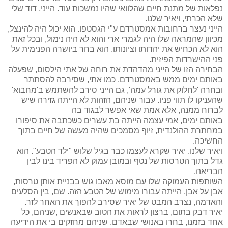
נפלאות של מתנת חיים שהלוואי שהיו נמשכות עוד. הייני, דוד שלי
שלא הכרתי, ויאיר שלנו.
הייני נעצר ברחובות אמסטרדם ע"י הגסטפו. הוא יכול היה להינצל,
מכיוון שהמראה שלו היה לגמרי ארי והוא לא היה נימול, ובכל זאת
הוא לא הכחיש את יהדותו וציונותו. הוא בחר ביושרה הפנימית על
פני ההישרדות הפיזית.
הבחירה הזו של הייני מהדהדת את רוחה של אתי הילסום, שפעלה
באותם ימים ממש באמסטרדם. כמו אתי, שסירבה להסתתר
ובחרה 'לחלוק את גורל עמה', גם הייני סירב להשתמש ב'מחבוא'
שהעניקו לו תווי פניו. עבור שניהם, הזהות לא הייתה גזירה שיש
לברוח ממנה, אלא אמת שאי אפשר לבגוד בה
באותם ימים, אמי עצמה הייתה בת עשרים כשכתבה את סיפורו
במחתרת ההולנדית, זיוף מסמכים שהיה מעשה של חיים בתוך
החשיכה.
ויאיר שלנו. יאיר שקרא לעצמו כבר בגיל שלוש "ילד הטבע". הוא
גדל בתוך הטרסות של נטף ובמובן עמוק לא הפריד בינו לבין
הבריאה.
השותפות העמוקה שלו עם מוסא מאבו גוש בבניית אותן טרסות,
אבן על אבן, הייתה עבורו מימוש של הטבע הזה. שם, בין הסלעים
והאדמה, נצרב המבט של יאיר שסירב להפוך את האחר לזר.
יאיר דבק בתום, ברצון לראות את הטוב שבאנשים ,שניהם, כל
אחד בזמנו, בחרו באנושי שבאדם. שניהם מחזקים בי את הידיעה