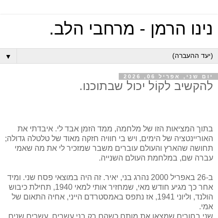
נינו הרמן - מרחבי הלב.
▼
יום שני, אפריל 06, 2026
להקשיב לקוֹל יכול שבתוכנו.
בתוך המציאות הזו של מלחמה, ממד הזמן אבד לי. איבדתי את
האוריינטציה של הימים, ויש בי חוויה חזקה מאוד של טלטלה גדולה;
תחושה שהארץ והעולם עוברים משבר שמזכיר לי את מה שאמי
עברה שם, במלחמת העולם השנייה.
ב-26 באפריל 2000 נהרג בני, יאיר. זה היה במוצאי פסח שני. ומיד
אחר כך מגיע חודש מאי, שמחזיר אותי למאי 1940, תחילת כיבוש
הולנד, וליוני 1941, אז נתפס באמסטרדם הייני, אחיה התאום של
אמי.
שני בחורים שמצאו את מותם כשהם רק בני עשרים. עשרים שנים