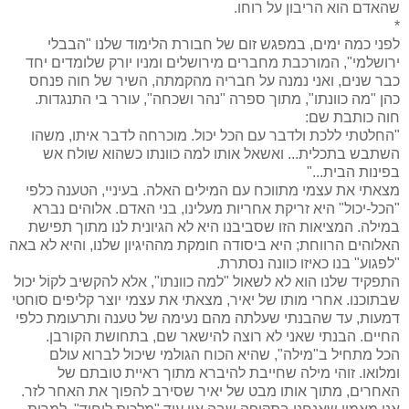
שהאדם הוא הריבון על רוחו.
*
לפני כמה ימים, במפגש זום של חבורת הלימוד שלנו "הבבלי
ירושלמי", המורכבת מחברים מירושלים ומניו יורק שלומדים יחד
כבר שנים, ואני נמנה על חבריה מהקמתה, השיר של חוה פנחס
כהן "מה כוונתו", מתוך ספרה "נהר ושכחה", עורר בי התנגדות.
חוה כותבת שם:
"החלטתי ללכת ולדבר עם הכל יכול. מוכרחה לדבר איתו, משהו
השתבש בתכלית... ואשאל אותו למה כוונתו כשהוא שולח אש
בפינות הבית..."
מצאתי את עצמי מתווכח עם המילים האלה. בעיניי, הטענה כלפי
"הכל-יכול" היא זריקת אחריות מעלינו, בני האדם. אלוהים נברא
במילה. המציאות הזו שסביבנו היא לא הגיונית לנו מתוך תפישת
האלוהים הרווחת; היא ביסודה חומקת מההיגיון שלנו, והיא לא באה
"לפגוע" בנו כאיזו כוונה נסתרת.
התפקיד שלנו הוא לא לשאול "למה כוונתו", אלא להקשיב לקוֹל יכול
שבתוכנו. אחרי מותו של יאיר, מצאתי את עצמי יוצר קליפים סוחטי
דמעות, עד שהבנתי שעלתה מהם נעימה של טענה ותרעומת כלפי
החיים. הבנתי שאני לא רוצה להישאר שם, בתחושת הקורבן.
הכל מתחיל ב"מילה", שהיא הכוח הגולמי שיכול לברוא עולם
ומלואו. זוהי מילה שחייבת להיברא מתוך ראיית טובתם של
האחרים, מתוך אותו מבט של יאיר שסירב להפוך את האחר לזר.