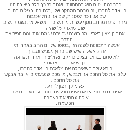
כבר כמה שנים הוא בהתהוות , ואתם כל כך חלק ביצירה הזו.
בין אדם לחברו , זה מרחב המחקר שלי ,בכתיבה, בצילום בחיים .
שם אני זוכה לפסגות, שם אני נוחל אכזבות.
מחר יפתח מרחב נוסף עשרת מי תשובה , אשאל את נשמתי ,שוב
ושוב שאלות על שהיה ,
אתבונן מאין באתי , מה בשנה שהייתה שימח אותי ומה הפיל את
התדר ,
אעשה התכוונות לשנה הזו ,בסופו של יום הרוב באחריותי ,
זו רק אשליה שיש שם בחוץ מעניש ומברך ,
לא סתם נבראנו בצלם כדי לברוא וליצור , אחריות גדולה .
וכן יש אלוהים באמונתי.
בורא עולם השאיר לנו את מלאכת בין אדם לחברו ,
על כן את סליחתכם אני מבקש , מי מכם שפגעתי בו או בה אבקש
את סליחתכם ,
לא מתוך רצון להרע .
אפנה גם לתוכי ואראה איפה הפקעתי כוח מול האלוהים שבי ,
איפה זנחתי את האהבה .
חג שמח .