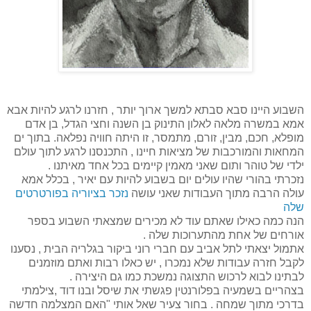
השבוע היינו סבא סבתא למשך ארוך יותר , חזרנו לרגע להיות אבא
אמא במשרה מלאה לאלון התינוק בן השנה וחצי הגדל, בן אדם
מופלא, חכם, מבין, זורם, מתמסר, זו היתה חוויה נפלאה. בתוך ים
המחאות והמורכבות של מציאות חיינו , התכנסנו לרגע לתוך עולם
ילדי של טוהר ותום שאני מאמין קיימים בכל אחד מאיתנו .
נזכרתי בהורי שהיו עולים יום בשבוע להיות עם יאיר , בכלל אמא
עולה הרבה מתוך העבודות שאני עושה
נזכר בציוריה בפורטרטים
שלה
הנה כמה כאילו שאתם עוד לא מכירים שמצאתי השבוע בספר
אורחים של אחת מהתערוכות שלה .
אתמול יצאתי לתל אביב עם חברי רוני ביקור בגלריה הבית , נסענו
לקבל חזרה עבודות שלא נמכרו , יש כאלו רבות ואתם מוזמנים
לבתינו לבוא לרכוש התצוגה נמשכת כמו גם היצירה .
בצהריים בשמעיה בפלורנטין פגשתי את שיסל ובנו דוד ,צילמתי
בדרכי מתוך שמחה . בחור צעיר שאל אותי "האם המצלמה חדשה