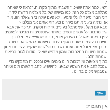
".
"לא , למה אתה שואל, " השבתי מתוך סקרנות. "נראה לי שאתה
מתלהב מצלם כל הזמן כמו מישהו שקיבל מצלמה חדשה ליד ".
רוני חברי סיפר לו עלי ומסעי . לא פעם עולה בי השאלה הזו, איך
אני נראה בעיני אותם צעירים וצעירות אותם אני מצלם ?
סבא עם מקל , שמסתכל בעיניים גדולות וסקרניות.זוכר את אבא
שלי מתבונן על אנשים ונשים באותה אינטנסיביות מביכה לפעמים .
ענין הגיל והמוגבלות מעסיק אותי , הרוח שמוציאה אותי לדרך
נושבת בעוצמות שונות מגוף העבודה שאמור לממש את רצונה .
מברך עצמי וכל אחת ואחד מכם בסופ"ש זה שנקיים עשייתנו מתוך
שמחה חיוניות התלהבות ואמון מרגיש שאילו יסודות לכוח בריאות
ושמחת הלב .
בתוך מציאות ומורכבות חיינו בימים אילו ובכלל זה מתבקש כדי
שנוכל להביא את השפע שבאנו ולהשפיע ולחבור לאותו תום וטוהר
שמבקש מקום בחיינו .
שתף
אין תגובות: