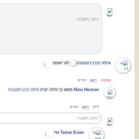
כתוב תשובה...
אילה יבנין רוטנברג
לא ייאומן!
1
אהבה
·
השב
·
יומיים
Nino Herman
ממש כך אילה יקרה
אילה יבנין רוטנברג
לייק
·
השב
·
יומיים
כתוב תשובה...
Tamar Eisen
אויי
1