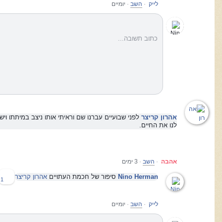
לייק
·
השב
·
יומיים
כתוב תשובה...
אהרון קריצר
לפני שבועיים עברנו שם וראיתי אותו ניצב במיתתו וישר
לנו את החיים.
אהבה
·
השב
·
3 ימים
Nino Herman
סיפור של חכמת העתויים
אהרון קריצר
1
לייק
·
השב
·
יומיים