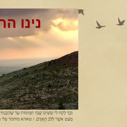
נינו הר
וְכָךְ לָקַח לִי שִׁשִּׁים שָׁנָה תְּמִימוֹת עַד שֶׁהֵבַנְתִּי
מְעַט אשֶׁר לְלֵב הָאָדָם. / טאהא מוחמד עלי 