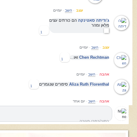
עצב
·
השב
·
יומיים
ג'ודיתה סאטינקה
הם כורתים עצים
מלאן ומהר
1
עצב
·
השב
·
יומיים
Chen Rechtman
ואו...
1
אהבה
·
השב
·
יומיים
Aliza Ruth Florenthal
סיפורים שנגמרים
1
אהבה
·
השב
·
יום אחד
כתוב/כתבי תגובה...