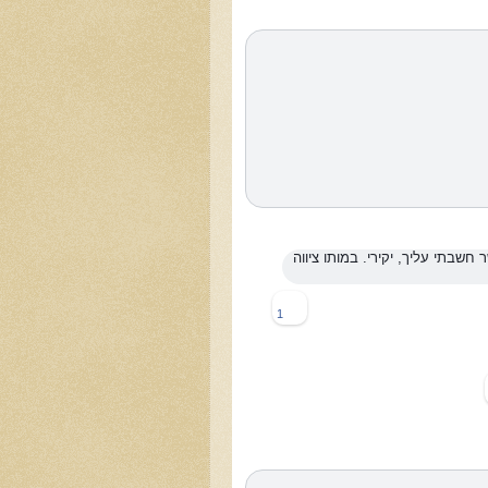
 חשבתי עליך, יקירי. במותו ציווה
1