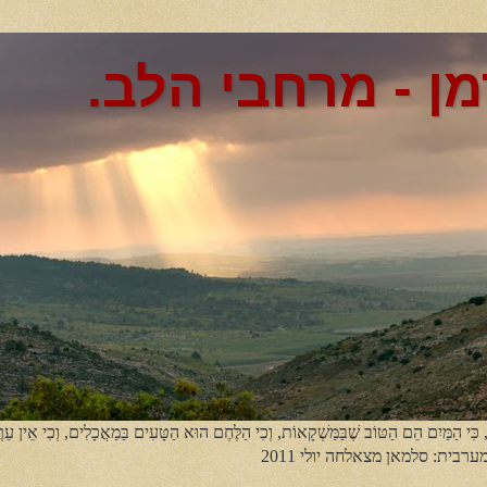
מן - מרחבי הלב.
, כִּי הַמַּיִם הֵם הַטּוֹב שֶׁבַּמַּשְׁקָאוֹת, וְכִי הַלֶּחֶם הוּא הַטָּעִים בַּמַאֲכָלִים, וְכִי אֵין עֵר
מערבית: סלמאן מצאלחה יולי 2011