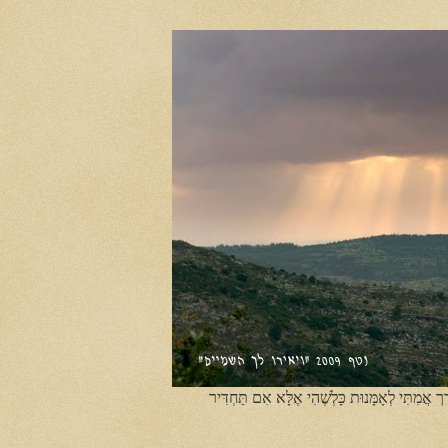
ֶך אֲמִתִּי לְאָמָּנוּת כָּלְשֶׁהִי אֶלָּא אִם תַּחְדִּיר