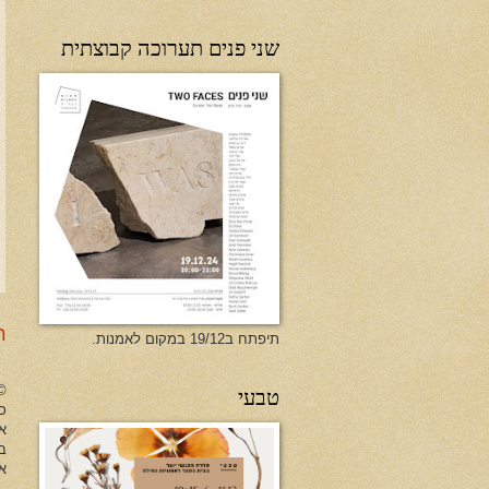
שני פנים תערוכה קבוצתית
ר
תיפתח ב19/12 במקום לאמנות.
טבעי
no Herman All Rights Reserved
כל
א
ב
או