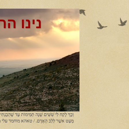
נינו הר
וְכָךְ לָקַח לִי שִׁשִּׁים שָׁנָה תְּמִימוֹת עַד שֶׁהֵבַנְתִּי
מְעַט אשֶׁר לְלֵב הָאָדָם. / טאהא מוחמד עלי 