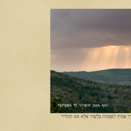
ֶך אֲמִתִּי לְאָמָּנוּת כָּלְשֶׁהִי אֶלָּא אִם תַּחְדִּיר