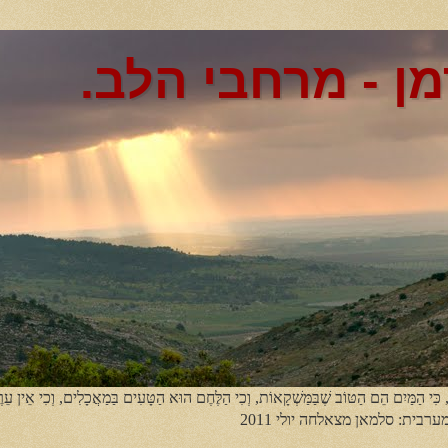
מן - מרחבי הלב.
, כִּי הַמַּיִם הֵם הַטּוֹב שֶׁבַּמַּשְׁקָאוֹת, וְכִי הַלֶּחֶם הוּא הַטָּעִים בַּמַאֲכָלִים, וְכִי אֵין עֵר
מערבית: סלמאן מצאלחה יולי 2011