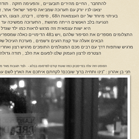
להתחבר , החיים מהירים תובעניים , והפעימה חזקה . תוד
יצאנו לניו יורק עם תערוכה שמביאה סיפור ישראלי אחר, 
בעיתוי מיוחד של יום העצמאות ה68 , סיפרנו , דיברנו, הצגנו ,הרצנו , וחווינו שיכולנו להישאר עוד
הנגיעה בלב האנשים הייתה מרגשת , התערוכה ממשיכה עד א
היא ישות עצמאית וזה מרגש לראות כמו ילד שגדל 
התצלומים מספרים את הסיפור שלהם ,ויש ב8
הבאים אעלה עוד קצת רגעים ורשמים , מערכת העיכול של
מרגיש שותפות דרך עם רבים מכם המצולמים התומכים מרגיש רצון ואחריות
הצטרפו לרצון העמוק שלנו לפעום את הלב , תודה גדולה
הפוסט הזה עלה בפייסבוק כמה שעות קודם לפרסומו בבלוג - -לצד תגובות מאד 
חני בן אהרון : "נינו ותחיה ברוך שובכם! לקחתם איתכם את הארץ לשם ע