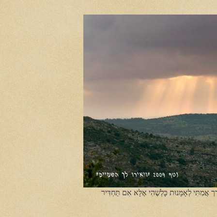
ֶך אֲמִתִּי לְאָמָּנוּת כָּלְשֶׁהִי אֶלָּא אִם תַּחְדִּיר