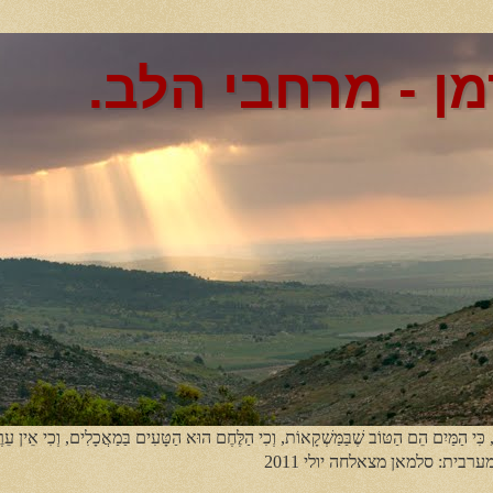
מן - מרחבי הלב.
, כִּי הַמַּיִם הֵם הַטּוֹב שֶׁבַּמַּשְׁקָאוֹת, וְכִי הַלֶּחֶם הוּא הַטָּעִים בַּמַאֲכָלִים, וְכִי אֵין עֵר
מערבית: סלמאן מצאלחה יולי 2011