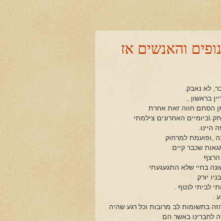
פים והאנשים אז
בר, לא נאבק.
ין בראשון ,
 מן הסתם חווה זאת אחרת
חק \ביומיים האחרונים צילמתי
 היינו.
בה ,ופועמת למרחוק
גאות שכבר קיים
 הרצף
ונה בחיי שלא התגעגעתי
יו יורק
י לביתי לנטף .
 .
הזה בתשומות לב מרובות וכל רגע שהיה
דה לחברינו באשר הם