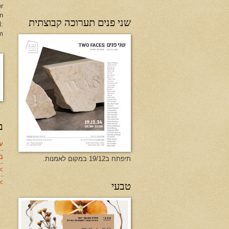
er
en
שני פנים תערוכה קבוצתית
l:
m
ב
עד
ב
תיפתח ב19/12 במקום לאמנות.
>
>>
טבעי