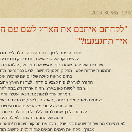
ם שני, מאי 30, 2016
"לקחתם איתכם את הארץ לשם עם הנו
איך תתגעגעו?"
חזרנו הביתה לנטף - נחיתה רכה , הג'ט לייק מד
עכשיו בוקר של שני אצלנו , ובניו יורק חברינו עדי
שחוצים אוקיינוס משהו בגוף מרגיש את המרחק , קולומבוס
התמונות יורדות עכשיו מהכונן הקטן למחשב , לרגע כבר נראה מרו
בתים מראות כאלה של יום יום שיזכירו איפה
החזרה לארץ לנופיה לצבעים חדה , לצד זה הארץ אהו
ויש מה לעשות כאן בארץ שיהיה אחרת ויש במה להת
המרחק עוזר לראות את הכאן ועכשיו ואת
שמחים מאד לחזור הביתה , לאנשים , לארץ, זו הפעם הראש
חוויה חדשה עבורי משהו שלם התרחש שם בנ
לצד זה כל כך שמח לחזור לילדי לנכדתי לחברי חברות
זו סוג של התבגרות עבורי לא להתגעגע
לא דמיינתי מה שהתרחש שם בניו יורק , הכנו את הביקור העבודה /הנאה 
מבורך , ניקח את הימים הבאים לנחות לנוח, להשיב תו