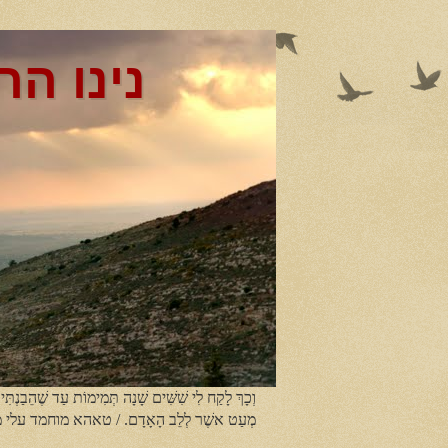
נינו הר
וְכָךְ לָקַח לִי שִׁשִּׁים שָׁנָה תְּמִימוֹת עַד שֶׁהֵבַנְתִּי
מְעַט אשֶׁר לְלֵב הָאָדָם. / טאהא מוחמד עלי 