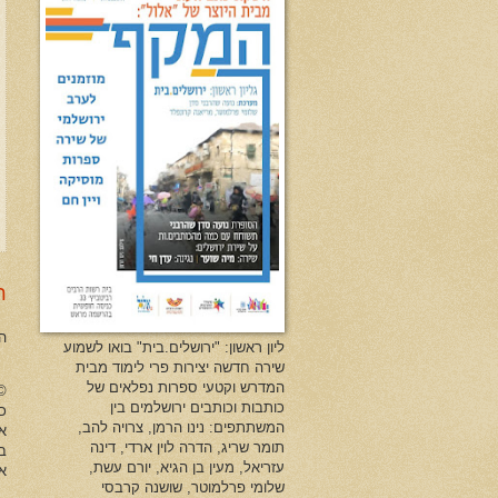
ר
ה
ליון ראשון: "ירושלים.בית" בואו לשמוע
שירה חדשה יצירות פרי לימוד מבית
המדרש וקטעי ספרות נפלאים של
no Herman All Rights Reserved
כותבות וכותבים ירושלמים בין
כל
המשתתפים: נינו הרמן, צרויה להב,
א
תומר שריג, הדרה לוין ארדי, דינה
ב
עזריאל, מעין בן הגיא, יורם עשת,
או
שלומי פרלמוטר, שושנה קרבסי