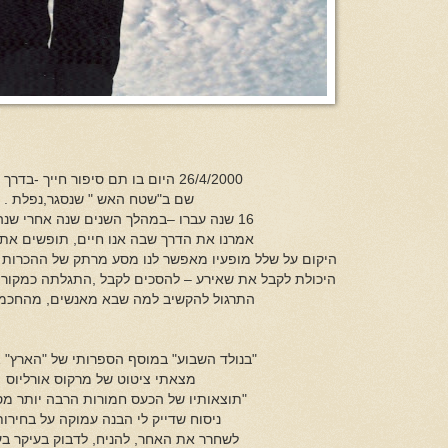
26/4/2000 היום בו תם סיפור חייך -בדרך הביתה.
שם ב"שטח האש " שנסגר,נפלת .
16 שנה עברו –במהלך השנים שנה אחרי שנה, נפגשנו
אמרנו את הדרך שבה אנו חיים, תופשים את
היקום על שלל מופעיו מאפשר לנו מסע מרתק של ההכרות
היכולת לקבל את שאירע – להסכים לקבל ,התגלתה כמקור ב
התרגול להקשיב למה שבא מאנשים, מהחכמה
"בנולד השבוע" במוסף הספרותי של "הארץ" 26/4/121
מצאתי ציטוט של מרקוס אורליוס
"תוצאותיו של הכעס חמורות הרבה יותר מסי
ניסוח שדייק לי הבנה עמוקה על בחירותי
לשחרר את האחר, להניח, לדבוק בעיקר בע