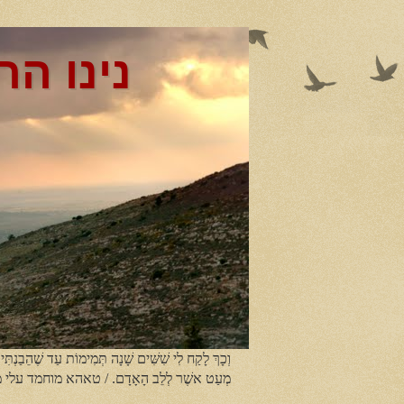
נינו הר
וְכָךְ לָקַח לִי שִׁשִּׁים שָׁנָה תְּמִימוֹת עַד שֶׁהֵבַנְתִּי
מְעַט אשֶׁר לְלֵב הָאָדָם. / טאהא מוחמד עלי 