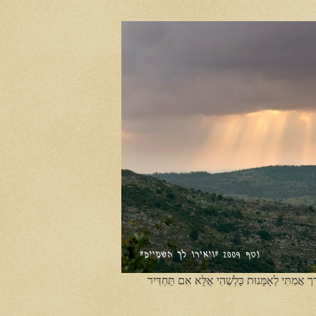
ֶך אֲמִתִּי לְאָמָּנוּת כָּלְשֶׁהִי אֶלָּא אִם תַּחְדִּיר