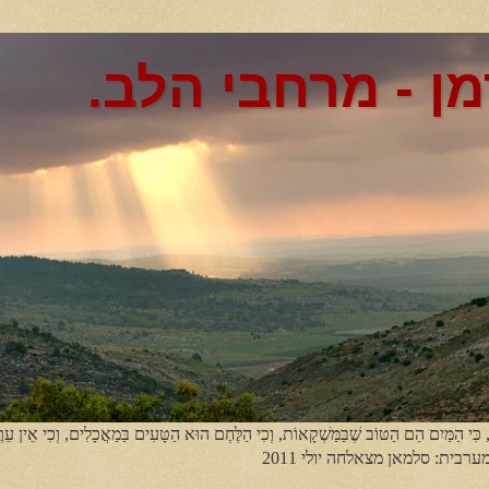
מן - מרחבי הלב.
, כִּי הַמַּיִם הֵם הַטּוֹב שֶׁבַּמַּשְׁקָאוֹת, וְכִי הַלֶּחֶם הוּא הַטָּעִים בַּמַאֲכָלִים, וְכִי אֵין עֵר
מערבית: סלמאן מצאלחה יולי 2011