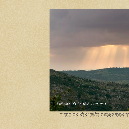
ֶך אֲמִתִּי לְאָמָּנוּת כָּלְשֶׁהִי אֶלָּא אִם תַּחְדִּיר