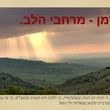
מן - מרחבי הלב.
, כִּי הַמַּיִם הֵם הַטּוֹב שֶׁבַּמַּשְׁקָאוֹת, וְכִי הַלֶּחֶם הוּא הַטָּעִים בַּמַאֲכָלִים, וְכִי אֵין עֵר
מערבית: סלמאן מצאלחה יולי 2011