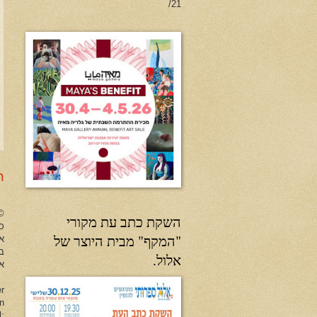
21/
ר
no Herman All Rights Reserved
השקת כתב עת מקורי
כל
"המקף" מבית היוצר של
א
ב
אלול.
או
er
en
l: