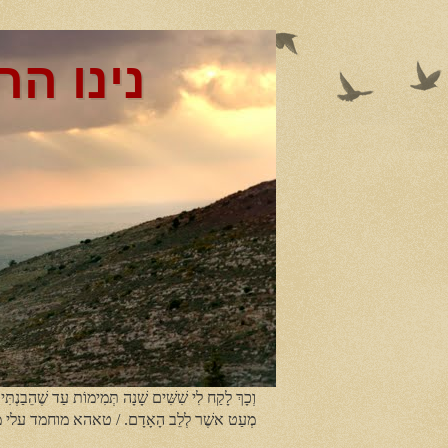
נינו הר
וְכָךְ לָקַח לִי שִׁשִּׁים שָׁנָה תְּמִימוֹת עַד שֶׁהֵבַנְתִּי
מְעַט אשֶׁר לְלֵב הָאָדָם. / טאהא מוחמד עלי 