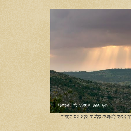
ֶך אֲמִתִּי לְאָמָּנוּת כָּלְשֶׁהִי אֶלָּא אִם תַּחְדִּיר