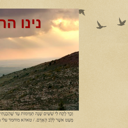
נינו הר
וְכָךְ לָקַח לִי שִׁשִּׁים שָׁנָה תְּמִימוֹת עַד שֶׁהֵבַנְתִּי
מְעַט אשֶׁר לְלֵב הָאָדָם. / טאהא מוחמד עלי 