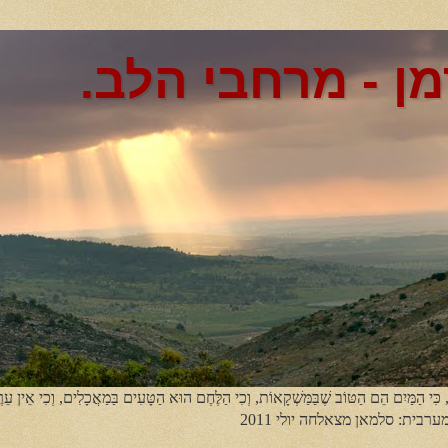
מן - מרחבי הלב.
, כִּי הַמַּיִם הֵם הַטּוֹב שֶׁבַּמַּשְׁקָאוֹת, וְכִי הַלֶּחֶם הוּא הַטָּעִים בַּמַאֲכָלִים, וְכִי אֵין עֵר
מערבית: סלמאן מצאלחה יולי 2011