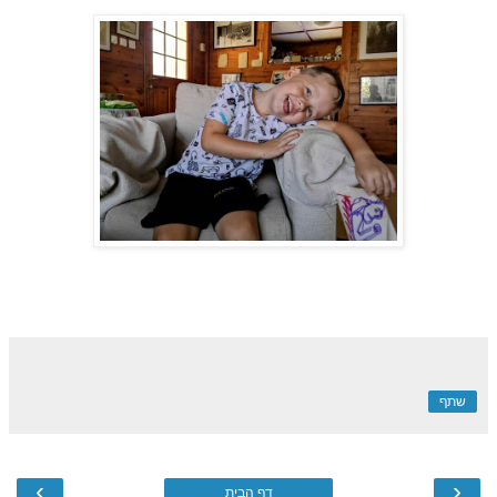
שתף
›
‹
דף הבית