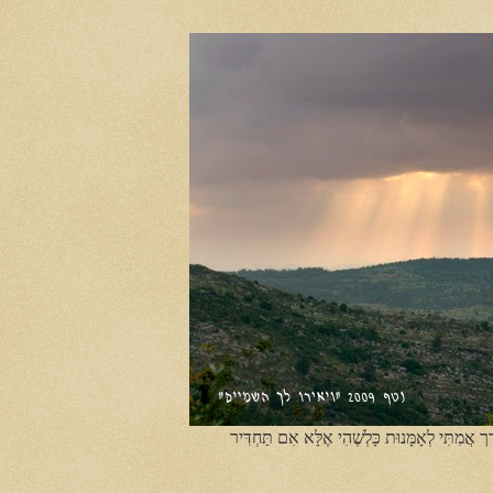
ֶך אֲמִתִּי לְאָמָּנוּת כָּלְשֶׁהִי אֶלָּא אִם תַּחְדִּיר