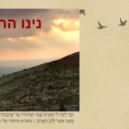
נינו הר
וְכָךְ לָקַח לִי שִׁשִּׁים שָׁנָה תְּמִימוֹת עַד שֶׁהֵבַנְתִּי
מְעַט אשֶׁר לְלֵב הָאָדָם. / טאהא מוחמד עלי 