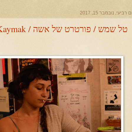
ם רביעי, נובמבר 15, 2017
טל שמש / פורטרט של אשה /‏‏‎Caffe Kaymak ‎‏‏.