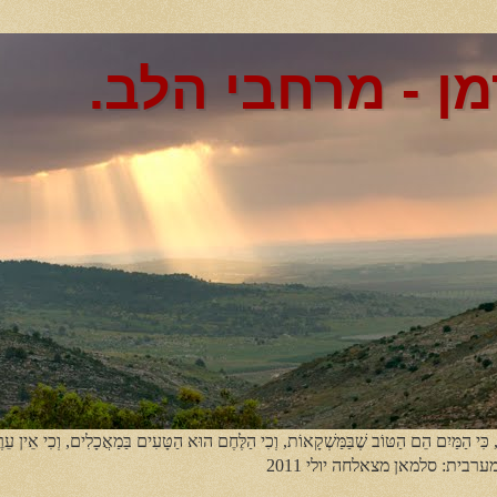
מן - מרחבי הלב.
, כִּי הַמַּיִם הֵם הַטּוֹב שֶׁבַּמַּשְׁקָאוֹת, וְכִי הַלֶּחֶם הוּא הַטָּעִים בַּמַאֲכָלִים, וְכִי אֵין עֵר
מערבית: סלמאן מצאלחה יולי 2011