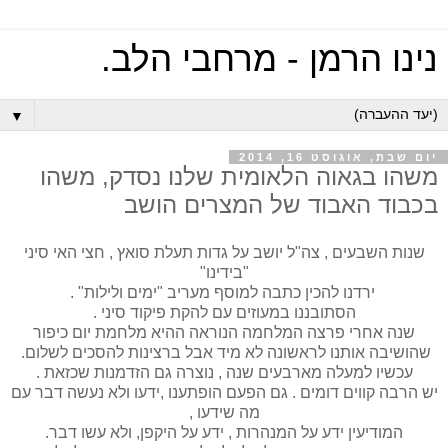
נינו הרמן - מרחבי הלב.
▼
יום שבת, אוגוסט 16, 2014
משהו בגאוה הלאומית שלנו נסדק, משהו
בכבוד האבוד של המצרים הושב
שנות השבעים , צה"ל יושב על גדות תעלת סואץ , חצי האי סיני
"בידינו"
ירדנו להכין כתבה למוסף מעריב "ימים ולילות" .
הסתובננו במעוזים עם להקת פיקוד סיני .
שנה אחרי פרצה המלחמה הנוראה ההיא מלחמת יום כיפור
שהושיבה אותנו לראשונה לא מיד אבל ברצינות להסכים לשלום.
עכשיו למעלה מארבעים שנה , נוצרה גם הזדמנות שכזאת .
יש הרבה קווים דומים . גם הפעם הופתענו ,ידעו ולא נעשה דבר עם
מה שידעו ,
המודיעין ידע על המנהרות , ידע על היקפן, ולא עשו דבר.