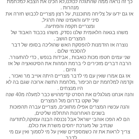
כך זה נראה ממה שהתגלה לכולנו,לא הכינו את הצבא למלחמת
מנהרות .
אז גם ידעו על צליחה מתוכננת, על רצון מצריים לכבוש חזרה את
סיני ידעו והאמינו שזה תרגיל,
ומצריים תקפה והפתיעה.
משהו בגאוה הלאומית שלנו נסדק, משהו בכבוד האבוד של
המצרים הושב .
נוצרה אז הזדמנות להפסקת האש שהוליכה בסופו של דבר
להסכמי שלום .
שני עמים חטפו מכות כואבות , אבידות בנפש , כדי להתעורר.
הרבה דברים מזכירים לי ברמת המהות את הסיטואציה של אז
והיום .
אז גם אמרו שאין עם מי לדבר מצריים היתה אוייב מר ואכזר ,
וקדמה למלחמת יום הכיפור ,מלחמת התשה ארוכה שגם בה לא
היו מנצחים .
והנה אנחנו מגלגלים את הסרט קדימהויש כבר למעלה מ40 שנה
של שקט בדרום מול המצרים
והנה עכשיו המצרים אפילו מתווכים, מצריים עברה תהפוכות
בשנים האחרונות התחלפו שליטים,
הם לא הפכו אוהבי ישראל אבל נכנסה הבנה עמוקה,לתודעה
שנתיב של מערכת יחסים משרת את כולם.
צריך לראות את זה כשמספרים שאין על מי לסמוך ואין עם מי
לדבר .