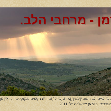
מן - מרחבי הלב.
, כִּי הַמַּיִם הֵם הַטּוֹב שֶׁבַּמַּשְׁקָאוֹת, וְכִי הַלֶּחֶם הוּא הַטָּעִים בַּמַאֲכָלִים, וְכִי אֵין עֵר
מערבית: סלמאן מצאלחה יולי 2011