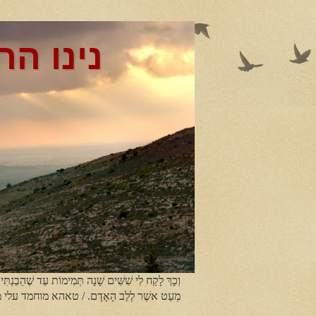
נינו הר
וְכָךְ לָקַח לִי שִׁשִּׁים שָׁנָה תְּמִימוֹת עַד שֶׁהֵבַנְתִּי
מְעַט אשֶׁר לְלֵב הָאָדָם. / טאהא מוחמד עלי 