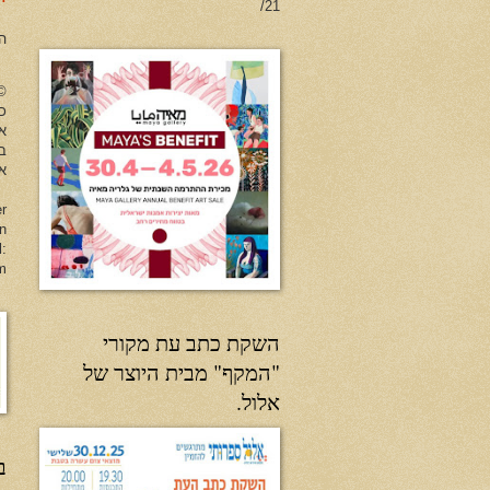
21/
ה
no Herman All Rights Reserved
כל
א
ב
או
er
en
l:
m
השקת כתב עת מקורי
"המקף" מבית היוצר של
אלול.
ב