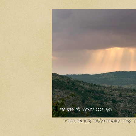
ֶך אֲמִתִּי לְאָמָּנוּת כָּלְשֶׁהִי אֶלָּא אִם תַּחְדִּיר