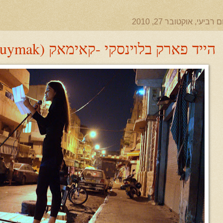
ם רביעי, אוקטובר 27, 2010
הייד פארק בלוינסקי -קאימאק (Kuymak)