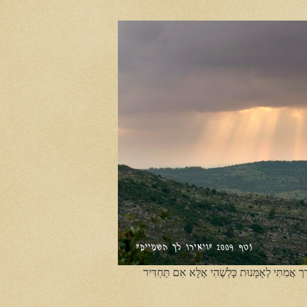
ֶך אֲמִתִּי לְאָמָּנוּת כָּלְשֶׁהִי אֶלָּא אִם תַּחְדִּיר