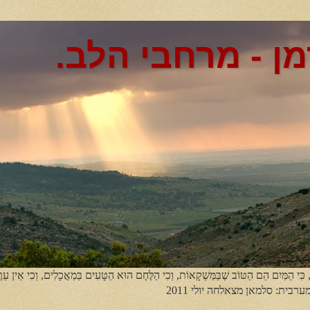
מן - מרחבי הלב.
, כִּי הַמַּיִם הֵם הַטּוֹב שֶׁבַּמַּשְׁקָאוֹת, וְכִי הַלֶּחֶם הוּא הַטָּעִים בַּמַאֲכָלִים, וְכִי אֵין עֵר
מערבית: סלמאן מצאלחה יולי 2011