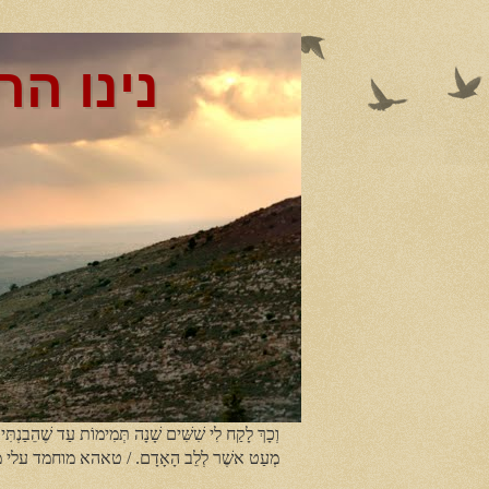
נינו הר
וְכָךְ לָקַח לִי שִׁשִּׁים שָׁנָה תְּמִימוֹת עַד שֶׁהֵבַנְתִּי
מְעַט אשֶׁר לְלֵב הָאָדָם. / טאהא מוחמד עלי 