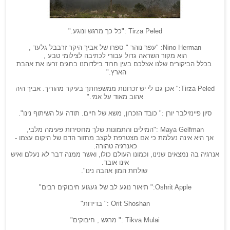
Tirza Peled
:"
כל כך מרגש ונוגע."
Nino Herman
: "עפר נוהר " ספרו של אביך היקר זרבבל גלעד ,
הוא מקור השראה גדול עבורי לכתיבה לצילומי טבע ,
בכלל הביקורים שלנו אצלכם בעין חרוד בילדותנו בחגים זרעו את אהבת
הארץ."
Tirza Peled
:" אכן גם לי יש זכרונות ממשפחתך בעיקר מהוריך. אביך היה
אהוב מאוד על אמי.
"
סיון פיינזילבר יורן :" כובד הזכרון, משא של חיים. תודה על השיתוף נינו".
Maya Gelfman
:"המילים והתמונות שלך מחסירות פעימה מלבי,
אך היא אינה נעלמת כי אם מצטרפת לקצב מחזור הדם של היקום עצמו -
כאנרגיה טהורה.
אנרגיה בה נמצאים שנינו, וכמונו העולם כולו, ואשר ממנה דבר לא נעלם ואיש
אינו אובד.
שולחת המון אהבה נינו".
Oshrit Apple
:" תיאור נוגע לב של געגוע חיבוקים רבים
"
Orit Shoshan
:" בדידות
"
Tikva Mulai
:" מרגש , חיבוקים
"