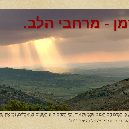
מן - מרחבי הלב.
, כִּי הַמַּיִם הֵם הַטּוֹב שֶׁבַּמַּשְׁקָאוֹת, וְכִי הַלֶּחֶם הוּא הַטָּעִים בַּמַאֲכָלִים, וְכִי אֵין עֵר
מערבית: סלמאן מצאלחה יולי 2011