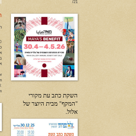
21/
ר
ה
no Herman All Rights Reserved
כל
א
ב
או
er
en
l:
m
השקת כתב עת מקורי
"המקף" מבית היוצר של
אלול.