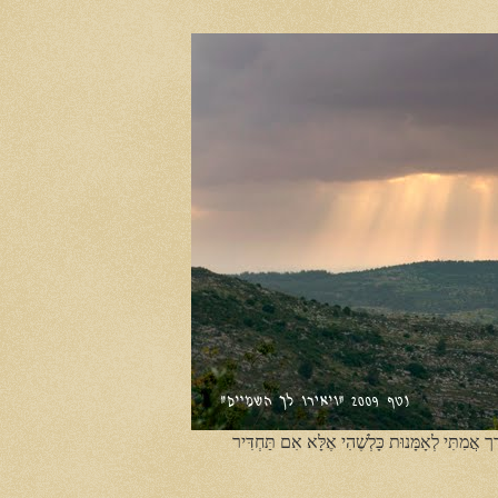
ֶך אֲמִתִּי לְאָמָּנוּת כָּלְשֶׁהִי אֶלָּא אִם תַּחְדִּיר