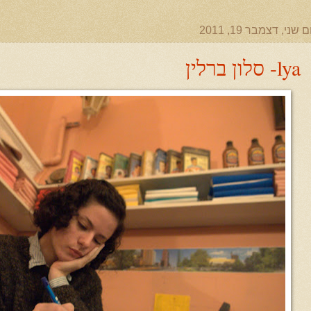
ם שני, דצמבר 19, 2011
lya- סלון ברלין