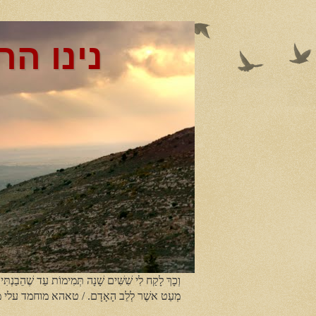
נינו הר
וְכָךְ לָקַח לִי שִׁשִּׁים שָׁנָה תְּמִימוֹת עַד שֶׁהֵבַנְתִּי
מְעַט אשֶׁר לְלֵב הָאָדָם. / טאהא מוחמד עלי 