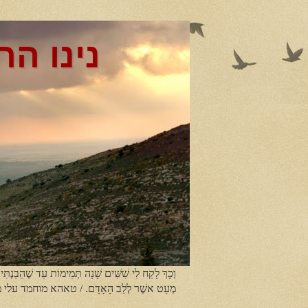
נינו הר
וְכָךְ לָקַח לִי שִׁשִּׁים שָׁנָה תְּמִימוֹת עַד שֶׁהֵבַנְתִּי
מְעַט אשֶׁר לְלֵב הָאָדָם. / טאהא מוחמד עלי 