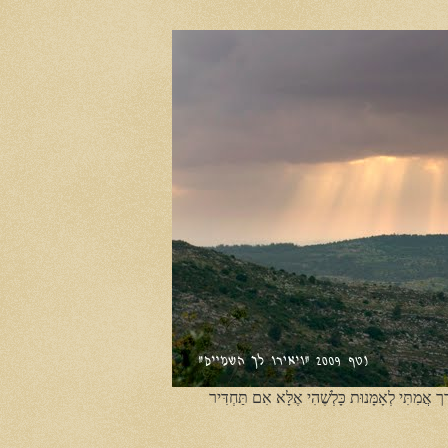
ֶך אֲמִתִּי לְאָמָּנוּת כָּלְשֶׁהִי אֶלָּא אִם תַּחְדִּיר