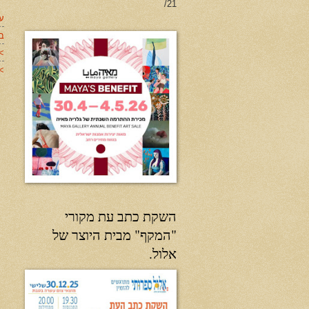
21/
עד
ב
>
>>
השקת כתב עת מקורי
"המקף" מבית היוצר של
אלול.