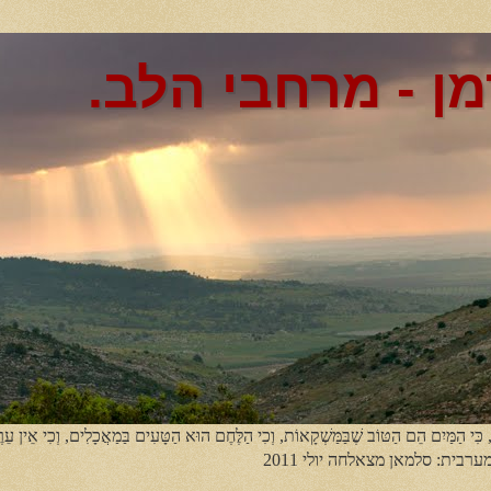
מן - מרחבי הלב.
, כִּי הַמַּיִם הֵם הַטּוֹב שֶׁבַּמַּשְׁקָאוֹת, וְכִי הַלֶּחֶם הוּא הַטָּעִים בַּמַאֲכָלִים, וְכִי אֵין עֵר
מערבית: סלמאן מצאלחה יולי 2011