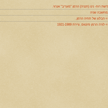
שת רוח- נינו (חנניה) הרמן "מעריב" אנרגי.
מחשבה שניה
> הבלוג של תחיה הרמן,
 לורה הרמן פינטוס, ציירת 1921-1989