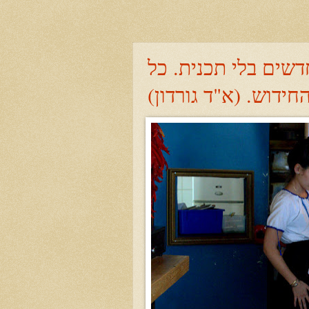
שים בלי תכנית. כל
דוש. (א"ד גורדון)