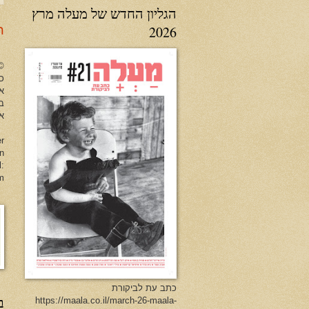
הגליון החדש של מעלה מרץ
2026
ר
no Herman All Rights Reserved
כל
א
ב
או
er
en
l:
m
כתב עת לביקורת
ב
https://maala.co.il/march-26-maala-