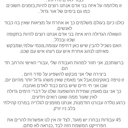
זו מלחמה על איזה בני אדם אנחנו רוצים להיות,בזמנים חשוכים
כמו גם בימים של אור גדול .
כולנו כיום בעולם משלמים כך או אחרת על מציאות שאין בה כבוד
לאנשים.
השאלה הגדולה היא איזה בני אדם אנחנו רוצים להיות בתקופה
שכזו ובכלל.
האם נשכיל להבין שיש כאן דחיפה עצומה,צונמי עולמי,שמבקש
מאיתנו לנהוג אחרת איש עם רעהו איש עם שכנו.
ברשותכם, אני חוזר למהות העבודה שלי ,עבורי האישי והרחב חד
הם.
ביצירה שלי אני מבקש להשפיע על סדר היום .
זו טיפה באוקינוס,אבל אני מאמין שאין משהו גדול יותר מהיום יום,
שבו אני חי חיים שיש בהם כבוד לאדם ואהבה.
כך אני גם מאמין שמידת ההשפעה שלנו על דברי הימים גדולה
לאין שעור ממה שאנו רואים ויודעים.
כרגע נולדה עבורנו הזדמנות, אנחנו מוזמנים לגלריה במרכז קהילתי
בלב ניו יורק.
45 עבודות נבחרו יש מועד, לצד זה אין לנו אפשרות להרים את
הפרוייקט המשמח הזה לבד ,כנראה לא סתם.