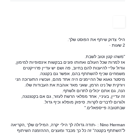
‏הילי צדוק‏ שיתף את ה‏פוסט‏ שלך.
2 שעות ·
"משהו קטן וטוב לשבת.
אז למרות שכל העולם ואחותו פונים בבקשות אינסופיות למימון,
וגדול עליי להיענות להם בחיוב, פה ושם יש עדיין פרוייקטים
משמחים שכיף להשתתף בהם, אפשר גם בקטנה.
מיסטר גאגא של ההיימנים היה אחד מהם, ועכשיו התערוכה הני
ויורקית של נינו הרמן, שאני מאד אוהבת את העבודות שלו.
הנה, גם אתם יכולים לתרום ולשתף.
זה עדיין, בעיניי, אחד מפלאי הרשת לעזור, גם אם בקטנטנה,
ולגרום לדברים לקרות. סיפוק מופלא וכיף גדול.
שבתטובה פייספאלים."
Nino Herman : -תודה גדולה לך הילי יקרה, המילים שלך ,הקריאה
ל"השתתף בקטנה" זה כל כך מכבד ומעצים ,הההזמנה השיתוף