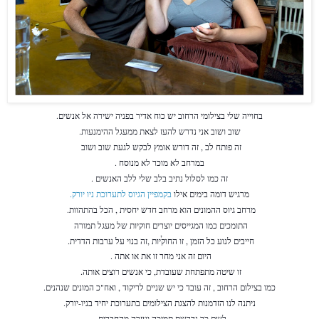
בחוייה שלי בצילומי הרחוב יש כוח אדיר בפניה ישירה אל אנשים.
שוב ושוב אני נדרש להעז לצאת ממעגל ההימנעות.
זה פותח לב , זה דורש אומץ לבקש לגעת שוב ושוב
במרחב לא מוכר לא מנוסח .
זה כמו לסלול נתיב בלב שלי ללב האנשים .
מרגיש דומה בימים אילו
בקמפיין הגיוס לתערוכת ניו יורק.
מרחב גיוס ההמונים הוא מרחב חדש יחסית , הכל בהתהוות.
התומכים כמו המגייסים יוצרים חוקיות של מעגל תמורה
,
חייבים לנוע כל הזמן , זו החוקיות ,זה בנוי על ערבות הדדית.
היום זה אני מחר זו את או אתה .
זו שיטה מתפתחת שעובדת, כי אנשים רוצים אותה.
כמו בצילום הרחוב , זה עובד כי יש שניים לריקוד , ואח"כ המונים שנהנים.
ניתנה לנו הזדמנות להצגת הצילומים בתערוכת יחיד בניו-יורק.
לשם כך נדרשת תמיכה ועזרה מהחברים.