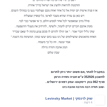
הזדמנות להראות ולהציג את ישראל בדרך אחרת.
אז זו פניה אישית יום יומית אל כל אחד ואחת מכם שצלומיי נגעו בו במהלך השנים .
ויש כאן גם עזרה שהיא מעבר לאישי, כל קמפיין שמצליח
סולל נתיב שמאפשר לכל אחד לממש חלום, כי אי אפשר כבר לבד.
מזמין אתכם חברים יקרים לתמוך, ולשתף , להרחיב את מעגלי ההשפעה .
שוקי גלילי חברי אמר : " אני הולך לתרום לו סכום צנוע,
ונדמה לי שאם שבריר
האחוז מהאנשים שהצילומים של נינו נגעו בהם יעשו כמוני, המשימה בת השגה."
אמר ועשה . וזה כל כך משמח .
המון אהבה ותודה גדולה
שבת שלום
במקביל לאתר ,אם פשוט יותר ניתן לתרום
לחשבון 352926 ע"ש חנניה ותחיה הרמן
סניף 062 בנק דיסקונט- עמק רפאים ירושלים .
-שוב תודה רבה והרבה אהבה נינו
שוק לוינסקי | Levinsky Market
·