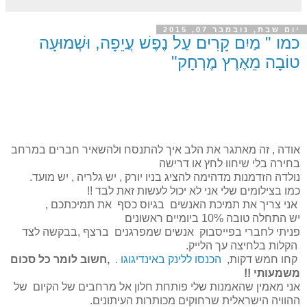
יום שבת, נובמבר 07, 2015
כמו " מַיִם קָרִים עַל נֶפֶשׁ עֲיֵפָה, וּשְׁמוּעָה
טוֹבָה מֵאֶרֶץ מֶרְחָק"
אודה , זה מאתגר את הלב איך להתנסח ולהשאיר חברים במרחב
בחירה בלי שיחוו לחץ או דרישה
נולדה הזדמנות מדהימה להציג בניו יורק , יש גלריה , יש מועד.
כמו בצילומים שלי אני לא יכול לעשות זאת לבד !!
אני צריך את תמיכת האנשים בגיוס כסף את תמיכתכם ,
יש התחלה טובה 10% ביומיים ראשונים
פניתי לחברי בפייסבוק אנשים שמפרגנים ברצף ,בבקשה לצד
הקלות בלחיצה עך הלייק.
קחו חמש דקות,
הכנסו ללינק באינדיגוגו
.
,חשוב לומר כל סכום
משמעותי !!
אני מאמין שהאמנות שלי פותחת חלון אל מרחבים של הקיום של
ההוויה הישראלית שרחוקים מכותרות העיתונים.