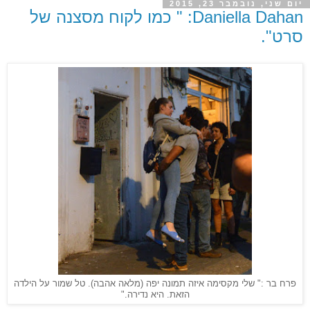
יום שני, נובמבר 23, 2015
Daniella Dahan: " כמו לקוח מסצנה של
סרט".
פרח בר :" שלי מקסימה איזה תמונה יפה (מלאה אהבה). טל שמור על הילדה
הזאת. היא נדירה."