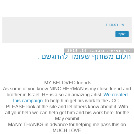
.
אין תגובות:
שתף
יום חמישי, נובמבר 19, 2015
חלום משותף שעומד להתגשם .
,
MY BELOVED friends
As some of you know NINO HERMAN is my close friend and
brother in Israel. HE is also an amazing artist.
We created
this campaign
to help him get his work to the JCC .
PLEASE look at the site and let others know about it. With
all your help we can help get him and his work here for the
May exhibit
MANY THANKS in advance for helping me pass this on
MUCH LOVE