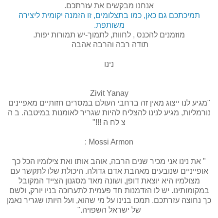
אנחנו מבקשים את עזרתכם.
תמיכתכם גם כאן, כמו בתצלומים, זו הזמנה יקומית ליצירה
משותפת.
מוזמנים להכנס , לחוות, לתמוך-יש תמורות יפות.
תודה רבה והרבה אהבה
נינו
Zivit Yanay
"
מגיע לנו ייצוג מאין זה ברחבי העולם במסרים חזותיים מאפיינים
נורמליות, מגיע לנינו להצליח להיות שגריר לאומנות במיטבה. ב ה
צ לח ה !!!
"
Mossi Armon
‏ :
" את נינו אני מכיר שנים הרבה, אוהב אותו ואת צילומיו הכל כך
אופייניים שנובעים מאהבת אדם גדולה. היכולת שלו לתקשר עם
מצולמיו היא יוצאת דופן, ושונה מאד מסגנון הצייד המקובל
במקומותינו. יש לו הזדמנות חד פעמית לתערוכה בניו יורק, ולשם
כך נחוצה עזרתכם. תמכו בנינו על מי שהוא, ועל היותו שגריר נאמן
של ישראל השפויה.
"