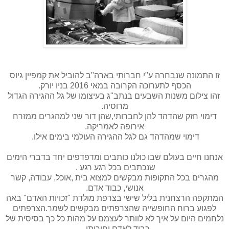
זו התמונה שנבחרה ע"י חברותי בארה"ב להוביל את קמפיין גיוס
הכסף לתערוכה הקרובה במאי 2016 בניו יורק.
זהו צילום משנות השבעים בנתב"ג בעיצומו של גל ההגירה הגדול
מרוסיה.
דימוי חזק שהדהד להן לחברותי,שהן דור שני למהגרים ממזרח
אירופה לאמריקה.
דימוי שמהדהד גם לגל ההגירה העולמי בימים אילו.
אנחנו חיים בעולם שבו כולנו כותבים ומדפדפים יחד בדברי הימים
שנכתבים בכל רגע רגע .
מהגרים בכל התקופות מבקשים למצוא בית ,אוכל, עבודה, קשר
אנושי, כבוד אדם.
המתקפה הרצחנית בליל שישי בצרפת מולדת "זכויות האדם" באה
לפגוע ברוח החופשייה שהצרפתים מבקשים לשמר.הצרפתים
נלחמים היום על איך לא לוותר לעצמם על מהות כל כך בסיסית של
כבוד לאדם וחירותו .