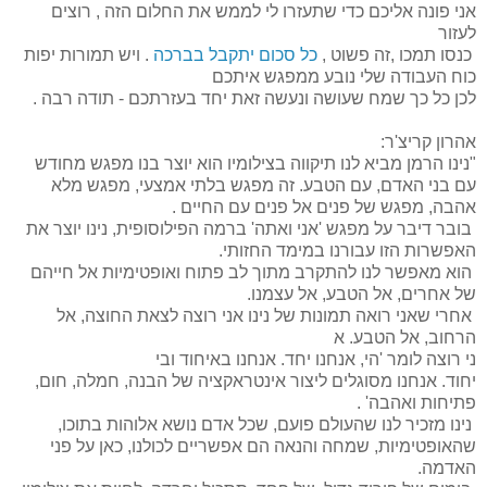
אני פונה אליכם כדי שתעזרו לי לממש את החלום הזה , רוצים
לעזור
כנסו תמכו ,זה פשוט ,
כל סכום יתקבל בברכה
. ויש תמורות יפות
כוח העבודה שלי נובע ממפגש איתכם
לכן כל כך שמח שעושה ונעשה זאת יחד בעזרתכם - תודה רבה .
אהרון קריצ'ר:
"נינו הרמן מביא לנו תיקווה בצילומיו הוא יוצר בנו מפגש מחודש
עם בני האדם, עם הטבע. זה מפגש בלתי אמצעי, מפגש מלא
אהבה, מפגש של פנים אל פנים עם החיים .
בובר דיבר על מפגש 'אני ואתה' ברמה הפילוסופית, נינו יוצר את
האפשרות הזו עבורנו במימד החזותי.
הוא מאפשר לנו להתקרב מתוך לב פתוח ואופטימיות אל חייהם
של אחרים, אל הטבע, אל עצמנו.
אחרי שאני רואה תמונות של נינו אני רוצה לצאת החוצה, אל
הרחוב, אל הטבע. א
ני רוצה לומר 'הי, אנחנו יחד. אנחנו באיחוד ובי
יחוד. אנחנו מסוגלים ליצור אינטראקציה של הבנה, חמלה, חום,
פתיחות ואהבה' .
נינו מזכיר לנו שהעולם פועם, שכל אדם נושא אלוהות בתוכו,
שהאופטימיות, שמחה והנאה הם אפשריים לכולנו, כאן על פני
האדמה.