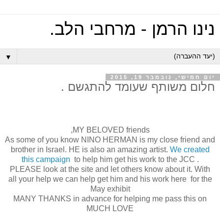
נינו הרמן - מרחבי הלב.
▼
יום חמישי, נובמבר 19, 2015
חלום משותף שעומד להתגשם .
,
MY BELOVED friends
As some of you know NINO HERMAN is my close friend and
brother in Israel. HE is also an amazing artist.
We created
this campaign
to help him get his work to the JCC .
PLEASE look at the site and let others know about it. With
all your help we can help get him and his work here for the
May exhibit
MANY THANKS in advance for helping me pass this on
MUCH LOVE