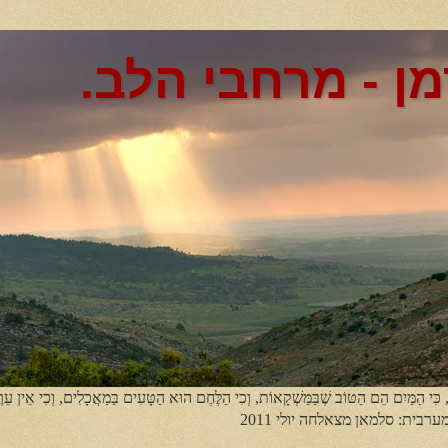
מן - מרחבי הלב.
, כִּי הַמַּיִם הֵם הַטּוֹב שֶׁבַּמַּשְׁקָאוֹת, וְכִי הַלֶּחֶם הוּא הַטָּעִים בַּמַאֲכָלִים, וְכִי אֵין עֵר
מערבית: סלמאן מצאלחה יולי 2011