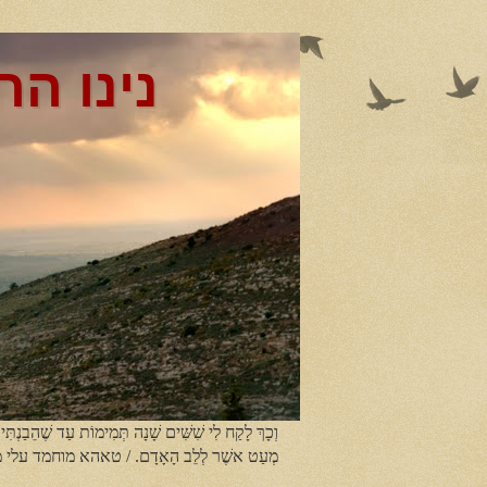
נינו הר
וְכָךְ לָקַח לִי שִׁשִּׁים שָׁנָה תְּמִימוֹת עַד שֶׁהֵבַנְתִּי
מְעַט אשֶׁר לְלֵב הָאָדָם. / טאהא מוחמד עלי 