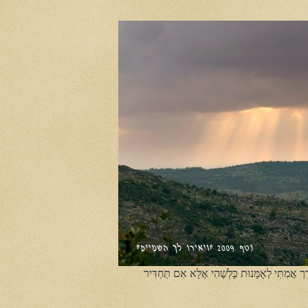
ֶך אֲמִתִּי לְאָמָּנוּת כָּלְשֶׁהִי אֶלָּא אִם תַּחְדִּיר