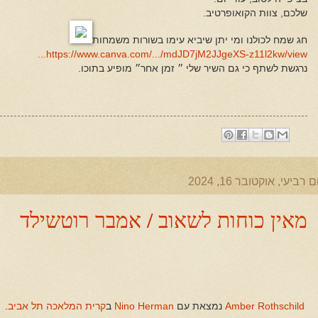
שלכם, צוות הקואופרטיב.
חג שמח לכולנו ומי יתן שיביא עימו בשורות משמחות
https://www.canva.com/.../mdJD7jM2JJgeXS-z11l2kw/view...
נרגשת לשתף כי גם השיר שלי ״ זמן אחר״ מופיע בתוכו.
ם רביעי, אוקטובר 16, 2024
מאין כוחות לשאוב / אמבר רוטשילד
‏
Amber Rothschild
Nino Herman
קרית המלאכה תל אביב
‏.