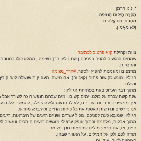
*| נינו הרמן
מִקְּצֵה הַיְּקוּם הַנִּצְפֶּה
מִתְבּוֹנֵן בָּנוּ אֱלֹהִים
וְלֹא מַאֲמִין.
צוות וקהילת
קואופרטיב לכתיבה
שמחים ונרגשים להניח בפניכם.ן את גיליון חרך נשימה , המלא כולו בתנוב
והחברות.
מוזמנים ומוזמנות להפיץ ולספר.
#חרך_נשימה
הגיליון מוגש כקישור פתוח (קאנווה), אם מישהו מעוניין.ת שנשלח לו/ה קובץ 
ונשלח.
מתוך דבר הערוכים/ות בפתיחת הגיליון:
שנה קשה עברה על כולנו. ימים קשים. ימים שבהם הנפש רוצה לשורר אבל הל
איך ממשיכים עוד יום ועוד יום; לא להתמעט ולא להימלט, להמשיך ללכת עו
אנו נדרשים ונדרשות לאסוף את כל כוחות החיים ולהיברא מחדש.
הגיליון שמובא כעת לפניכם, מכיל עשרים ושניים רגעים של היבראות, רגעים
מתוך אבלות, מלחמה ובתוך אופק ערפילי מוגשים רגעים חותכים ונוגעים ל
חיים, או, אם תרצו; מילים שפורצות חרך נשימה.
תודה לכם ולכן על המילים, על האוויר שבהן.
בציפייה לטוב, עוד יום.