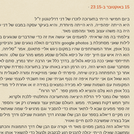
15 באוקטובר ב-23:15
·
ביום חמישי הייתי בתערוכה לזכרו של דני דרלינגטון ז״ל
היא הייתה יפהפייה, היא הייתה מיוחדת, והיא בעיקר עסקה במבט של דני על 
היה בה משהו עצוב מאד ומהפנט מאד.
צילמתי בה מה שראיתי. לפעמים אני עושה את זה כדי שהדברים שנוגעים בי לא
לילות שאני מסתכלת ב google photos והדברים האלה נוגעים שוב והניסיון צולח.
בכל אופן, אחד המשתתפים שהיו במקום ניגש אליי פתאום, אמר ״סליחה, א
הוא היה איש עם חיוך יפה על כיסא גלגלים שנסע ממש מהר עם שלט. והוא א
תתייחסי שאני ככה בכיסא גלגלים, בדרך כלל אני הרבה יותר נמרץ, סתם לא 
מסתבר שגם האיש הזה, נינו הרמן הציג באותו ערב בתערוכה נפרדת שקרת
אחר כך התפתחה בינינו שיחה, סיפרתי לו שאני מוזיקאית ומורה לאנגלית וה
הוא שאל אם אני יודעת איפה זה נטף ועניתי שכן ואז חשבתי לעצמי שאני ל
המקומות עם השמות שאני לא מכירה נמצאים במידה זו או אחרת ליד מודיעי
בכל אופן הוא צלם והוציא לא מזמן ספר. ״הר הרוח״.
הספר שלו נמכר ליד הדלת היציאה מהתערוכה והחלטתי ללכת ולקרוא.
ותוך חמש דקות נשאבתי. ממש. העולם שבחוץ עצר ונשארנו רק אני והספר.
זה ספר מפעים שבא לי לתאר אותו כדי להסביר וגם מרגיש לי שמה שאתאר 
נינו מקיים דיאלוג בספר עם הבן שלו שנהרג דרך תמונות שצילם ודרך מילי
אבל בצורה שמשיבה להם חיים ואוויר.
והדיאלוג הזה במובן מסוים מאד חי וקורה עם הבן שלו דרך התמונות והכתב. 
ומחשבה שאילו הייתי יכולה להכניס רגע לבקבוק ולנעול כדי להשאיר אותו א