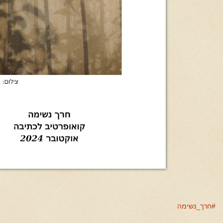
#חרך_נשימה