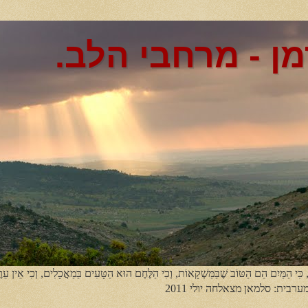
מן - מרחבי הלב.
, כִּי הַמַּיִם הֵם הַטּוֹב שֶׁבַּמַּשְׁקָאוֹת, וְכִי הַלֶּחֶם הוּא הַטָּעִים בַּמַאֲכָלִים, וְכִי אֵין עֵר
מערבית: סלמאן מצאלחה יולי 2011