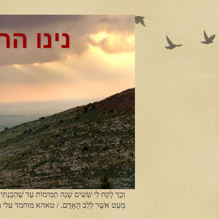
נינו הר
וְכָךְ לָקַח לִי שִׁשִּׁים שָׁנָה תְּמִימוֹת עַד שֶׁהֵבַנְתִּי
מְעַט אשֶׁר לְלֵב הָאָדָם. / טאהא מוחמד עלי 