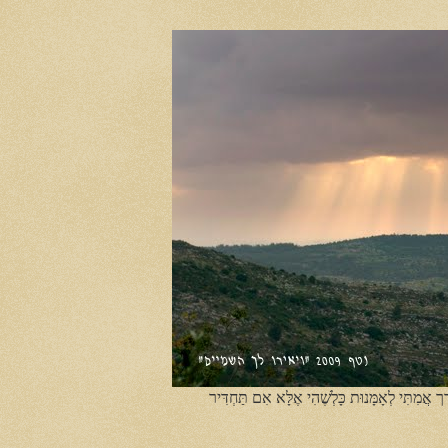
ֶך אֲמִתִּי לְאָמָּנוּת כָּלְשֶׁהִי אֶלָּא אִם תַּחְדִּיר