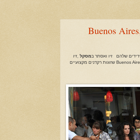
פותחים שטיח ורוקדים ברחוב במסקל ,Buenos Aires
דידים שלהם זיו ואסתר ב
מסקל
,זיו
עם שורשים ממקסיקו ואסתר ארגנטינה .אסתר מספרת שזה מקובל ב- Buenos Aires שזוגות רקדנים מקצועיים