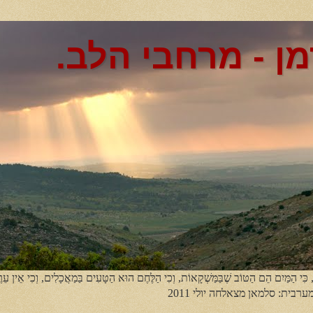
מן - מרחבי הלב.
, כִּי הַמַּיִם הֵם הַטּוֹב שֶׁבַּמַּשְׁקָאוֹת, וְכִי הַלֶּחֶם הוּא הַטָּעִים בַּמַאֲכָלִים, וְכִי אֵין עֵר
מערבית: סלמאן מצאלחה יולי 2011