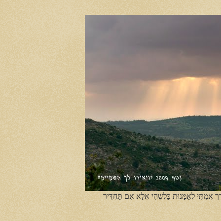
ֶך אֲמִתִּי לְאָמָּנוּת כָּלְשֶׁהִי אֶלָּא אִם תַּחְדִּיר