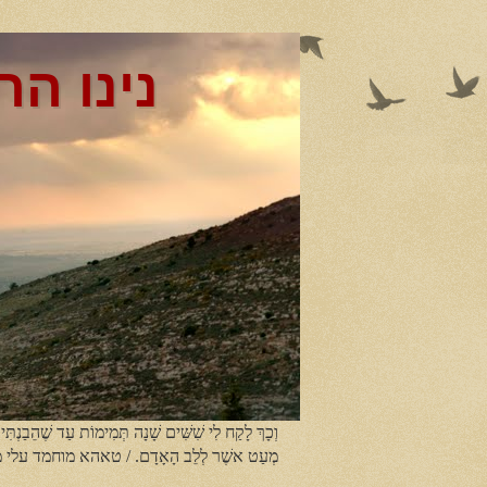
נינו הר
וְכָךְ לָקַח לִי שִׁשִּׁים שָׁנָה תְּמִימוֹת עַד שֶׁהֵבַנְתִּי
מְעַט אשֶׁר לְלֵב הָאָדָם. / טאהא מוחמד עלי 