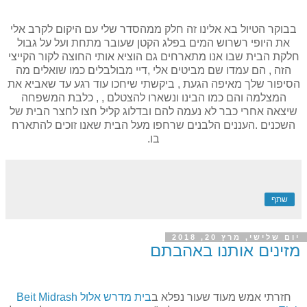
בבוקר הטיול בא אלינו זה חלק ממהסדר שלי עם היקום לקרב אלי
את היופי רשרוש המים בפלג הקטן שעובר מתחת ועל על גבול
חלקת הבית שבו אנו מתארחים גם הוציא אותי החוצה לקור הקייצי
הזה , הם עמדו שם מביטים אלי ,דיי מבולבלים כמו שואלים מה
הסיפור שלך מאיפה הגעת , ביקשתי שיחכו עוד רגע עד שאביא את
המצלמה והם כמו הבינו ונשארו להצטלם , , כלבת המשפחה
שיצאה אחרי כבר לא נעמה להם ובדלוג קליל חצו לחצר הבית של
השכנים .העננים הלבנים שרחפו מעל הבית שאנו זוכים להתארח
בו.
שתף
יום שלישי, מרץ 20, 2018
מזינים אותנו באהבתם
חזרתי אמש מעוד שעור נפלא ב
בית מדרש אלול Beit Midrash