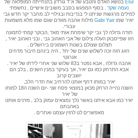
Elul
בנושא האדם והטבע של א"ד גורדון בהנחייתה המופלאה של
נעמה שקד
. בסוף המפגש בסבב משובים אישיים , נחשפתי
למילים מרגשות שניתנו לי בנדיבות ובגילויי לב מחבר יקר חדש גבי
יאיר שמו
Gabi Yair
מילות אהבה מאדם שגם שמו מלא משמעות
עבורי.
תודה גדולה לך גבי יקר שימחת אותי מאד ,הבוקר קמתי לתמונה
הזו שפייסבוק העלה צילום של אבי האהוב גבי , ובני האהוב יאיר ,
תצלום שצולם בשנות השמונים בירושלים .
הזוג הזה זכה לשלוש שנים של יחד , היה בינהם חיבור מדהים
אנרגטי
אהבה גדולה , אבא נפטר ב83 שלוש שני אחרי לידתו של יאיר .
אבא התרחק כמו גם יאיר, אך בעיקר במנין השנים , בלב הם
יושבים קרוב
יאיר במותו דחף אותנו להרחיב את חדרי הלב,
השנה נהייה הרחק מכאן במוצאי פסח שני -יום השנה ה18 למותו
של יאיר
יאיר כמו אבא איתנו באשר נלך נמצאים עמוק בלב , מזינים אותנו
באהבתם
מאפשרים לנו להזין עצמנו ואחרים .