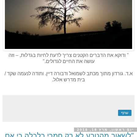
" ודוקא את הדברים הקטנים צריך לדעת לחיות בגדלוּת, – וזה
עושה את החיים לגדולים."
א.ד. גורדון מתוך מכתב לשמואל ודבורה דיין. ותודה לנעמה שקד /
בית מדרש אלול.
שתף
יום ראשון, מרץ 18, 2018
"לשאוב מהטבע לא רק חמרי כלכלה כי אם