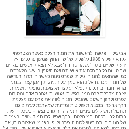
אבי גיל: " פגשתי לראשונה את חנניה הצלם כאשר הצטרפתי
לקראת שלהי 1988 ללשכתו של שר החוץ שמעון פרס. עד אז
ידעתי שקיים ביטוי "נשמה טהורה" אבל לא מצאתי אנשים בוגרים
שביטוי זה כל כך הלם את אישיותם ואת האופן בו עשו מלאכתם,
כמו שהתאים לחנניה. גיליתי שפרס נינוח כאשר הייתה זו העדשה
של חנניה מכוונת אליו. הוא סמך על חנניה. תוך זמן קצר הבנתי
מדוע. חברו בו תכונות נפלאות: לצד מקצוענות מופלגת ושמחת
יצירה מדבקת קרנו ממנו רגישות, אנושיות, אהבת אדם ומסירות
לפרס ולחזון השלום שהוביל. חנניה ליווה את פרס עם מצלמתו
דרך ארוכה. במציאות פוליטית ומדינית שמערבת לעיתים גם
תחבולות ושיקולים ציניים, חנניה היווה גורם מאזן – בשכלו הישר,
בתום לבו, בכנותו המוחלטת, ובכך שפיו ולבו תמיד שווים. האמנות
של חנניה הייתה ביטוי לכוח היצירה וליופי הפנימי שאצורים בו, אך
גם ביטוי לשאיפתו לתרום את חלקו ולהשפיע באופן אישי וייחודי על