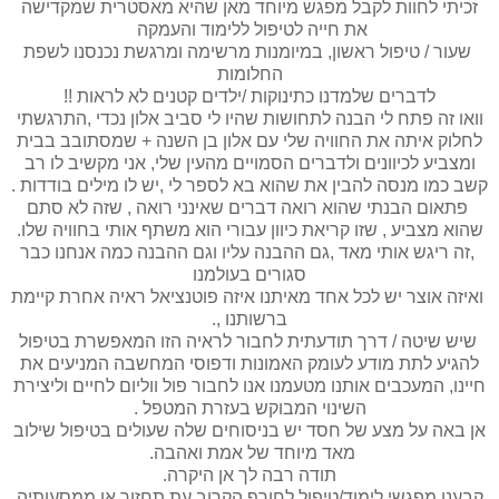
זכיתי לחוות לקבל מפגש מיוחד מאן שהיא מאסטרית שמקדישה
את חייה לטיפול ללימוד והעמקה
שעור / טיפול ראשון, במיומנות מרשימה ומרגשת נכנסנו לשפת
החלומות
לדברים שלמדנו כתינוקות /ילדים קטנים לא לראות !!
וואו זה פתח לי הבנה לתחושות שהיו לי סביב אלון נכדי ,התרגשתי
לחלוק איתה את החוויה שלי עם אלון בן השנה + שמסתובב בבית
ומצביע לכיוונים ולדברים הסמויים מהעין שלי, אני מקשיב לו רב
קשב כמו מנסה להבין את שהוא בא לספר לי ,יש לו מילים בודדות .
פתאום הבנתי שהוא רואה דברים שאינני רואה , שזה לא סתם
שהוא מצביע , שזו קריאת כיוון עבורי הוא משתף אותי בחוויה שלו.
,זה ריגש אותי מאד ,גם ההבנה עליו וגם ההבנה כמה אנחנו כבר
סגורים בעולמנו
ואיזה אוצר יש לכל אחד מאיתנו איזה פוטנציאל ראיה אחרת קיימת
ברשותנו ,.
שיש שיטה / דרך תודעתית לחבור לראיה הזו המאפשרת בטיפול
להגיע לתת מודע לעומק האמונות ודפוסי המחשבה המניעים את
חיינו, המעכבים אותנו מטעמנו אנו לחבור פול ווליום לחיים וליצירת
השינוי המבוקש בעזרת המטפל .
אן באה על מצע של חסד יש בניסוחים שלה שעולים בטיפול שילוב
מאד מיוחד של אמת ואהבה.
תודה רבה לך אן היקרה.
קבענו מפגשי לימוד/טיפול לחורף הקרוב עת תחזור אן ממסעותיה