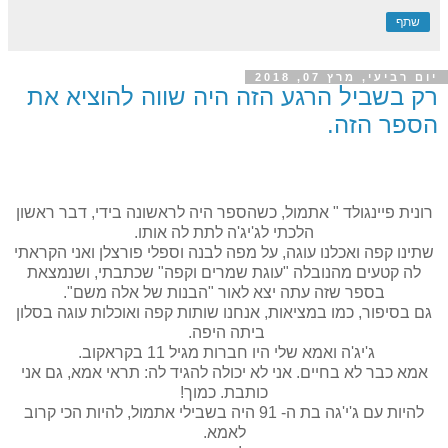
שתף
יום רביעי, מרץ 07, 2018
רק בשביל הרגע הזה היה שווה להוציא את
הספר הזה.
רונית פיינגולד " אתמול, כשהספר היה לראשונה בידי, דבר ראשון
הלכתי לג'יג'ה לתת לה אותו.
שתינו קפה ואכלנו עוגה, על מפה לבנה וספלי פורצלן ואני הקראתי
לה קטעים מהנובלה "עוגת שמרים וקפה" שכתבתי, ושנמצאת
בספר שזה עתה יצא לאור "הבנות של אלה משם".
גם בסיפור, כמו במציאות, אנחנו שותות קפה ואוכלות עוגה בסלון
ביתה היפה.
ג'יג'ה ואמא שלי היו חברות מגיל 11 בקראקוב.
אמא כבר לא בחיים. אני לא יכולה להגיד לה: תראי אמא, גם אני
כותבת. כמוך!
להיות עם ג'י'גה בת ה- 91 היה בשבילי אתמול, להיות הכי קרוב
לאמא.