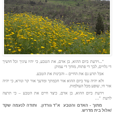
"...וידעת ביום ההוא, בן אדם, את הטבע, כי יהיו עיניך וכל חושיך
די גלויים, לבך די פתוח, מוחך די עמוק;
אבל תדע גם את החיים – והבינות את הטבע.
ולא יהיה עוד ביום ההוא אור חכמתך ומדעך אור קר ונורא, כי יהיה
אור חי, שופע מכל העולמות.
וידעת ביום ההוא, בן אדם, כיצד חיים את הטבע – כי תרצה
לדעת
…"
מתוך - האדם והטבע
א"ד גורדון. ותודה לנעמה שקד
/אלול בית מדרש.