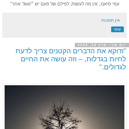
עמי סיאנו:, אין מה לעשות, לפילם של פעם יש ״feel" אחר"
אין תגובות:
שתף
יום שני, מרץ 19, 2018
"ודוקא את הדברים הקטנים צריך לדעת
לחיות בגדלוּת, – וזה עושה את החיים
לגדולים."