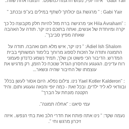
Gabi Yair " איזה יופי!, ממש הדגמה למשפט: "תמונה אחת שווה.."
Gabi Yair : " מרגשת גם יכולתך לשתף במילים בע"פ ובכתב "
: "Hila Avraham אני מרגישה ברת מזל להיות חלק מקבוצה כל כך
יקרה ומיוחדת של אנשים, ואתה בתוכם נינו יקר. תודה על האהבה
שאתה מפיץ סביבך".
Adiel Ish Shalom: " נינו יקר, איש מלא חום ואהבה. תודה על
התמונה ותודה על הזכות לספוג מרוחך בלימוד המשותף בבית
המדרש. הדיבור הכי פשוט וכן שלך, תמיד נשמע כדנדון פעמוני
רוח עדינים. הגעגוע והחסרון הגדול שנוכח כל הזמן, רק מדגיש את
עוצמתו של החיבור שהיה ונשאר...
: "Yael Kotler Kalderon נינו. צילום נפלא. היום אסור לעשן בכלל
ובוודאי לא ליד ילדים. ובכל זאת - כמה יופי והנאה וגעגוע ותום. והיד
הקטנה מונחת על הברך"
עמי סיאנו : "אחלה תמונה".
נעמה שקד: " נינו אתה פותח את חדרי הלב ואת בתי הנפש.. איזה
זיכרון מרגש וחי ".