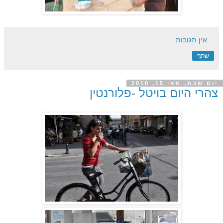
אין תגובות:
שתף
יום שבת, מאי 15, 2010
צהרי היום בויטל -פלורנטין