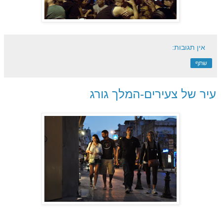
אין תגובות:
שתף
עיר של צעירים-המלך גורג