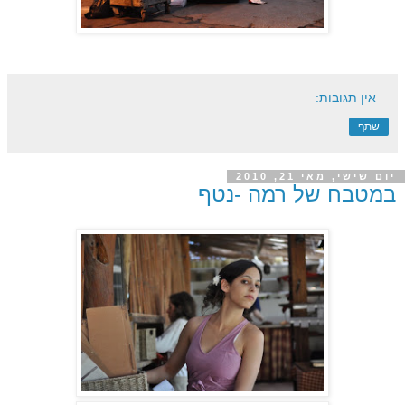
אין תגובות:
שתף
יום שישי, מאי 21, 2010
במטבח של רמה -נטף