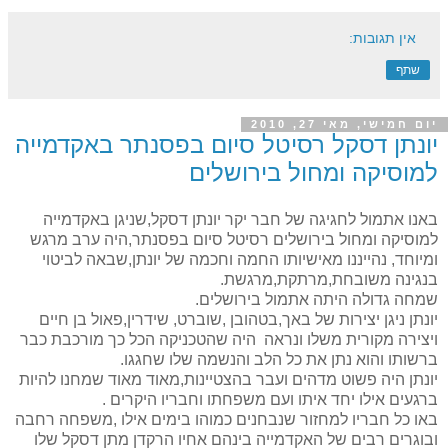
אין תגובות:
שתף
יום חמישי, מאי 27, 2010
יונתן דסקל רסיטל סיום בפסנתר באקדמייה
למוסיקה ומחול בירושלים
באנו אתמול לחגיגה של חבר יקר יונתן דסקל,שניגן באקדמייה
למוסיקה ומחול בירושלים רסיטל סיום בפסנתר,היה ערב מרגש
ומיוחד, נהייננו מאישיותו החמה וחכמה של יונתן,שבאה לביטוי
בנגינה משובחת,מרתקת,מרגשת.
שמחה גדולה היתה אתמול בירושלים.
יונתן ניגן יצירות של באך,בטהובן ,שוברט, שידרין,פאול בן חיים
ויצירה מקורית משלו ונראה היה שהטכניקה הכל כך מורכבת כבר
ברשותו והוא נתן את כל הלב והנשמה שלו שחגגו.
יונתן היה פשוט מדהים ועבר בהצטיינות,מאוד מאוד שמחנו להיות
ברגעים אילו יחד איתו ועם משפחתו וחבריו היקרים .
באו כל חבריו למחזור שנבחנים כמוהו בימים אילו ,משפחה רחבה
ובוגרים רבים של האקדמייה בינהם אחיו הרקדן מתן דסקל שלו