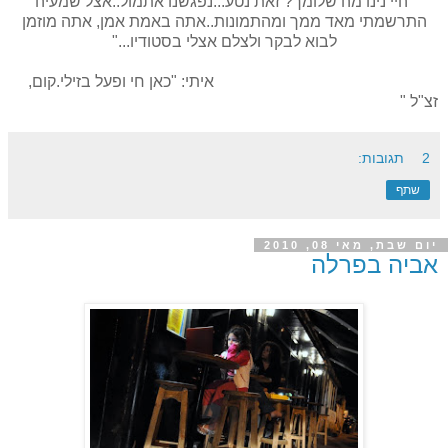
"היי נינו מה שלומך? זאת נטע...נפגשנו אתמול..אצל שמעיה
התרשמתי מאד ממך ומהתמונות..אתה באמת אמן, אתה מוזמן
לבוא לבקר ולצלם אצלי בסטודיו..."
איתי: "כאן חי ופעל בזילי.קום,
זצ"ל "
2 תגובות:
שתף
יום שבת, מאי 08, 2010
אביה בפרלה