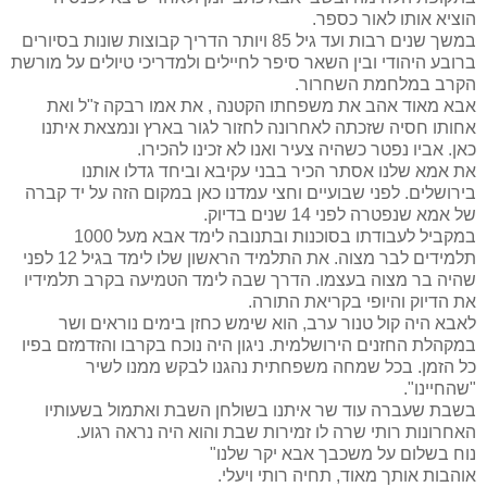
הוציא אותו לאור כספר.
במשך שנים רבות ועד גיל 85 ויותר הדריך קבוצות שונות בסיורים
ברובע היהודי ובין השאר סיפר לחיילים ולמדריכי טיולים על מורשת
הקרב במלחמת השחרור.
אבא מאוד אהב את משפחתו הקטנה , את אמו רבקה ז"ל ואת
אחותו חסיה שזכתה לאחרונה לחזור לגור בארץ ונמצאת איתנו
כאן. אביו נפטר כשהיה צעיר ואנו לא זכינו להכירו.
את אמא שלנו אסתר הכיר בבני עקיבא וביחד גדלו אותנו
בירושלים. לפני שבועיים וחצי עמדנו כאן במקום הזה על יד קברה
של אמא שנפטרה לפני 14 שנים בדיוק.
במקביל לעבודתו בסוכנות ובתנובה לימד אבא מעל 1000
תלמידים לבר מצוה. את התלמיד הראשון שלו לימד בגיל 12 לפני
שהיה בר מצוה בעצמו. הדרך שבה לימד הטמיעה בקרב תלמידיו
את הדיוק והיופי בקריאת התורה.
לאבא היה קול טנור ערב, הוא שימש כחזן בימים נוראים ושר
במקהלת החזנים הירושלמית. ניגון היה נוכח בקרבו והזדמזם בפיו
כל הזמן. בכל שמחה משפחתית נהגנו לבקש ממנו לשיר
"שהחיינו".
בשבת שעברה עוד שר איתנו בשולחן השבת ואתמול בשעותיו
האחרונות רותי שרה לו זמירות שבת והוא היה נראה רגוע.
נוח בשלום על משכבך אבא יקר שלנו"
אוהבות אותך מאוד, תחיה רותי ויעלי.