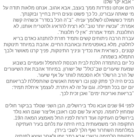
" אבא יקר שלנו
היום אנחנו נפרדות ממך בעצב, אבא אהוב. אנחנו מלאות תודה על
מי שאתה עבורינו, כל כך פשוט ונעים היית בחייך ובזקנתך.
תמיד כששאלנו לשלומך ענית- "ב"ה הכל בסדר" וכשהיה קשה
אמרת: "עכשיו יותר טוב".לא רצית להדאיג ולהטריח אותנו, לא
התלוננת. תמיד אמרת: "אין לי תלונות".
עברת הרבה ניתוחים קשים ותמיד חזרת להתנהג כאדם בריא
לחלוטין, מלא באופטימיות ובאהבת החיים. אהבת במיוחד תינוקות
קטנים , כשראית את נכדיך וניניך התינוקות, פניך קרנו מאושר ולבך
התמלא בשמחה.
כל יום בהתמדה הלכת לבית הכנסת להתפלל ופעמיים בשבוע
שמעת שיעורים שב"כולל" של ישורון. במיוחד אהבת את השיעורים
של הרב הרשלר ולא הסכמת לוותר על אף שיעור.
בכיס היה לך פתק קטן ובו רשימת האנשים שהתפללת לבריאותם
יום יום בכל תפילה. וגם על זה לא ויתרת. לעצמך איחלת תמיד:
"בריאות ואריכות ימים" ואכן זכית לכך.
לפני 94 שנים אבא נולד בירושלים, הבן השני שנולד בביקור חולים
שמחוץ לחומה. נקרא על שם סבו ראובן אליצור שגם הוא נולד
בירושלים העתיקה ועוד דורות לפניו החל מאמצע המאה ה19.
התקופה הכי משמעותית בחיו היתה עת נלחם בעיר העתיקה
במלחמת השחרור ואף הלך לשבי בירדן.
בתקופת הלחימה ובשבי אבא כתב יומן ולאחר שיצא לפנסיה