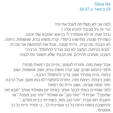
Shira Nir
·
למה אני לא מצליחה לעכל את זה?
הרי זה גיל מכובד להגיע אליו..!
ובכל זאת, זה לא מסתדר לי בראש. שסבא שלי איננו.
כשהייתי קטנה, מתישהו ביסודי, קרה משהו נורא, ואושפזת. ניתוח..
לא הבנתי מה קרה.. הייתי קטנה.. אבל את התחושה אני זוכרת.
"סבא בניתוח, המצב לא טוב וצריך להתפלל. הרבה."
וישבנו, ואמרנו תהילים, ואז הבנתי שלא תשאר פה לנצח.
אבל יצאת מזה, וחזרת לעצמך, והיית נס רפואי!! פנתר!
ולפני כחמש שנים, שוב קרה משהו נורא, ושוב אושפזת, ושוב
ניתוח. והיה מפחיד ושוב צריך להתפלל. הרבה..
ושוב ניצחת. ויצאת מזה. וחזרת לתפקד! לא כמו פעם, אבל הרבה
יותר ממה שציפו.. ושוב היית נס רפואי!
לפני שנתיים באתי לבקר אותך באיזה יום ושאלתי אותך "סבא מה
שלומך?" וענית לי "יותר טוב" אז שאלתי "יותר טוב ממה?" אז
חשבת רגע וענית "יותר טוב מאז, כשהייתי בבית חולים.."
והתשובה הזאת היתה כל כך אופיינית לך.. כי תמיד היית כל כך
אופטימי.