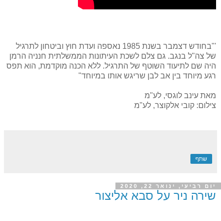
'"בחודש דצמבר בשנת 1985 נאספה ועדת חוץ וביטחון לתרגיל
של צה"ל בנגב. גם צלם לשכת העיתונות הממשלתית חנניה הרמן
היה שם לתיעוד השוטף של התרגיל. ללא הכנה מוקדמת, הוא תפס
רגע מיוחד בין אב לבן שריגש אותו במיוחד"
מאת עינב לוגסי, לע"מ
צילום: קובי אלקוצר, לע"מ
שתף
יום רביעי, ינואר 22, 2020
שירה ניר על סבא אליצור