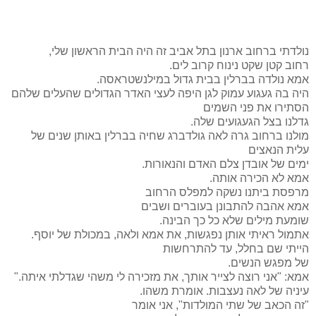
נולדתי ברחוב ארנון בתל אביב זה היה הבית הראשון שלי,
רחוב קטן שקט נינוח קרוב לים.
אמא נולדה בברלין בבית גדול במילנשטראסה.
היה בה געגוע עמוק לגן היפה לעצי האדר הגדולים שהעלים שלהם
הסתירו את פני השמים
גדלנו בצל הגעגועים שלה.
מולנו ברחוב גרה לאה גולדברג שחיה בברלין באותן שנים של
עלית הנאצים
ימים של אובדן צלם האדם והנאורות.
אמא לא הכירה אותה.
מרפסת ביתנו נשקה למפלס הרחוב
אמא אהבה להתבונן בעוברים ושבים
שומעת מילים שלא כל כך הבינה.
אתמול ראיתי אותן נפגשות, את אמא ולאה, במכולת של יוסף.
הייתי שם בחלל, עד להתרחשות
של מפגש הנשים.
אמא: "אני רוצה לצייר אותך, את מזכירה לי משהי שגדלתי איתה."
עיניה של לאה נעצבות. אומרת משהו.
"זה הכאב של שתי המולדות", אני אומר