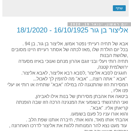
שתף
יום ראשון, ינואר 19, 2020
אליצור בן גור 16/10/1925 - 18/1/2020
אבא של תחיה רעייתי נפטר אמש, אליצור בן גור, בן 94 .
בכל יום הולדת שלו ,מאז לכתה של אסתר רעייתו היינו מסובים
,שלושת הבנות
תחיה רותי ויעלי ובני זוגם אהרון מנחם ואנוכי באיזו מסעדה
ירושלמית קטנה,
חוגגים לסבא אליצור ,לסבא רבא אליצור, לאבא אליצור.
"אבא " אתה רוצה... "אבא" מה להזמין לך לאכול...
המסירות הזו שהתנגנה לה במילה "אבא" שתחיה או רותי או יעלי
פנו אליו ,
ביטאה את אהבתן מסירותן של בנות אילו לאביהן,
ואני התרגשתי בשומעי את המנגינה הרכה הזו שבה הופנתה
קריאתן אליו. "אבא".
והוא אורו עניו כל פעם בשומעו.
אהבתי אותו מאד, והוא אותי, חיברה אותנו שפת הלב .
עוד מעט נצא להר המנוחות ללוות את אליצור לדרכו האחרונה ,