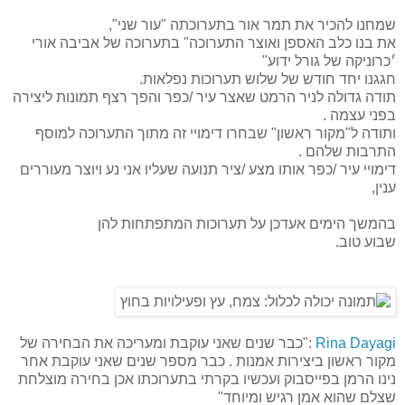
שמחנו להכיר את תמר אור בתערוכתה "עור שני",
את בנו כלב האספן ואוצר התערוכה" בתערוכה של אביבה אורי
׳כרוניקה של גורל ידוע"
חגגנו יחד חודש של שלוש תערוכות נפלאות.
תודה גדולה לניר הרמט שאצר עיר /כפר והפך רצף תמונות ליצירה
בפני עצמה .
ותודה ל"מקור ראשון" שבחרו דימויי זה מתוך התערוכה למוסף
התרבות שלהם .
דימויי עיר /כפר אותו מצע /ציר תנועה שעליו אני נע ויוצר מעוררים
ענין,
בהמשך הימים אעדכן על תערוכות המתפתחות להן
שבוע טוב.
Rina Dayagi
:"כבר שנים שאני עוקבת ומעריכה את הבחירה של
מקור ראשון ביצירות אמנות . כבר מספר שנים שאני עוקבת אחר
נינו הרמן בפייסבוק ועכשיו בקרתי בתערוכתו אכן בחירה מוצלחת
שצלם שהוא אמן רגיש ומיוחד"