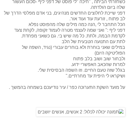
כשחזרתי הביתה , "חיכה "לי פוסט של דפני ליף -סכום העשור
שלה ביום הולדתה.
דפני שייכת לחלוצים החדשים מנהיגים, בני אדם מפלסי הדרך של
לב פתוח , זורעת עוד ועוד אור.
הכל התחבר לי ,הנה כמה מילים שלה מהפוסט נפלא
דפני ליף :" ואני שמה לעצמי מטרה לעמוד זקופה, לקחת צעד
לקדמת הבמה, ולתת. כל מה שיש בי. גם כשאני מפחדת.
לתת עם התנועה הטבעית של הלב
במילים שאני בוחרת ולא בוחרים עבורי (נגיד, השפה של
הפוליטיקה היום)
ולבחור שוב ושוב בלב פתוח
למרות שהכאב האפשרי ידוע.
בגלל שזה טעם החיים. וזו השפה הבסיסית שלי.
ושיקראו לי היפית עד מחרתיים."
על מועד השקת התערוכה כפר / עיר נודיעכם בשמחה בהמשך .