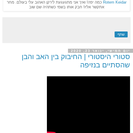
Rotem Keidar
כמה יפה! ואיך אני מתגעגעת לירקן האהוב עלי בעולם. מחר
אתקשר אליו! חבק אותו בשמי כשתהיה שם שוב
שתף
יום חמישי, ינואר 23, 2020
סטורי היסטורי | החיבוק בין האב והבן
שהסתיים בנזיפה