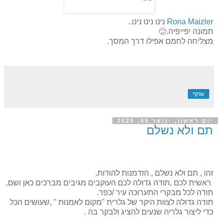
Rona Maizler
נינו נינו נינו..
תמונה יפייפיה.🙂
מצליחה לחמם אפילו דרך המסך.
שתף
יום ראשון, ינואר 05, 2020
תם ולא נשלם
זהו , תם ולא נשלם , הזדמנות להודות.
ראשית לכם ,תודה גדולה לכם העוקבים מגיבים מברכים כאן ושם,
תודה לכל מבקרי התערוכה עיר /כפר.
תודה גדולה לצוות היקר של גלרית "מקום לאמנות " ,שעושים הכל
כדי ליצור גלריה שנעים להציג ולבקר בה .