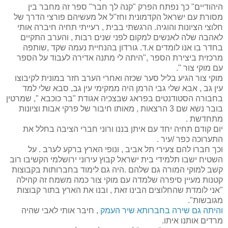
היהודיים" כך נפתח הפרק "קנה לך חבר" ספר זה מחבר בין
מסורת עם ישראל הקדמונית וחז"ל אל מעשיהם פורצי הדרך של
חלוצי הציונות והוגיה. הרגשתי בבית , רעייתי תחיה חיברה אותי
לאהבה שלה לאנשים למקום לפני שנים רבות , והערב התקיים
בחדר בו אנו לומדים א.ד. גורדון בהנחיית נעמה שקד ,שותפה
מרכזית ביצירת הספר ,"היתה לי מתנה אדירה לעבוד על הספר
עם מוקי צור ".
מוקי צור הגיע בליל סער שכזה ואחרי הערב חזר במונית לקיבוצו
עין גב , אבא שלי גבי הרמן היה ממקימי עין גב, סבא שלי למד
בחבורה הסטודנטים בפראג שבצכיה אגודת "בר כוכבא ", שמרטין
בובר נשא שם 3 הרצאות , מאותו חיבור של פרקי אבות וציונות
מתחדשת .
יום קודם תחיה יחד עם איתן בננו ורוני חברי הציבה בחלל את
התערוכה כפר /עיר .
וכך חברו להם צעירי תל אביב , ונופי הארץ ברקע לערב . על
השטיח ישבו תלמידי בית ישראל קבוץ עירוני ירושלמי הקשיבו רוב
קשב למוקי המורה גם שלהם .היה גם לימוד בחברותות בקבוצות
קטנות מעיין סיפרה שלמדה עם מוקי צור כמה משמח זה קהילה
"אני לומדת שהחלוצים הבינו זאת , ובנו את הארץ בתור קבוצות
מגובשות".
והיתה גם שירה בחברותא שיר העמק
, חיבר אותי לאבי שהיה
מרדים אותנו איתו.