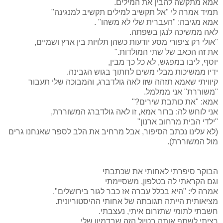
אמא מתקשה להבין את המילים.
תמיד אמרה לי "אל תקשיב למילים תקשיב למנגינה"
אמא מגיבה: "העברית שלי לא משהו" .
לאה ממשיכה לנגן בשפתה.
"אולי רק ציפורי מסע יודעות כשהן תלויות בין ארץ ושמיים,
את זה הכאב של שתי המולדות."
יוסף, ליבו במפגש, לא כל כך מבין,
ידיו ממשיכות מבלי משים לחתוך בגוש הגבינה.
קיוויתי שאמא תזהה שזו לאה גולדברג, והמבוכה שלי תעבור
"משוררת" אני ממלמל.
אמא: "את כותבת שירים?"
אני לוחש לה: ברור אמא, זו לאה גולדברג המשוררת,
"ילדי הבית מרחוב ארנון"
(לא עלינו נכתב הסיפור, אבל מרחיב את הלב לספר שאנחנו גרים
מול המשוררת).
הבוקר סיפרתי לאחותי את שכתבתי
וגם הקראתי לה בטלפון, משסיימתי
אמרה לי: "היא בכלל עברה אז כבר לגור בירושלים".
מציאותית הייתה תגובתה של אחותי ההיסטוריונית.
חשבתי לתומי שתזרום איתי, נעצבתי.
רציתי לשתף אותה בטיול הזה שבדמיון שלי,