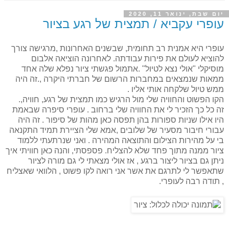
יום שבת, ינואר 11, 2020
עופרי עקביא / תמצית של רגע בציור
עופרי היא אמנית רב תחומית, שבשנים האחרונות ,מרגישה צורך
להוציא לעולם את פירות עבודתה. לאחרונה הוציאה אלבום
מוסיקלי "אולי נצא לטיול" .אתמול פגשתי ציור נפלא שלה אחד
ממאות שנמצאים במחברות הרשום של חברתי היקרה ,.זה היה
ממש טיול שלקחה אותי אליו .
הקו הפשוט והחוויה שלי מול הרגיש כמו תמצית של רגע, חוויה,.
זה כל כך הזכיר לי את החוויה שלי ברחוב . עופרי סיפרה שבאמת
היו אילו שניות ספורות בהן תפסה כאן מהות של סיפור . זה היה
עבורי חיבור מסעיר של שלובים ,אמא שלי הציירת תמיד התקנאה
בי על מהירות הצילום והתוצאה המהירה . ואני שנרתעתי ללמוד
ציור ממנה מתוך פחד שלא להצליח. פספסתי, והנה כאן חוויתי איך
ניתן גם בציור ליצור ברגע , אז אולי מצאתי לי גם מורה לציור
שתאפשר לי לתרגם את אשר אני רואה לקו פשוט , הלוואי שאצליח
, תודה רבה לעופרי.