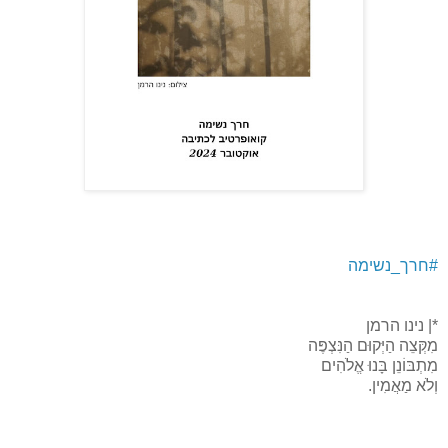
#חרך_נשימה
*| נינו הרמן
מִקְּצֵה הַיְּקוּם הַנִּצְפֶּה
מִתְבּוֹנֵן בָּנוּ אֱלֹהִים
וְלֹא מַאֲמִין.