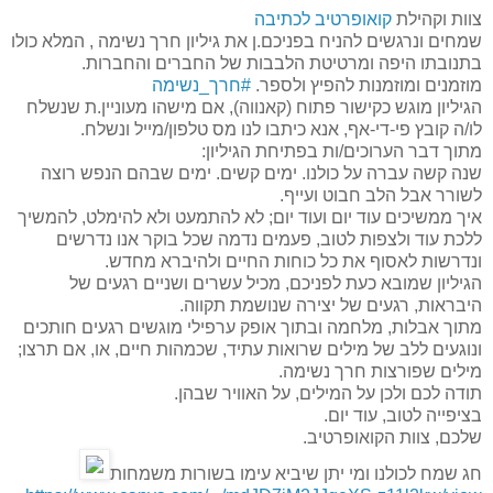
צוות וקהילת
קואופרטיב לכתיבה
שמחים ונרגשים להניח בפניכם.ן את גיליון חרך נשימה , המלא כולו
בתנובתו היפה ומרטיטת הלבבות של החברים והחברות.
מוזמנים ומוזמנות להפיץ ולספר.
#חרך_נשימה
הגיליון מוגש כקישור פתוח (קאנווה), אם מישהו מעוניין.ת שנשלח
לו/ה קובץ פי-די-אף, אנא כיתבו לנו מס טלפון/מייל ונשלח.
מתוך דבר הערוכים/ות בפתיחת הגיליון:
שנה קשה עברה על כולנו. ימים קשים. ימים שבהם הנפש רוצה
לשורר אבל הלב חבוט ועייף.
איך ממשיכים עוד יום ועוד יום; לא להתמעט ולא להימלט, להמשיך
ללכת עוד ולצפות לטוב, פעמים נדמה שכל בוקר אנו נדרשים
ונדרשות לאסוף את כל כוחות החיים ולהיברא מחדש.
הגיליון שמובא כעת לפניכם, מכיל עשרים ושניים רגעים של
היבראות, רגעים של יצירה שנושמת תקווה.
מתוך אבלות, מלחמה ובתוך אופק ערפילי מוגשים רגעים חותכים
ונוגעים ללב של מילים שרואות עתיד, שכמהות חיים, או, אם תרצו;
מילים שפורצות חרך נשימה.
תודה לכם ולכן על המילים, על האוויר שבהן.
בציפייה לטוב, עוד יום.
שלכם, צוות הקואופרטיב.
חג שמח לכולנו ומי יתן שיביא עימו בשורות משמחות