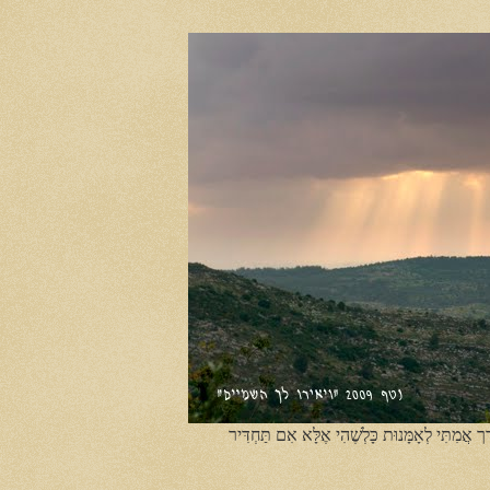
ֶך אֲמִתִּי לְאָמָּנוּת כָּלְשֶׁהִי אֶלָּא אִם תַּחְדִּיר