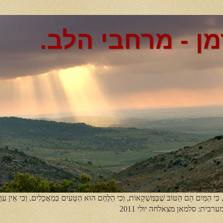
מן - מרחבי הלב.
, כִּי הַמַּיִם הֵם הַטּוֹב שֶׁבַּמַּשְׁקָאוֹת, וְכִי הַלֶּחֶם הוּא הַטָּעִים בַּמַאֲכָלִים, וְכִי אֵין עֵר
מערבית: סלמאן מצאלחה יולי 2011