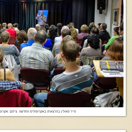
פייר פאולין בהרצאתו באקרופוליס החדשה צילום :אקרו