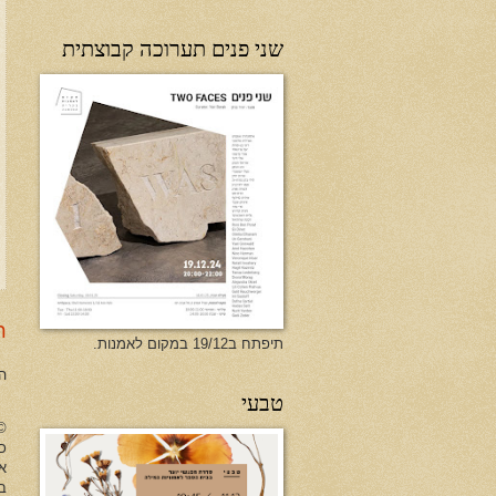
שני פנים תערוכה קבוצתית
ר
תיפתח ב19/12 במקום לאמנות.
ה
טבעי
no Herman All Rights Reserved
כל
א
ב