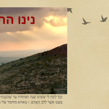
נינו הר
וְכָךְ לָקַח לִי שִׁשִּׁים שָׁנָה תְּמִימוֹת עַד שֶׁהֵבַנְתִּי
מְעַט אשֶׁר לְלֵב הָאָדָם. / טאהא מוחמד עלי 