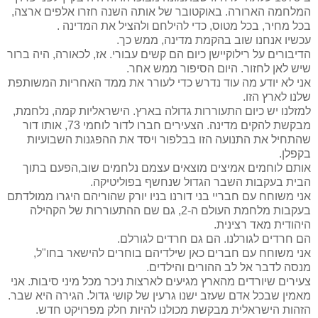
המלחמה הארורה. באוקטובר של אותה השנה חזרו אלפים ארצה,
בכל מחיר, בכל מטוס, כדי להילחם ולהציל את המדינה .
עכשיו אנחנו שוב בהקמת מדינה, ממש כך.
הדיבורים על רילוקיישן כיום הם קשים עבורי. אז, לכאורה, היה ברור
שיש לאן לחזור. היום הסיפור ממש אחר.
אני לא יודע מה עוד נדרש כדי לעורר את ממד האחריות המשותפת
שלנו לארץ הזו.
למזלנו יש כיום התעוררות גדולה בארץ. הישראליות קמה, נלחמת,
מבקשת להקים מדינה. הצעירים חברו לדור לוחמי 73, אותו דור
שהתחיל את התנועה הזו בבלפור ויסד את ההפגנות השבועיות
בקפלן.
אותם לוחמים אמיצים מוצאים עצמם נלחמים שוב,הפעם בתוך
הבית בעקבות השבר הגדול שנחשף בפוליטיקה.
אני משוחח עם חבריי בני דורנו בניו יורק שהוריהם היגרו ממולדתם
בעקבות מלחמת העולם ה-2, גם שם ההתעוררות של הקהילה
היהודית מאד רצינית.
הם חרדים לגורלנו. הם גם חרדים לגורלם.
אני משוחח עם חברים כאן שילדיהם בוחרים להישאר בחו"ל,
מנסה לדבר אל לב ההורים והילדים.
צעירים שיורדים מהארץ מגיעים לארצות ניכר מכל מיני סיבות. אני
מאמין שבכל אדם שעזב ישנו גרעין של קושי גדול. הגירה היא שבר.
הזהות הישראלית מבקשת מכולנו להיות חלק מפרויקט חדש.