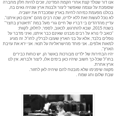
אנו דור שנולד קצת אחרי הקמת המדינה, זוכים להיות חלק מחברה
שסומכת על עצמה שאפשר ליצור ולבנות ארץ שנהיה גאים בה,
בכולנו מפעמת כמיהה לחיות בארץ שמכבדת את יושביה.
לא נוכל לעשות זאת ללא ילדינו, שכה רבים מהם "אינם כאן איתנו".
עדיין מהדהדים בי דבריו של חיים גורי מעל במת "תיאטרון בחצר"
בשנת 2015, שבא להתרגש, לכאוב, לספר, לחלוק, לקוות:
"כואב לי נורא על רבים מבנינו שאינם כבר איתנו, ואיני מדבר על
נופלים בלבד, אלא על בני הארץ שעזבו לברלין, לחו"ל. זה מגיע
למאות אלפים.. אני פוחד מהישראליות על תנאי. אני ירא את עזיבת
הארץ".
יהיו הבחירות של ילדינו מבורכות באשר הן. יש כוחות כבירים
בחו"ל שכל-כך חשוב שיהיו כאן בימים אלו, ליצור ולברוא. אין לנו
ארץ אחרת.
מקווה שיפנימו שלא מובטח להם שיהיה לאן לחזור.
שבת שלום וחג שמח .