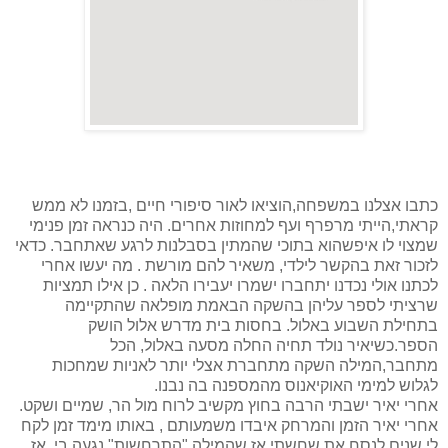
כתבו אצלנו במשפחה,הוציאו לאור סיפורי חיים ,בזמנו לא ממש
קראתי,הייתי מרפרף ועף למחוזות אחרים. היה כנראה זמן פנימי
שמצוי לו איפשהוא בתוכי שהמתין בסבלנות לרגע שאתחבר. כדאי
לזכור זאת בהקשר לילדי, משאיר להם מורשת . מה יעשו אחרי
לכתנו אולי נכדנו יתחברו ישמרו יעבירו הלאה . כן אילו תמציות
שרציתי לספר עליהן בהשקה הבאמת מופלאה שהתקיימה
בתחילת השבוע באלול. בחסות בית מדרש אלול הושק
הספר.כשיאיר נולד תחיה החלה מסעה באלול, הכל
מתחבר,המילה השקה מתחברת אצלי יותר לאניות שמחכות
לגלוש למימי האוקיאנוס מהמספנה בה נבנו.
אחרי יאיר ישבתי הרבה בחוץ מקשיב לרוח מול הר, שמיים ושקט.
אחרי יאיר הזמן והמרחק איבדו משמעותם , באותו מימד זמן לקח
לי שנים לנסח את שחשתי אז שהמילה "התרחשות" נגעה בי, אז