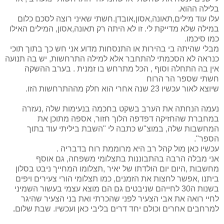
בלילה ההוא.
עלו עוד מילים,תאונה,אסון,אובדן.חשתי שאיני רוצה לסכם כלום
במילה שלא מדייקת לי. זו לא היתה רק תאונה,אסון, המילים האילו
כמו סיכמו.
מבלי שהיתה בי בהירות או התנסחות מדוע אני חש כך בתוך תוכי
כנראה לא הסכמתי להתחבר אלא למילה התרחשות, יש בה תנועה
אין בה התחלה וסוף , הכל מתרחש בו זמנית . בערב ההשקה
חשתי שספר הר הרוח
שיוצא לאור עכשיו 23 שנה אחרי הוא חלק מההתרחשות הזו.
נעמה הנחתה את הערב בשקט בחכמה בנעימות שלה ,נעזרה
במחברת שהחזיקה דפדפה הלוך חזור, אספה מתוכן את
המחשבות שלה, במוצ"ש כתבה לי "השבת ביליתי עוד בתוך
הספר".
עכשיו כאן מול קהל רב היא מרוממת רוח בדבריה .
אני מבלה הרבה בהתבוננות בתצלומי משפחה, גם אוסף
מחשבות ,היום יום הולדתו של יאיר ,תצלומו המחייך ניבט בסלון
ביתנו ,אפשר לחצות את הזמנים, כמו תצלומי הורי צעירים ויפים
בשנות ה30 לחייהם שניבטים גם הם מוצא עצמי בעשור השמיני
לחיי רואה את אבי הצעיר לפני שהכרתי ואת בני הצעיר שהיגר
למרחבים אחרים וכולם יחד דרים בליבי כאן ועכשיו. שבת שלום
.