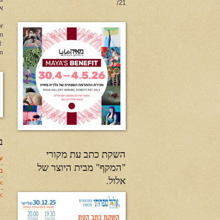
21/
או
er
en
l:
m
ב
השקת כתב עת מקורי
עד
"המקף" מבית היוצר של
ב
אלול.
>
>>