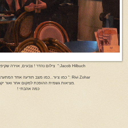
Jacob Hilbuch:" צילום נהדר ! צבעים, אוירה שקיפות הווילון נפלא!"
Rivi Zohar :" כמו ציור...כמו מצב תודעה אחד המתערבב עם מצב חלימה..
.מציאות גשמית ההופכת למקום אחר ואור יקרו
כמה אהבתי !