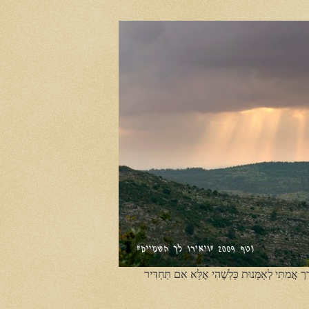
ֶך אֲמִתִּי לְאָמָּנוּת כָּלְשֶׁהִי אֶלָּא אִם תַּחְדִּיר