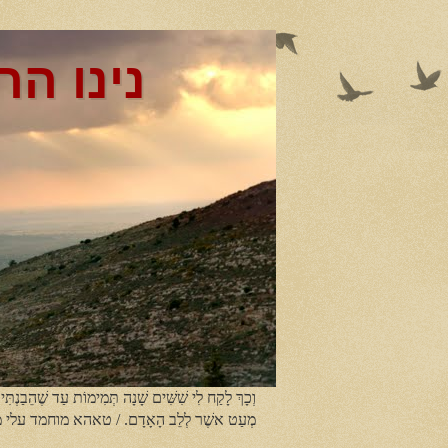
נינו הר
וְכָךְ לָקַח לִי שִׁשִּׁים שָׁנָה תְּמִימוֹת עַד שֶׁהֵבַנְתִּי
מְעַט אשֶׁר לְלֵב הָאָדָם. / טאהא מוחמד עלי 