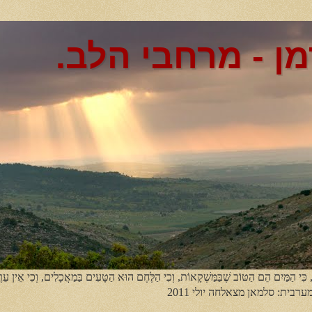
מן - מרחבי הלב.
, כִּי הַמַּיִם הֵם הַטּוֹב שֶׁבַּמַּשְׁקָאוֹת, וְכִי הַלֶּחֶם הוּא הַטָּעִים בַּמַאֲכָלִים, וְכִי אֵין עֵר
מערבית: סלמאן מצאלחה יולי 2011