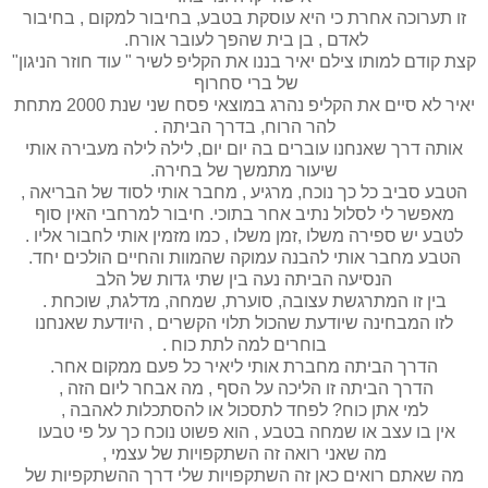
זו תערוכה אחרת כי היא עוסקת בטבע, בחיבור למקום , בחיבור
לאדם , בן בית שהפך לעובר אורח.
קצת קודם למותו צילם יאיר בננו את הקליפ לשיר " עוד חוזר הניגון"
של ברי סחרוף
יאיר לא סיים את הקליפ נהרג במוצאי פסח שני שנת 2000 מתחת
להר הרוח, בדרך הביתה .
אותה דרך שאנחנו עוברים בה יום יום, לילה לילה מעבירה אותי
שיעור מתמשך של בחירה.
הטבע סביב כל כך נוכח, מרגיע , מחבר אותי לסוד של הבריאה ,
מאפשר לי לסלול נתיב אחר בתוכי. חיבור למרחבי האין סוף
לטבע יש ספירה משלו ,זמן משלו , כמו מזמין אותי לחבור אליו .
הטבע מחבר אותי להבנה עמוקה שהמוות והחיים הולכים יחד.
הנסיעה הביתה נעה בין שתי גדות של הלב
בין זו המתרגשת עצובה, סוערת, שמחה, מדלגת, שוכחת .
לזו המבחינה שיודעת שהכול תלוי הקשרים , היודעת שאנחנו
בוחרים למה לתת כוח .
הדרך הביתה מחברת אותי ליאיר כל פעם ממקום אחר.
הדרך הביתה זו הליכה על הסף , מה אבחר ליום הזה ,
למי אתן כוח? לפחד לתסכול או להסתכלות לאהבה ,
אין בו עצב או שמחה בטבע , הוא פשוט נוכח כך על פי טבעו
מה שאני רואה זה השתקפויות של עצמי ,
מה שאתם רואים כאן זה השתקפויות שלי דרך ההשתקפיות של