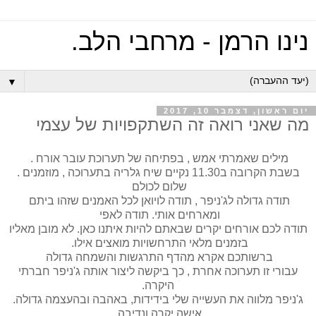
נינו הרמן - מרחבי הלב.
▼
יום ראשון, דצמבר 10, 2017
מה שאני רואה זה השתקפויות של עצמי
מילים שאמרתי אמש , בפתיחה של תערוכת עובר אורח .
בשבת הקרובה ב11.30 נקיים שיח גלריה בתערוכה , מוזמנים .
שלום לכולם
תודה גדולה לג'ניפר , תודה לויואן לכל האמנים שזהו ביתם
ומארחים אותי. תודה לאפי
תודה לכם אורחים יקרים שבאתם להיות איתנו כאן. לא מובן מאליו
בזמנים מלאי התרחשויות מואצים אילו.
ברשותכם אקרא מהדף התרגשות והשמחה גדולה
עבורי זו תערוכה אחרת , כך ביקשה ליצור אותה ג'ניפר חברתי
היקרה.
ג'ניפר מלווה את העשייה שלי בידידות, באהבה ובהעצמה גדולה.
אישה יקרה ונדיבה.