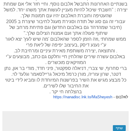
בשנתיים האחרונות התבשל אלבום נוסף. וחיי חזר אלי אם שמחת
יצירה : "חשבתי שיכול להיות מעניין לעשות אתך משהו יחד. למשל
שהעטיפה וחוברת האלבום יהיו עם תמונות שלך.
עבורי זה גם סוג של תודה וסגירת מעגל לחיבור שיצרת ב 2005
(חיבור שמהדהד גם באלבום החדש) וגם פתיחת מרחב של
שיתוף פעולה אתך ועם אמנות הצילום שלך."
ממש שמחתי ,וזה הזמן לספר שהאלבום 'מה שיש לעץ' יצא לאור
ע"י נענע דיסק ,בעיצוב יפיפה של ליאת פרי
והתוצאה ,יצירה משותפת מאירת עיניים ומרחיבת לב.
.
באלבום עשרה שירים שהלחין חיי וחלקם גם כתב, מבוצעים ע"י
המוזיקאים מוכשרים .
ברי סחרוף, שי צברי, דניאלה ספקטור, פיני חדד, מודי בר און, נתן
דטנר, שרון עזריה, מורן כרמל מיכאל גריילסאמר וגלעד לוי.
כל מבצע מגיש את השיר בפרשנות המיוחדת לו ומביא לידי ביטוי
את החיבור שלו לשירים.
בהצלחה חי יקר .
לאלבום -
eyesh
https://nanadisc.lnk.to/MaSh
שתף