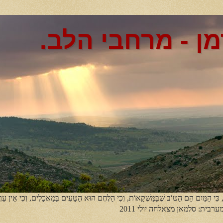
מן - מרחבי הלב.
, כִּי הַמַּיִם הֵם הַטּוֹב שֶׁבַּמַּשְׁקָאוֹת, וְכִי הַלֶּחֶם הוּא הַטָּעִים בַּמַאֲכָלִים, וְכִי אֵין עֵר
מערבית: סלמאן מצאלחה יולי 2011