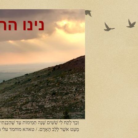
נינו הר
וְכָךְ לָקַח לִי שִׁשִּׁים שָׁנָה תְּמִימוֹת עַד שֶׁהֵבַנְתִּי
מְעַט אשֶׁר לְלֵב הָאָדָם. / טאהא מוחמד עלי 