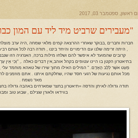
ם ראשון, ספטמבר 03, 2017
"מעבירים שרביט מיד ליד עם המון כבוד
חברות וחברים ,בבוקר שאחרי ההרצאה קמים מלאי שמחה ,היה ערב מוצלח מ
, היתה זרימה שלנו עם הדימויים והיחד ביננו , תודה רבה לכל אותם רב
קרובים שהמועד לא איפשר להם ושלחו מילות ברכה, האנרגיה הזו שנבנ
בתיאטרון הקטן בו היינו עטופים בקהל אוהב,אין דברים כאלה ., "וְכִי אֵין עֵרֶך אֲמִתִּי 
מְעַט אשֶׁר לְלֵב הָאָדָם. " המילים האילו מתוך שירו של טאהא מוחמד עלי
מכל אותם נגיעות של רגעי חסד שהיו ,שחלקתם איתנו . אתם מוזמנים לה
מאד נשמח .
תודה גדולה לאיתן והדסה =תיאטרון בחצר שמארחים באהבה גדולה בחצר
בווידאו ולאורן שצילם , שבוע טוב ומבור