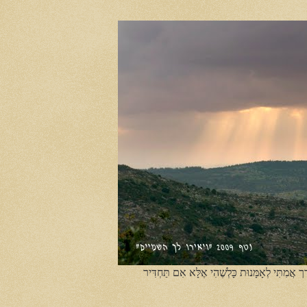
ֶך אֲמִתִּי לְאָמָּנוּת כָּלְשֶׁהִי אֶלָּא אִם תַּחְדִּיר