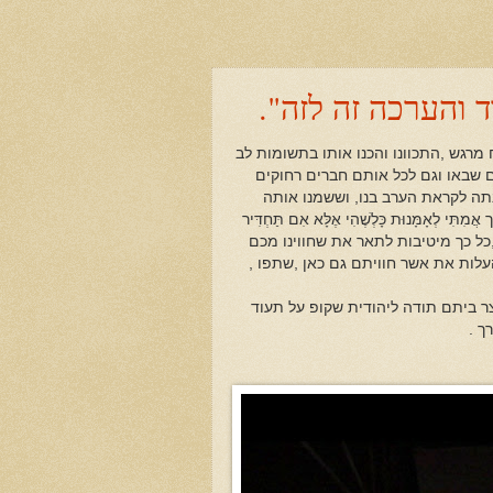
 והערכה זה לזה".
רגש ,התכוונו והכנו אותו בתשומות לב
ים שבאו וגם לכל אותם חברים רחוקים
תה לקראת הערב בנו, וששמנו אותה
לְאָמָּנוּת כָּלְשֶׁהִי אֶלָּא אִם תַּחְדִּיר
 ,כל כך מיטיבות לתאר את שחווינו מכם
עלות את אשר חוויתם גם כאן ,שתפו ,
 ביתם תודה ליהודית שקופ על תעוד
ך .